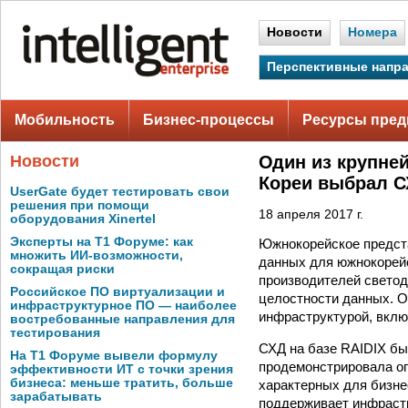
Новости
Номера
Перспективные напр
Мобильность
Бизнес-процессы
Ресурсы пред
Новости
Один из крупне
Кореи выбрал С
UserGate будет тестировать свои
решения при помощи
18 апреля 2017 г.
оборудования Xinertel
Эксперты на Т1 Форуме: как
Южнокорейское предст
множить ИИ-возможности,
данных для южнокорейс
сокращая риски
производителей светод
Российское ПО виртуализации и
целостности данных. О
инфраструктурное ПО — наиболее
инфраструктурой, вклю
востребованные направления для
тестирования
СХД на базе RAIDIX бы
На Т1 Форуме вывели формулу
продемонстрировала оп
эффективности ИТ с точки зрения
бизнеса: меньше тратить, больше
характерных для бизне
зарабатывать
поддерживает инфрастр