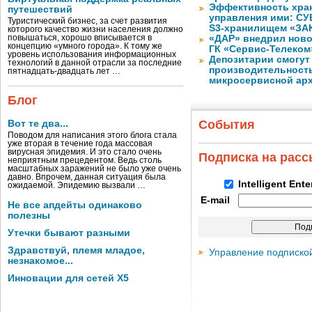
Эффективность хран
путешествий
управления ими: СУ
Туристический бизнес, за счет развития
S3-хранилищем «ЗА
которого качество жизни населения должно
повышаться, хорошо вписывается в
«ДАР» внедрил ново
концепцию «умного города». К тому же
ГК «Сервис-Телеком
уровень использования информационных
Депозитарии смогут
технологий в данной отрасли за последние
производительност
пятнадцать-двадцать лет …
микросервисной арх
Блог
События
Вот те два...
Поводом для написания этого блога стала
уже вторая в течение года массовая
вирусная эпидемия. И это стало очень
Подписка на рас
неприятным прецедентом. Ведь столь
масштабных заражений не было уже очень
давно. Впрочем, данная ситуация была
Intelligent Ent
ожидаемой. Эпидемию вызвали …
E-mail
Не все апдейты одинаково
полезны
Утечки бывают разными
Здравствуй, племя младое,
Управление подписко
незнакомое...
Инновации для сетей X5