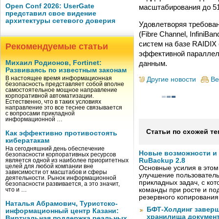
Open Conf 2026: UserGate
масштабирования до 51
представил свое видение
архитектуры сетевого доверия
Удовлетворяя требова
(Fibre Channel, Infini
систем на базе RAIDIX 
Рекомендуемые статьи
эффективной параллели
данным.
Михаил Родионов, Fortinet:
Развиваясь по известным законам
В настоящее время информационная
Другие новости
Ве
безопасность представляет собой вполне
самостоятельное мощное направление
корпоративной автоматизации.
Естественно, что в таких условиях
направление это все теснее связывается
с вопросами прикладной
информационной …
Статьи по схожей те
Как эффективно противостоять
кибератакам
На сегодняшний день обеспечение
Новые возможности и
безопасности корпоративных ресурсов
RuBackup 2.8
является одной из наиболее приоритетных
целей для любой компании вне
Основные усилия в этом
зависимости от масштабов и сферы
улучшение пользователь
деятельности. Рынок информационной
прикладных задач, с ко
безопасности развивается, а это значит,
команды при росте и по
что и …
резервного копировани
Наталья Абрамович, Туристско-
БФТ-Холдинг заверш
информационный центр Казани:
хранилища документ
Виртуальная поддержка реальных