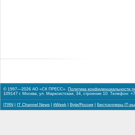
© 1997—2026 АО «СК ПРЕСС».
Политика конфиденциальности п
109147 г. Москва, ул. Марксистская, 34, строение 10. Телефон: +7
ITRN
|
IT Channel News
|
itWeek
|
Byte/Россия
|
Бестселлеры IT-ры