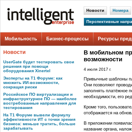
Новости
Номера
Перспективные напр
Мобильность
Бизнес-процессы
Ресурсы пред
Новости
В мобильном пр
возможности
UserGate будет тестировать свои
решения при помощи
4 июля 2017 г.
оборудования Xinertel
Эксперты на Т1 Форуме: как
Привычные шаблоны пл
множить ИИ-возможности,
Они позволяют проводи
сокращая риски
заполнять платёжное по
Российское ПО виртуализации и
необходимости, его ред
инфраструктурное ПО — наиболее
востребованные направления для
Кроме того, пользоват
тестирования
отображается на обнов
На Т1 Форуме вывели формулу
эффективности ИТ с точки зрения
В приложении появилас
бизнеса: меньше тратить, больше
зарабатывать
название органа, налож