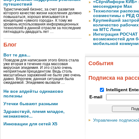
«СёрчИнформ КИБ» 
путешествий
мессенджере Max
Туристический бизнес, за счет развития
Технологии распозн
которого качество жизни населения должно
совместимы с РЕД 
повышаться, хорошо вписывается в
Крупнейший застрой
концепцию «умного города». К тому же
уровень использования информационных
количество рабочих 
технологий в данной отрасли за последние
на МТС Линк
пятнадцать-двадцать лет …
Интеграция РОСЧАТ 
возможностей для б
мобильной коммуни
Блог
Вот те два...
Поводом для написания этого блога стала
События
уже вторая в течение года массовая
вирусная эпидемия. И это стало очень
неприятным прецедентом. Ведь столь
масштабных заражений не было уже очень
Подписка на рас
давно. Впрочем, данная ситуация была
ожидаемой. Эпидемию вызвали …
Intelligent Ent
Не все апдейты одинаково
полезны
E-mail
Утечки бывают разными
Здравствуй, племя младое,
незнакомое...
Управление подписко
Инновации для сетей X5