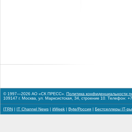
© 1997—2026 АО «СК ПРЕСС».
Политика конфиденциальности п
109147 г. Москва, ул. Марксистская, 34, строение 10. Телефон: +7
ITRN
|
IT Channel News
|
itWeek
|
Byte/Россия
|
Бестселлеры IT-ры