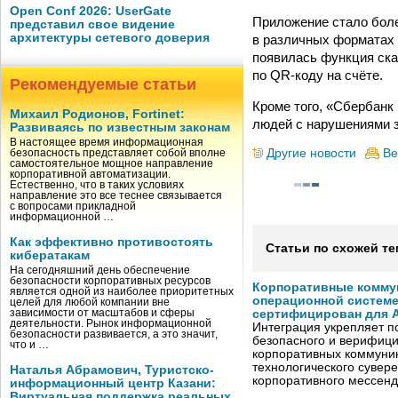
Open Conf 2026: UserGate
Приложение стало боле
представил свое видение
архитектуры сетевого доверия
в различных форматах 
появилась функция ска
по QR-коду на счёте.
Рекомендуемые статьи
Кроме того, «Сбербанк
Михаил Родионов, Fortinet:
людей с нарушениями з
Развиваясь по известным законам
В настоящее время информационная
Другие новости
Ве
безопасность представляет собой вполне
самостоятельное мощное направление
корпоративной автоматизации.
Естественно, что в таких условиях
направление это все теснее связывается
с вопросами прикладной
информационной …
Как эффективно противостоять
Статьи по схожей те
кибератакам
На сегодняшний день обеспечение
безопасности корпоративных ресурсов
Корпоративные комму
является одной из наиболее приоритетных
операционной системе
целей для любой компании вне
зависимости от масштабов и сферы
сертифицирован для A
деятельности. Рынок информационной
Интеграция укрепляет п
безопасности развивается, а это значит,
безопасного и верифици
что и …
корпоративных коммуник
технологического сувере
Наталья Абрамович, Туристско-
корпоративного мессен
информационный центр Казани:
Виртуальная поддержка реальных