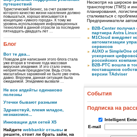
Несмотря на широкое в
путешествий
транспортом (TMS) и ин
Туристический бизнес, за счет развития
планирования, логистич
которого качество жизни населения должно
сталкиваться с проблем
повышаться, хорошо вписывается в
концепцию «умного города». К тому же
Предприниматели автом
уровень использования информационных
технологий в данной отрасли за последние
B2B-Center получил 
пятнадцать-двадцать лет …
партнера Astra Linux
M1Cloud внедряет н
автоматизации упра
Блог
сервисов
AUXO и SimpleOne о
Вот те два...
ускорения цифрово
Поводом для написания этого блога стала
российских компани
уже вторая в течение года массовая
B2B-РТС вошла в то
вирусная эпидемия. И это стало очень
поставщиков собст
неприятным прецедентом. Ведь столь
версии TAdviser
масштабных заражений не было уже очень
давно. Впрочем, данная ситуация была
ожидаемой. Эпидемию вызвали …
Не все апдейты одинаково
События
полезны
Утечки бывают разными
Подписка на рас
Здравствуй, племя младое,
незнакомое...
Intelligent Ent
Инновации для сетей X5
E-mail
Найдите
webbankir отзывы
и
решите, стоит ли брать займ, на