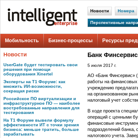
Новости
Номера
Перспективные напр
Мобильность
Бизнес-процессы
Ресурсы пред
Новости
Банк Финсервис
UserGate будет тестировать свои
5 июля 2017 г.
решения при помощи
оборудования Xinertel
АО «Банк Финсервис» (
работы на финансовых 
Эксперты на Т1 Форуме: как
множить ИИ-возможности,
учреждению предлагат
сокращая риски
на организованном рын
Российское ПО виртуализации и
налоговый учет собств
инфраструктурное ПО — наиболее
востребованные направления для
В ходе проекта специа
тестирования
операций с ценными бу
На Т1 Форуме вывели формулу
финансовые инструмент
эффективности ИТ с точки зрения
подразделений банка, 
бизнеса: меньше тратить, больше
зарабатывать
налогового учета. Зав