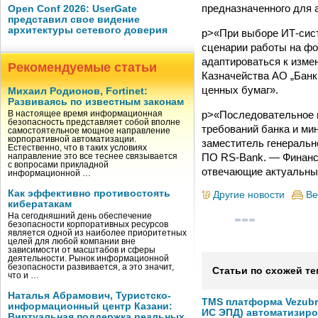
предназначенного для 
Open Conf 2026: UserGate
представил свое видение
архитектуры сетевого доверия
p>«При выборе ИТ-сис
сценарии работы на фо
адаптироваться к изме
Рекомендуемые статьи
Казначейства АО „Банк
ценных бумаг».
Михаил Родионов, Fortinet:
Развиваясь по известным законам
p>«Последовательное 
В настоящее время информационная
безопасность представляет собой вполне
требований банка и ми
самостоятельное мощное направление
корпоративной автоматизации.
заместитель генерально
Естественно, что в таких условиях
ПО RS-Bank. — Финансо
направление это все теснее связывается
с вопросами прикладной
отвечающие актуальным
информационной …
Как эффективно противостоять
Другие новости
Ве
кибератакам
На сегодняшний день обеспечение
безопасности корпоративных ресурсов
является одной из наиболее приоритетных
целей для любой компании вне
зависимости от масштабов и сферы
деятельности. Рынок информационной
безопасности развивается, а это значит,
Статьи по схожей те
что и …
Наталья Абрамович, Туристско-
TMS платформа Vezubr
информационный центр Казани:
ИС ЭПД) автоматизиро
Виртуальная поддержка реальных