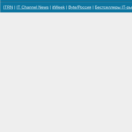
ITRN
|
IT Channel News
|
itWeek
|
Byte/Россия
|
Бестселлеры IT-ры