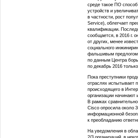
среде такое ПО способ
устройств и увеличива
в частности, рост поп
Service), облегчает пр
квалификации. Последн
сообщается, в 2016 г. 
от других, менее изве
социального инжинирин
фальшивым предлогом 
по данным Центра борьб
по декабрь 2016 тольк
Пока преступники прод
отраслях испытывает п
происходящего в Инте
организации начинают 
В рамках сравнительног
Cisco опросила около 3
информационной безопа
к преобладанию ответн
На уведомления в обл
2/3 организаций, в нек