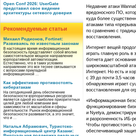
Open Conf 2026: UserGate
Недавние атаки WannaC
представил свое видение
вредоносного ПО, кото
архитектуры сетевого доверия
куда более существенн
атаками типа «прерыва
Рекомендуемые статьи
по сравнению с традиц
восстановления.
Михаил Родионов, Fortinet:
Развиваясь по известным законам
Интернет вещей продо
В настоящее время информационная
безопасность представляет собой вполне
играть главную роль в
самостоятельное мощное направление
ботнета дает основани
корпоративной автоматизации.
Естественно, что в таких условиях
широкомасштабной атак
направление это все теснее связывается
с вопросами прикладной
Интернет. Но есть и хо
информационной …
с 39 до почти 3,5 часов
Как эффективно противостоять
обнаружения играет су
кибератакам
восстановления для ог
На сегодняшний день обеспечение
безопасности корпоративных ресурсов
«Информационная безо
является одной из наиболее приоритетных
целей для любой компании вне
функционирование бизн
зависимости от масштабов и сферы
деятельности. Рынок информационной
и Nyetya, демонстриру
безопасности развивается, а это значит,
и разрозненность ИБ-р
что и …
Чтобы противостоять с
Наталья Абрамович, Туристско-
обеспечивающий защиту
информационный центр Казани:
Виртуальная поддержка реальных