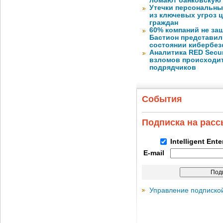
ломают банковскую
Утечки персональны
из ключевых угроз 
граждан
60% компаний не за
Бастион представил
состоянии кибербез
Аналитика RED Secur
взломов происходит
подрядчиков
События
Подписка на рас
Intelligent Ent
E-mail
Управление подписко