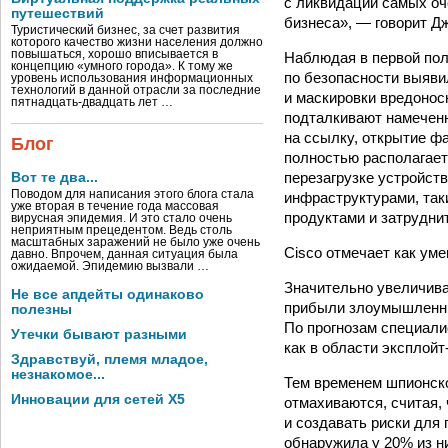
с ликвидации самых оч
путешествий
бизнеса», — говорит Дж
Туристический бизнес, за счет развития
которого качество жизни населения должно
повышаться, хорошо вписывается в
Наблюдая в первой пол
концепцию «умного города». К тому же
по безопасности выяви
уровень использования информационных
технологий в данной отрасли за последние
и маскировки вредонос
пятнадцать-двадцать лет …
подталкивают намеченн
на ссылку, открытие ф
Блог
полностью располагается
перезагрузке устройст
Вот те два...
Поводом для написания этого блога стала
инфраструктурами, так
уже вторая в течение года массовая
продуктами и затруднит
вирусная эпидемия. И это стало очень
неприятным прецедентом. Ведь столь
масштабных заражений не было уже очень
Cisco отмечает как уме
давно. Впрочем, данная ситуация была
ожидаемой. Эпидемию вызвали …
Значительно увеличива
Не все апдейты одинаково
прибыли злоумышленник
полезны
По прогнозам специали
Утечки бывают разными
как в области эксплой
Здравствуй, племя младое,
незнакомое...
Тем временем шпионско
Инновации для сетей X5
отмахиваются, считая,
и создавать риски для 
обнаружила у 20% из н