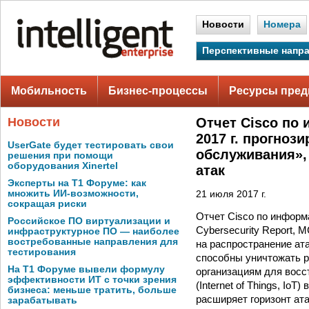
Новости
Номера
Перспективные напр
Мобильность
Бизнес-процессы
Ресурсы пред
Новости
Отчет Cisco по
2017 г. прогноз
UserGate будет тестировать свои
обслуживания», 
решения при помощи
оборудования Xinertel
атак
Эксперты на Т1 Форуме: как
множить ИИ-возможности,
21 июля 2017 г.
сокращая риски
Отчет Cisco по информа
Российское ПО виртуализации и
Cybersecurity Report, 
инфраструктурное ПО — наиболее
востребованные направления для
на распространение ата
тестирования
способны уничтожать р
На Т1 Форуме вывели формулу
организациям для восс
эффективности ИТ с точки зрения
(Internet of Things, Io
бизнеса: меньше тратить, больше
расширяет горизонт ат
зарабатывать