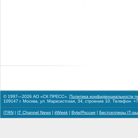
© 1997—2026 АО «СК ПРЕСС».
Политика конфиденциальности п
109147 г. Москва, ул. Марксистская, 34, строение 10. Телефон: +7
ITRN
|
IT Channel News
|
itWeek
|
Byte/Россия
|
Бестселлеры IT-ры