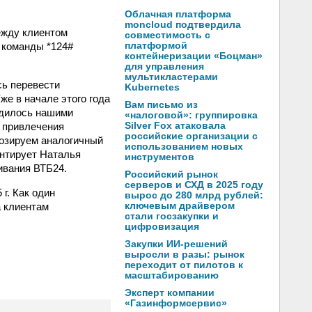
Облачная платформа
moncloud подтвердила
ежду клиентом
совместимость с
 команды *124#
платформой
контейнеризации «Боцман»
для управления
мультикластерами
сь перевести
Kubernetes
же в начале этого года
Вам письмо из
одилось нашими
«налоговой»: группировка
з привлечения
Silver Fox атаковала
российские организации с
нозируем аналогичный
использованием новых
нтирует Наталья
инструментов
ивания ВТБ24.
Российский рынок
серверов и СХД в 2025 году
г. Как один
вырос до 280 млрд рублей:
а клиентам
ключевым драйвером
стали госзакупки и
цифровизация
Закупки ИИ-решений
выросли в разы: рынок
переходит от пилотов к
масштабированию
Эксперт компании
«Газинформсервис»