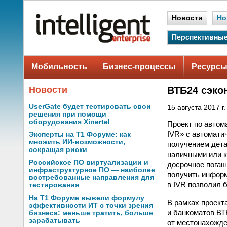
Новости
Но
Перспективные
Мобильность
Бизнес-процессы
Ресурсы
Новости
ВТБ24 сэко
UserGate будет тестировать свои
15 августа 2017 г.
решения при помощи
оборудования Xinertel
Проект по автом
IVR» с автомати
Эксперты на Т1 Форуме: как
множить ИИ-возможности,
получением дета
сокращая риски
наличными или к
Российское ПО виртуализации и
досрочное погаш
инфраструктурное ПО — наиболее
получить информ
востребованные направления для
в IVR позволил б
тестирования
На Т1 Форуме вывели формулу
В рамках проект
эффективности ИТ с точки зрения
и банкоматов ВТ
бизнеса: меньше тратить, больше
зарабатывать
от местонахожде