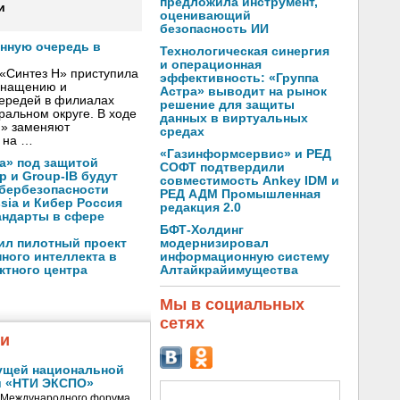
предложила инструмент,
и
оценивающий
безопасность ИИ
онную очередь в
Технологическая синергия
и операционная
«Синтез Н» приступила
эффективность: «Группа
оснащению и
Астра» выводит на рынок
чередей в филиалах
решение для защиты
альном округе. В ходе
данных в виртуальных
Н» заменяют
средах
 на …
«Газинформсервис» и РЕД
а» под защитой
СОФТ подтвердили
p и Group-IB будут
совместимость Ankey IDM и
ибербезопасности
РЕД АДМ Промышленная
ssia и Кибер Россия
редакция 2.0
андарты в сфере
БФТ-Холдинг
модернизировал
ил пилотный проект
информационную систему
ного интеллекта в
Алтайкрайимущества
ктного центра
Мы в социальных
сетях
жи
ущей национальной
и «НТИ ЭКСПО»
V Международного форума