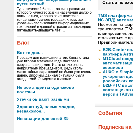
Статьи по схо
путешествий
Туристический бизнес, за счет развития
которого качество жизни населения должно
TMS платформа V
повышаться, хорошо вписывается в
концепцию «умного города». К тому же
ИС ЭПД) автома
уровень использования информационных
Несмотря на шир
технологий в данной отрасли за последние
транспортом (TM
пятнадцать-двадцать лет …
планирования, ло
сталкиваться с 
Блог
Предприниматели
B2B-Center по
Вот те два...
партнера Astr
Поводом для написания этого блога стала
M1Cloud внед
уже вторая в течение года массовая
автоматизаци
вирусная эпидемия. И это стало очень
сервисов
неприятным прецедентом. Ведь столь
AUXO и Simpl
масштабных заражений не было уже очень
давно. Впрочем, данная ситуация была
ускорения ци
ожидаемой. Эпидемию вызвали …
российских к
B2B-РТС вошл
Не все апдейты одинаково
поставщиков 
полезны
версии TAdvis
Утечки бывают разными
Здравствуй, племя младое,
незнакомое...
События
Инновации для сетей X5
Подписка на