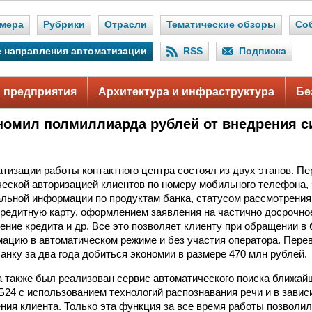
мера
Рубрики
Отрасли
Тематические обзоры
Со
 направления автоматизации
RSS
Подписка
 предприятия
Архитектура и инфраструктура
Бе
номил полмиллиарда рублей от внедрения с
атизации работы контактного центра состоял из двух этапов. П
ческой авторизацией клиентов по номеру мобильного телефона,
льной информации по продуктам банка, статусом рассмотрения 
редитную карту, оформлением заявления на частично досрочно
ение кредита и др. Все это позволяет клиенту при обращении в
ацию в автоматическом режиме и без участия оператора. Пере
анку за два года добиться экономии в размере 470 млн рублей.
а также был реализован сервис автоматического поиска ближай
Б24 с использованием технологий распознавания речи и в завис
ния клиента. Только эта функция за все время работы позволи