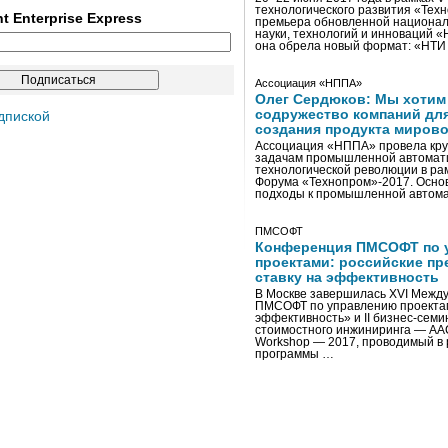
технологического развития «Тех
ent Enterprise Express
премьера обновленной национал
науки, технологий и инноваций 
она обрела новый формат: «НТ
Ассоциация «НППА»
Олег Сердюков: Мы хотим
содружество компаний дл
дпиской
создания продукта мирово
Ассоциация «НППА» провела кру
задачам промышленной автомати
технологической революции в ра
Форума «Технопром»-2017. Осно
подходы к промышленной автома
ПМСОФТ
Конференция ПМСОФТ по 
проектами: российские пр
ставку на эффективность
В Москве завершилась XVI Межд
ПМСОФТ по управлению проекта
эффективность» и II бизнес-сем
стоимостного инжиниринга — AA
Workshop — 2017, проводимый в 
программы …