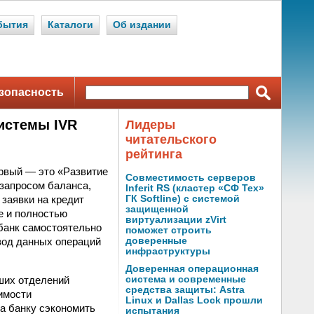
бытия
Каталоги
Об издании
зопасность
истемы IVR
Лидеры
читательского
рейтинга
ервый — это «Развитие
Совместимость серверов
 запросом баланса,
Inferit RS (кластер «СФ Тех»
заявки на кредит
ГК Softline) с системой
защищенной
е и полностью
виртуализации zVirt
 банк самостоятельно
поможет строить
вод данных операций
доверенные
инфраструктуры
Доверенная операционная
ших отделений
система и современные
средства защиты: Astra
имости
Linux и Dallas Lock прошли
ла банку сэкономить
испытания