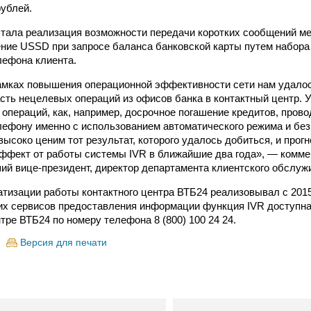
рублей.
тала реализация возможности передачи коротких сообщений м
ение USSD при запросе баланса банковской карты путем набора
лефона клиента.
рамках повышения операционной эффективности сети нам удало
сть нецелевых операций из офисов банка в контактный центр. У
 операций, как, например, досрочное погашение кредитов, пров
лефону именно с использованием автоматического режима и бе
высоко ценим тот результат, которого удалось добиться, и прог
ффект от работы системы IVR в ближайшие два года», — комме
ий вице-президент, директор департамента клиентского обслуж
атизации работы контактного центра ВТБ24 реализовывал с 2015 
их сервисов предоставления информации функция IVR доступн
тре ВТБ24 по номеру телефона 8 (800) 100 24 24.
Версия для печати