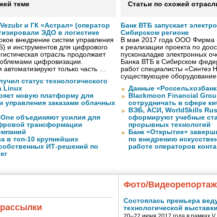
жей теме
Статьи по схожей отрасл
ezubr и ГК «Астрал» (оператор
Банк ВТБ запускает электр
тизировали ЭДО в логистике
Сибирском регионе
окое внедрение систем управления
В мае 2017 года ООО Фирма 
S) и инструментов для цифрового
к реализации проекта по до
гистическая отрасль продолжает
пусконаладке электронных о
проблемами цифровизации.
Банка ВТБ в Сибирском федер
 автоматизируют только часть …
работ специалисты «Синтез 
существующее оборудование
лучил статус технологического
a Linux
Данные «Россельхозбанк
ряет новую платформу для
Blackmoon Financial Grou
и управления заказами облачных
сотрудничать в сфере к
ВЭБ, АСИ, WorldSkills Ru
eOne объединяют усилия для
сформируют учебные ст
фровой трансформации
прорывных технологий
омпаний
Банк «Открытие» заверш
а в топ-10 крупнейших
по внедрению искусствен
собственных ИТ-решений по
работе операторов конта
er
Фото/Видеорепорта
Состоялась премьера вед
 рассылки
технологической выставк
20–22 июня 2017 года в рамках 