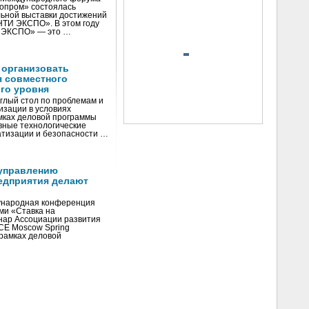
нопром» состоялась
ьной выставки достижений
«НТИ ЭКСПО». В этом году
И ЭКСПО» — это …
 организовать
я совместного
го уровня
глый стол по проблемам и
зации в условиях
мках деловой программы
вные технологические
тизации и безопасности …
управлению
едприятия делают
ународная конференция
ми «Ставка на
инар Ассоциации развития
CE Moscow Spring
рамках деловой