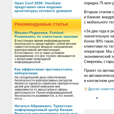
порядка 75 млн 
Open Conf 2026: UserGate
представил свое видение
архитектуры сетевого доверия
Вторым этапом с
и банком: внедр
с мобильного те
Рекомендуемые статьи
«За два года в 
Михаил Родионов, Fortinet:
значительную ча
Развиваясь по известным законам
более 90% таких
В настоящее время информационная
безопасность представляет собой вполне
клиентами по те
самостоятельное мощное направление
корпоративной автоматизации.
операторов. Мы 
Естественно, что в таких условиях
экономический э
направление это все теснее связывается
с вопросами прикладной
Смирнова, старш
информационной …
Как эффективно противостоять
Проект по автом
кибератакам
из автоматическ
На сегодняшний день обеспечение
в контактном цен
безопасности корпоративных ресурсов
является одной из наиболее приоритетных
целей для любой компании вне
Другие новости
зависимости от масштабов и сферы
деятельности. Рынок информационной
безопасности развивается, а это значит,
что и …
Наталья Абрамович, Туристско-
информационный центр Казани:
Виртуальная поддержка реальных