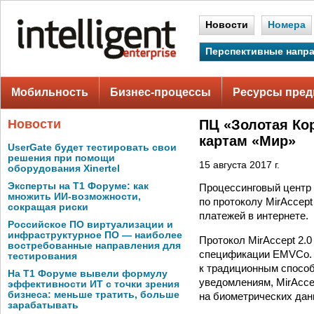
Новости
Номера
Перспективные напр
Мобильность
Бизнес-процессы
Ресурсы пред
Новости
ПЦ «Золотая Ко
картам «Мир»
UserGate будет тестировать свои
решения при помощи
15 августа 2017 г.
оборудования Xinertel
Эксперты на Т1 Форуме: как
Процессинговый центр 
множить ИИ-возможности,
по протоколу MirAccep
сокращая риски
платежей в интернете.
Российское ПО виртуализации и
инфраструктурное ПО — наиболее
Протокол MirAccept 2.
востребованные направления для
спецификации EMVCo. Е
тестирования
к традиционным способ
На Т1 Форуме вывели формулу
уведомлениям, MirAcce
эффективности ИТ с точки зрения
бизнеса: меньше тратить, больше
на биометрических дан
зарабатывать