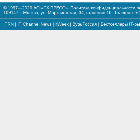
© 1997—2026 АО «СК ПРЕСС».
Политика конфиденциальности п
109147 г. Москва, ул. Марксистская, 34, строение 10. Телефон: +7
ITRN
|
IT Channel News
|
itWeek
|
Byte/Россия
|
Бестселлеры IT-ры