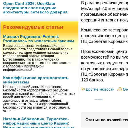
В рамках реализации п
Open Conf 2026: UserGate
представил свое видение
MirAccept 2.0 компани
архитектуры сетевого доверия
программное обеспечен
операций интернет-пок
Рекомендуемые статьи
Комплексное тестирова
процессингового центр
Михаил Родионов, Fortinet:
ПЦ «Золотая Корона» к
Развиваясь по известным законам
В настоящее время информационная
безопасность представляет собой вполне
Процессинговый центр 
самостоятельное мощное направление
корпоративной автоматизации.
возможностей по выпус
Естественно, что в таких условиях
карточных продуктов, 
направление это все теснее связывается
с вопросами прикладной
по управлению эквайри
информационной …
ПЦ «Золотая Корона» п
Как эффективно противостоять
120 банков.
кибератакам
На сегодняшний день обеспечение
Другие новости
Ве
безопасности корпоративных ресурсов
является одной из наиболее приоритетных
целей для любой компании вне
зависимости от масштабов и сферы
деятельности. Рынок информационной
безопасности развивается, а это значит,
что и …
Наталья Абрамович, Туристско-
Статьи по схожей те
информационный центр Казани:
Виртуальная поддержка реальных