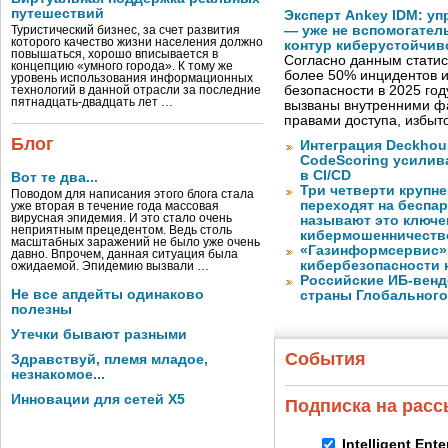
путешествий
Эксперт Ankey IDM: у
— уже не вспомогател
Туристический бизнес, за счет развития
которого качество жизни населения должно
контур киберустойчив
повышаться, хорошо вписывается в
Согласно данным статис
концепцию «умного города». К тому же
более 50% инцидентов
уровень использования информационных
безопасности в 2025 год
технологий в данной отрасли за последние
пятнадцать-двадцать лет …
вызваны внутренними ф
правами доступа, избы
Блог
Интеграция Deckhous
CodeScoring усилив
в CI/CD
Вот те два...
Три четверти крупн
Поводом для написания этого блога стала
переходят на беспа
уже вторая в течение года массовая
вирусная эпидемия. И это стало очень
называют это ключе
неприятным прецедентом. Ведь столь
кибермошенничеств
масштабных заражений не было уже очень
«Газинформсервис»
давно. Впрочем, данная ситуация была
кибербезопасности 
ожидаемой. Эпидемию вызвали …
Российские ИБ-венд
Не все апдейты одинаково
страны Глобального
полезны
Утечки бывают разными
События
Здравствуй, племя младое,
незнакомое...
Инновации для сетей X5
Подписка на рас
Intelligent Ent