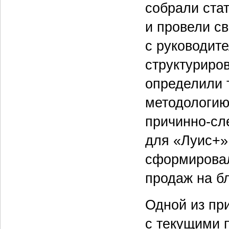
собрали ста
и провели с
с руководит
структуриро
определили 
методологию
причинно-сл
для «Луис+» 
сформировал
продаж на б
Одной из пр
с текущими 