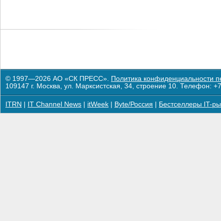
© 1997—2026 АО «СК ПРЕСС».
Политика конфиденциальности п
109147 г. Москва, ул. Марксистская, 34, строение 10. Телефон: +7
ITRN
|
IT Channel News
|
itWeek
|
Byte/Россия
|
Бестселлеры IT-ры