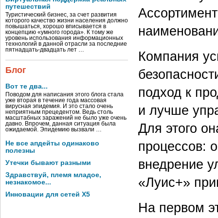
путешествий
Ассортимент
Туристический бизнес, за счет развития
которого качество жизни населения должно
наименовани
повышаться, хорошо вписывается в
концепцию «умного города». К тому же
уровень использования информационных
технологий в данной отрасли за последние
пятнадцать-двадцать лет …
Компания ус
Блог
безопасност
Вот те два...
подход к пр
Поводом для написания этого блога стала
уже вторая в течение года массовая
и лучше упр
вирусная эпидемия. И это стало очень
неприятным прецедентом. Ведь столь
масштабных заражений не было уже очень
Для этого он
давно. Впрочем, данная ситуация была
ожидаемой. Эпидемию вызвали …
процессов: о
Не все апдейты одинаково
полезны
внедрение у
Утечки бывают разными
Здравствуй, племя младое,
«Луис+» при
незнакомое...
Инновации для сетей X5
На первом э