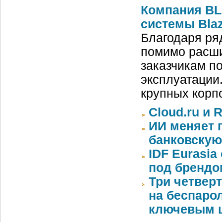
Компания BL
системы Blaz
Благодаря ря
помимо расши
заказчикам п
эксплуатации
крупных корп
Cloud.ru и 
ИИ меняет 
банковскую
IDF Eurasi
под бренд
Три четвер
на беспаро
ключевым ш