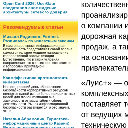
количествен
Open Conf 2026: UserGate
представил свое видение
архитектуры сетевого доверия
проанализир
о компании и
Рекомендуемые статьи
дорожная ка
Михаил Родионов, Fortinet:
Развиваясь по известным законам
продаж, а т
В настоящее время информационная
безопасность представляет собой вполне
самостоятельное мощное направление
на основани
корпоративной автоматизации.
Естественно, что в таких условиях
направление это все теснее связывается
привлекател
с вопросами прикладной
информационной …
Как эффективно противостоять
«Луис+» — о
кибератакам
На сегодняшний день обеспечение
безопасности корпоративных ресурсов
комплексных
является одной из наиболее приоритетных
целей для любой компании вне
зависимости от масштабов и сферы
поставляет 
деятельности. Рынок информационной
безопасности развивается, а это значит,
что и …
от ведущих 
Наталья Абрамович, Туристско-
техническую
информационный центр Казани:
Виртуальная поддержка реальных