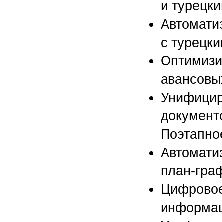
и турецк
Автомати
с турецк
Оптимизи
авансовых
Унифицир
документ
Поэтапно
Автомати
план‑гра
Цифровое
информац