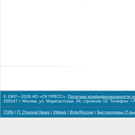
© 1997—2026 АО «СК ПРЕСС».
Политика конфиденциальности п
109147 г. Москва, ул. Марксистская, 34, строение 10. Телефон: +7
ITRN
|
IT Channel News
|
itWeek
|
Byte/Россия
|
Бестселлеры IT-ры