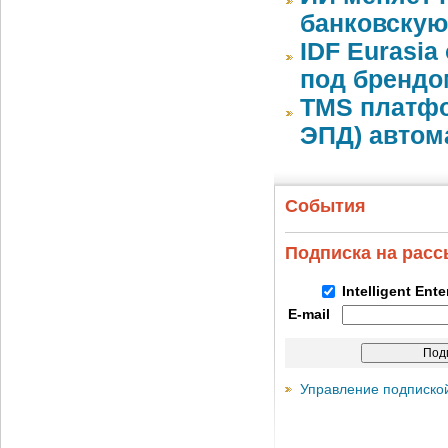
банковскую
IDF Eurasi
под бренд
TMS платфо
ЭПД) автом
События
Подписка на рас
Intelligent Ent
E-mail
Управление подписко