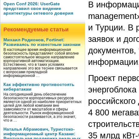
В информаци
Open Conf 2026: UserGate
представил свое видение
архитектуры сетевого доверия
management»
и Турции. В 
Рекомендуемые статьи
заявок и до
Михаил Родионов, Fortinet:
Развиваясь по известным законам
документов,
В настоящее время информационная
безопасность представляет собой вполне
самостоятельное мощное направление
информации
корпоративной автоматизации.
Естественно, что в таких условиях
направление это все теснее связывается
с вопросами прикладной
Проект перв
информационной …
Как эффективно противостоять
энергоблока
кибератакам
На сегодняшний день обеспечение
российского
безопасности корпоративных ресурсов
является одной из наиболее приоритетных
целей для любой компании вне
зависимости от масштабов и сферы
4 800 мегава
деятельности. Рынок информационной
безопасности развивается, а это значит,
что и …
строительст
Наталья Абрамович, Туристско-
35 млрд кВт‑
информационный центр Казани:
Виртуальная поддержка реальных