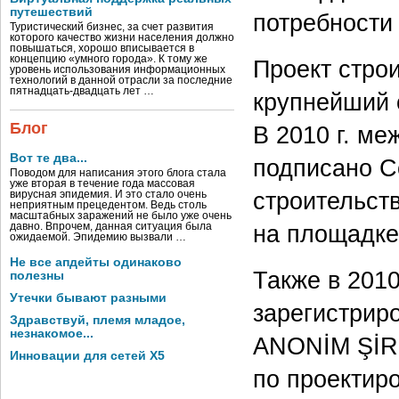
путешествий
потребности 
Туристический бизнес, за счет развития
которого качество жизни населения должно
повышаться, хорошо вписывается в
концепцию «умного города». К тому же
Проект стро
уровень использования информационных
технологий в данной отрасли за последние
пятнадцать-двадцать лет …
крупнейший 
Блог
В 2010 г. м
Вот те два...
подписано С
Поводом для написания этого блога стала
уже вторая в течение года массовая
строительст
вирусная эпидемия. И это стало очень
неприятным прецедентом. Ведь столь
масштабных заражений не было уже очень
на площадке
давно. Впрочем, данная ситуация была
ожидаемой. Эпидемию вызвали …
Не все апдейты одинаково
Также в 2010
полезны
Утечки бывают разными
зарегистри
Здравствуй, племя младое,
незнакомое...
ANONİM ŞİRK
Инновации для сетей X5
по проектир