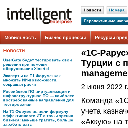
Новости
Номера
Перспективные напр
Мобильность
Бизнес-процессы
Ресурсы пред
Новости
«1С‑Рарус
UserGate будет тестировать свои
Турции с 
решения при помощи
оборудования Xinertel
manageme
Эксперты на Т1 Форуме: как
множить ИИ-возможности,
сокращая риски
2 июня 2022 г
Российское ПО виртуализации и
инфраструктурное ПО — наиболее
Команда «1С
востребованные направления для
тестирования
учета казна
На Т1 Форуме вывели формулу
эффективности ИТ с точки зрения
«Аккую» на 
бизнеса: меньше тратить, больше
зарабатывать