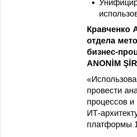
Унифицир
использо
Кравченко 
отдела мет
бизнес‑пр
ANONİM ŞİR
«Использова
провести ан
процессов и
ИТ‑архитект
платформы 