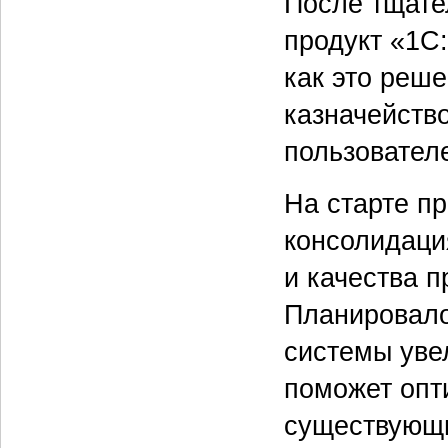
После тщате
продукт «1C:
как это реш
казначейств
пользовател
На старте п
консолидаци
и качества 
Планировало
системы уве
поможет опт
существующи