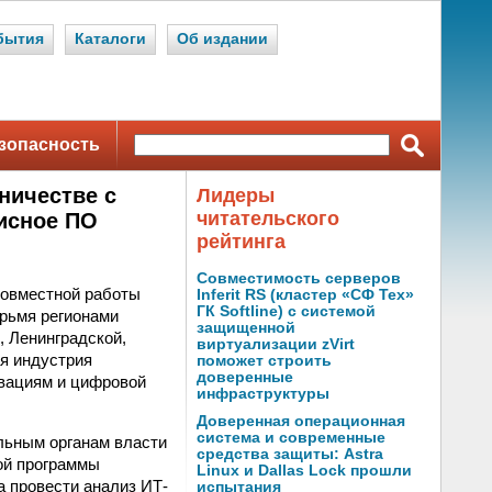
бытия
Каталоги
Об издании
зопасность
ничестве с
Лидеры
читательского
исное ПО
рейтинга
Совместимость серверов
совместной работы
Inferit RS (кластер «СФ Тех»
ГК Softline) с системой
ырьмя регионами
защищенной
 Ленинградской,
виртуализации zVirt
я индустрия
поможет строить
доверенные
вациям и цифровой
инфраструктуры
Доверенная операционная
система и современные
льным органам власти
средства защиты: Astra
ой программы
Linux и Dallas Lock прошли
а провести анализ ИТ-
испытания