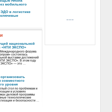
ощью HRlink
без мобильного
 ЭДО в логистике
л ключевые
жи
ущей национальной
и «НТИ ЭКСПО»
V Международного форума
нопром» состоялась
ьной выставки достижений
«НТИ ЭКСПО». В этом году
И ЭКСПО» — это …
 организовать
я совместного
го уровня
глый стол по проблемам и
зации в условиях
мках деловой программы
вные технологические
тизации и безопасности …