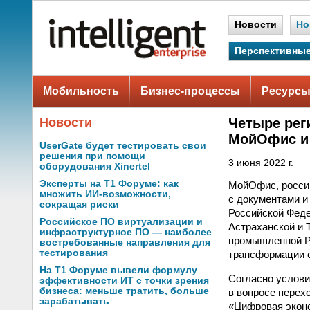
Новости
Но
Перспективные
Мобильность
Бизнес-процессы
Ресурсы
Новости
Четыре рег
МойОфис и 
UserGate будет тестировать свои
решения при помощи
3 июня 2022 г.
оборудования Xinertel
Эксперты на Т1 Форуме: как
МойОфис, россий
множить ИИ-возможности,
с документами и
сокращая риски
Российской Феде
Российское ПО виртуализации и
Астраханской и 
инфраструктурное ПО — наиболее
промышленной Р
востребованные направления для
тестирования
трансформации 
На Т1 Форуме вывели формулу
Согласно услови
эффективности ИТ с точки зрения
бизнеса: меньше тратить, больше
в вопросе перех
зарабатывать
«Цифровая эконо