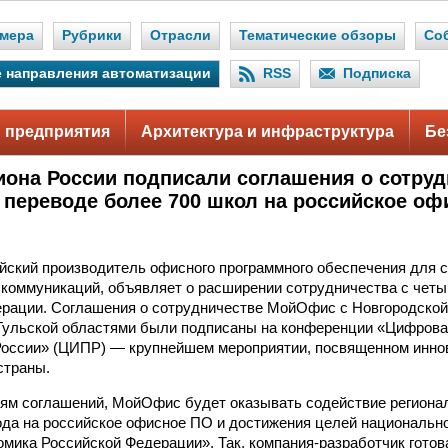
мера
Рубрики
Отрасли
Тематические обзоры
Со
 направления автоматизации
RSS
Подписка
 предприятия
Архитектура и инфраструктура
Бе
иона России подписали соглашения о сотруд
переводе более 700 школ на российское оф
ский производитель офисного программного обеспечения для 
 коммуникаций, объявляет о расширении сотрудничества с чет
рации. Соглашения о сотрудничестве МойОфис с Новгородской,
Тульской областями были подписаны на конференции «Цифрова
оссии» (ЦИПР) — крупнейшем мероприятии, посвященном инно
страны.
ям соглашений, МойОфис будет оказывать содействие региона
ода на российское офисное ПО и достижения целей национальн
мика Российской Федерации». Так, компания-разработчик готов