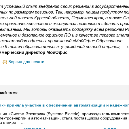
 успешный опыт внедрения своих решений в государственны
ных по размерам регионов. Так, например, нашим продуктом 
тельной власти Курской области, Пермского края, а также С
ми практические знания и экспертиза позволяют сделать про
ктивным. Мы готовы оказывать поддержку всем регионам Ро
ременное и безопасное офисное ПО и в качестве первого этап
школам набор офисных приложений «МойОфис Образование — 
ее 9 тысяч образовательных учреждений по всей стране»,
— о
оммерческий директор МойОфис
.
Версия для печати
жей теме
ик» приняла участие в обеспечении автоматизации и надежно
ния «Систэм Электрик» (Systeme Electric), производитель комплек
ектроэнергии и автоматизации, стала поставщиком оборудования
а в мире – …