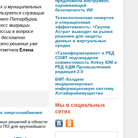
предложила инструмент,
оценивающий
х и муниципальных
безопасность ИИ
пользуются служащие
Технологическая синергия
анкт-Петербурга.
и операционная
цесс миграции
эффективность: «Группа
ссии в вопросе
Астра» выводит на рынок
решение для защиты
а бесплатно
данных в виртуальных
это решение уже
средах
тметила
Елена
«Газинформсервис» и РЕД
СОФТ подтвердили
совместимость Ankey IDM и
РЕД АДМ Промышленная
редакция 2.0
БФТ-Холдинг
модернизировал
информационную систему
Алтайкрайимущества
Мы в социальных
сетях
го энергоснабжения
сных решений в области
 и ПО для крупнейшего