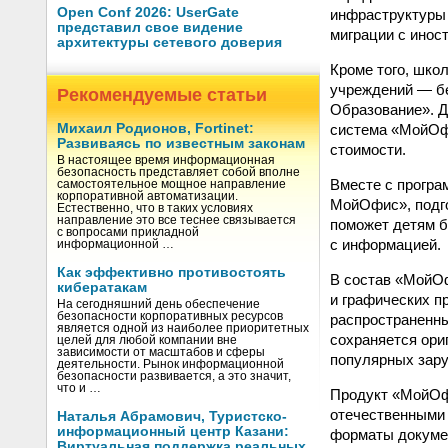
Open Conf 2026: UserGate
инфраструктуры 
представил свое видение
миграции с инос
архитектуры сетевого доверия
Кроме того, шко
учреждений — б
Рекомендуемые статьи
Образование». Д
система «МойОфи
Михаил Родионов, Fortinet:
Развиваясь по известным законам
стоимости.
В настоящее время информационная
безопасность представляет собой вполне
Вместе с програ
самостоятельное мощное направление
корпоративной автоматизации.
МойОфис», подго
Естественно, что в таких условиях
направление это все теснее связывается
поможет детям б
с вопросами прикладной
с информацией.
информационной …
Как эффективно противостоять
В состав «МойОф
кибератакам
и графических п
На сегодняшний день обеспечение
безопасности корпоративных ресурсов
распространенн
является одной из наиболее приоритетных
сохраняется ори
целей для любой компании вне
зависимости от масштабов и сферы
популярных зар
деятельности. Рынок информационной
безопасности развивается, а это значит,
что и …
Продукт «МойОф
отечественными 
Наталья Абрамович, Туристско-
информационный центр Казани:
форматы докумен
Виртуальная поддержка реальных