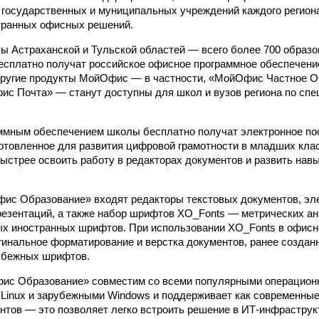
государственных и муниципальных учреждений каждого региона
транных офисных решений.
лы Астраханской и Тульской областей — всего более 700 образ
есплатно получат российское офисное программное обеспечен
ругие продукты МойОфис — в частности, «МойОфис Частное О
с Почта» — станут доступны для школ и вузов региона по сп
ммным обеспечением школы бесплатно получат электронное по
товленное для развития цифровой грамотности в младших клас
ыстрее освоить работу в редакторах документов и развить нав
ис Образование» входят редакторы текстовых документов, эл
резентаций, а также набор шрифтов XO_Fonts — метрических ан
ых иностранных шрифтов. При использовании XO_Fonts в офи
гинальное форматирование и верстка документов, ранее создан
убежных шрифтов.
ис Образование» совместим со всеми популярными операцион
Linux и зарубежными Windows и поддерживает как современные,
тов — это позволяет легко встроить решение в ИТ-инфрастру