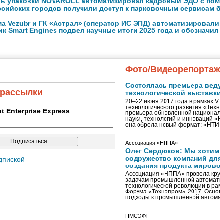
ь упаковки NOVAROLL автоматизировал кадровый ЭДО с пом
ссийских городов получили доступ к парковочным сервисам 
а Vezubr и ГК «Астрал» (оператор ИС ЭПД) автоматизировали
к Smart Engines подвел научные итоги 2025 года и обозначи
Фото/Видеорепорта
Состоялась премьера вед
 рассылки
технологической выставк
20–22 июня 2017 года в рамках 
технологического развития «Тех
ent Enterprise Express
премьера обновленной национал
науки, технологий и инноваций 
она обрела новый формат: «НТ
Ассоциация «НППА»
Олег Сердюков: Мы хотим
содружество компаний дл
дпиской
создания продукта мирово
Ассоциация «НППА» провела кру
задачам промышленной автомати
технологической революции в ра
Форума «Технопром»-2017. Осно
подходы к промышленной автома
ПМСОФТ