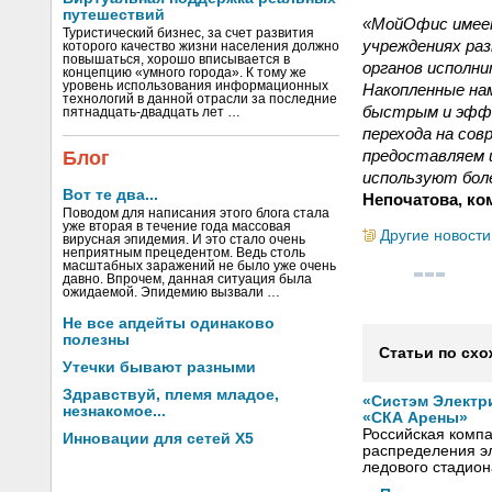
путешествий
«МойОфис имеет
Туристический бизнес, за счет развития
учреждениях раз
которого качество жизни населения должно
повышаться, хорошо вписывается в
органов исполни
концепцию «умного города». К тому же
уровень использования информационных
Накопленные на
технологий в данной отрасли за последние
быстрым и эффе
пятнадцать-двадцать лет …
перехода на сов
предоставляем 
Блог
используют бол
Вот те два...
Непочатова, к
Поводом для написания этого блога стала
уже вторая в течение года массовая
Другие новости
вирусная эпидемия. И это стало очень
неприятным прецедентом. Ведь столь
масштабных заражений не было уже очень
давно. Впрочем, данная ситуация была
ожидаемой. Эпидемию вызвали …
Не все апдейты одинаково
полезны
Статьи по схо
Утечки бывают разными
Здравствуй, племя младое,
«Систэм Электр
незнакомое...
«СКА Арены»
Российская компа
Инновации для сетей X5
распределения эл
ледового стадион