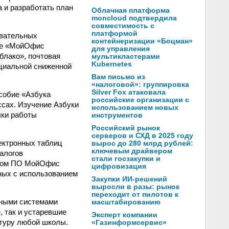
 и разработать план
Облачная платформа
moncloud подтвердила
совместимость с
платформой
овательных
контейнеризации «Боцман»
ие «МойОфис
для управления
блако», почтовая
мультикластерами
Kubernetes
ециальной сниженной
Вам письмо из
«налоговой»: группировка
Silver Fox атаковала
собие «Азбука
российские организации с
сах. Изучение Азбуки
использованием новых
ыки работы
инструментов
Российский рынок
серверов и СХД в 2025 году
ектронных таблиц
вырос до 280 млрд рублей:
ключевым драйвером
алогов
стали госзакупки и
сном ПО МойОфис
цифровизация
ных с использованием
Закупки ИИ-решений
выросли в разы: рынок
переходит от пилотов к
ными системами
масштабированию
 так и устаревшие
Эксперт компании
ктуру любой школы.
«Газинформсервис»