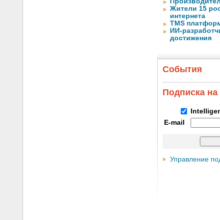
Производител
Жители 15 ро
интернета
TMS платформ
ИИ-разработчи
достижения
События
Подписка на
Intellig
E-mail
Управление по