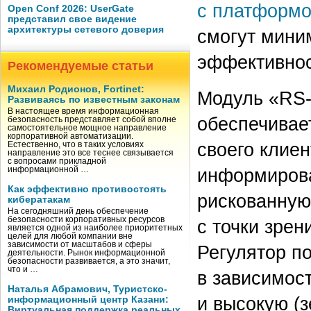
с платформ
Open Conf 2026: UserGate
представил свое видение
архитектуры сетевого доверия
смогут мини
эффективнос
Рекомендуемые статьи
Михаил Родионов, Fortinet:
Модуль «RS-
Развиваясь по известным законам
В настоящее время информационная
обеспечивае
безопасность представляет собой вполне
самостоятельное мощное направление
корпоративной автоматизации.
своего клиен
Естественно, что в таких условиях
направление это все теснее связывается
с вопросами прикладной
информирова
информационной …
Как эффективно противостоять
рискованную 
кибератакам
На сегодняшний день обеспечение
безопасности корпоративных ресурсов
с точки зрен
является одной из наиболее приоритетных
целей для любой компании вне
зависимости от масштабов и сферы
Регулятор по
деятельности. Рынок информационной
безопасности развивается, а это значит,
что и …
в зависимост
Наталья Абрамович, Туристско-
и высокую (з
информационный центр Казани:
Виртуальная поддержка реальных