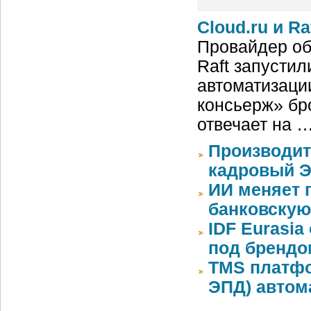
Cloud.ru и R
Провайдер обл
Raft запусти
автоматизаци
консьерж» бр
отвечает на 
Производит
кадровый Э
ИИ меняет 
банковскую
IDF Eurasi
под бренд
TMS платфо
ЭПД) автом