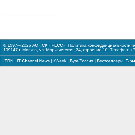
© 1997—2026 АО «СК ПРЕСС».
Политика конфиденциальности п
109147 г. Москва, ул. Марксистская, 34, строение 10. Телефон: +7
ITRN
|
IT Channel News
|
itWeek
|
Byte/Россия
|
Бестселлеры IT-ры