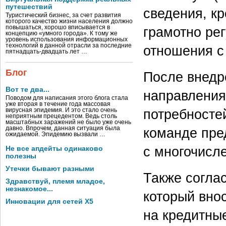
путешествий
сведения, к
Туристический бизнес, за счет развития
которого качество жизни населения должно
грамотно ре
повышаться, хорошо вписывается в
концепцию «умного города». К тому же
уровень использования информационных
технологий в данной отрасли за последние
отношения с
пятнадцать-двадцать лет …
Блог
После внедр
Вот те два...
направления
Поводом для написания этого блога стала
уже вторая в течение года массовая
потребносте
вирусная эпидемия. И это стало очень
неприятным прецедентом. Ведь столь
масштабных заражений не было уже очень
команде пре
давно. Впрочем, данная ситуация была
ожидаемой. Эпидемию вызвали …
с многочисл
Не все апдейты одинаково
полезны
Утечки бывают разными
Также согла
Здравствуй, племя младое,
незнакомое...
который вно
Инновации для сетей X5
на кредитны