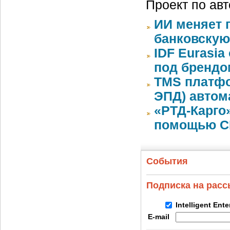
Проект по ав
ИИ меняет 
банковскую
IDF Eurasi
под бренд
TMS платфо
ЭПД) автом
«РТД-Карго
помощью CR
События
Подписка на рас
Intelligent Ent
E-mail