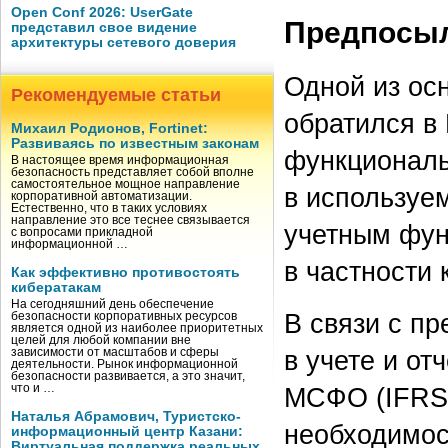
Open Conf 2026: UserGate
Предпосыл
представил свое видение
архитектуры сетевого доверия
Одной из осн
Рекомендуемые статьи
обратился в
Михаил Родионов, Fortinet:
Развиваясь по известным законам
функциональ
В настоящее время информационная
безопасность представляет собой вполне
самостоятельное мощное направление
в используем
корпоративной автоматизации.
Естественно, что в таких условиях
направление это все теснее связывается
учетным фун
с вопросами прикладной
информационной …
в частности 
Как эффективно противостоять
кибератакам
На сегодняшний день обеспечение
В связи с п
безопасности корпоративных ресурсов
является одной из наиболее приоритетных
целей для любой компании вне
в учете и от
зависимости от масштабов и сферы
деятельности. Рынок информационной
безопасности развивается, а это значит,
МСФО (IFRS)
что и …
Наталья Абрамович, Туристско-
необходимос
информационный центр Казани:
Виртуальная поддержка реальных