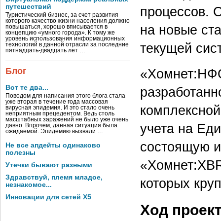
путешествий
процессов. 
Туристический бизнес, за счет развития
которого качество жизни населения должно
на новые ст
повышаться, хорошо вписывается в
концепцию «умного города». К тому же
уровень использования информационных
текущей сис
технологий в данной отрасли за последние
пятнадцать-двадцать лет …
«Хомнет:НФ
Блог
Вот те два...
разработанн
Поводом для написания этого блога стала
уже вторая в течение года массовая
комплексной 
вирусная эпидемия. И это стало очень
неприятным прецедентом. Ведь столь
масштабных заражений не было уже очень
учета на Ед
давно. Впрочем, данная ситуация была
ожидаемой. Эпидемию вызвали …
состоящую и
Не все апдейты одинаково
полезны
«Хомнет:XBR
Утечки бывают разными
Здравствуй, племя младое,
которых кру
незнакомое...
Инновации для сетей X5
Ход проек