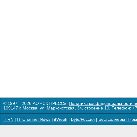
© 1997—2026 АО «СК ПРЕСС».
Политика конфиденциальности п
109147 г. Москва, ул. Марксистская, 34, строение 10. Телефон: +7
ITRN
|
IT Channel News
|
itWeek
|
Byte/Россия
|
Бестселлеры IT-ры