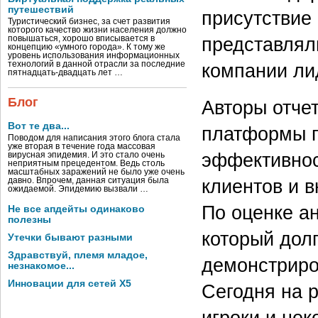
путешествий
присутствие
Туристический бизнес, за счет развития
которого качество жизни населения должно
представлял
повышаться, хорошо вписывается в
концепцию «умного города». К тому же
уровень использования информационных
компании ли
технологий в данной отрасли за последние
пятнадцать-двадцать лет …
Блог
Авторы отче
Вот те два...
платформы п
Поводом для написания этого блога стала
уже вторая в течение года массовая
эффективнос
вирусная эпидемия. И это стало очень
неприятным прецедентом. Ведь столь
масштабных заражений не было уже очень
клиентов и 
давно. Впрочем, данная ситуация была
ожидаемой. Эпидемию вызвали …
По оценке а
Не все апдейты одинаково
полезны
который дол
Утечки бывают разными
Здравствуй, племя младое,
демонстриров
незнакомое...
Инновации для сетей X5
Сегодня на 
игроки и не