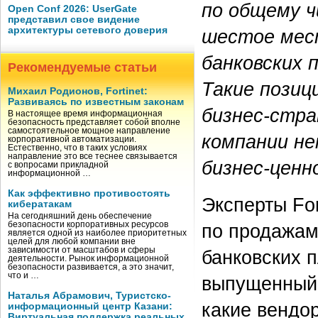
по общему ч
Open Conf 2026: UserGate
представил свое видение
архитектуры сетевого доверия
шестое мест
банковских 
Рекомендуемые статьи
Такие позиц
Михаил Родионов, Fortinet:
Развиваясь по известным законам
бизнес-стр
В настоящее время информационная
безопасность представляет собой вполне
самостоятельное мощное направление
компании не
корпоративной автоматизации.
Естественно, что в таких условиях
направление это все теснее связывается
бизнес-ценн
с вопросами прикладной
информационной …
Как эффективно противостоять
Эксперты Fo
кибератакам
На сегодняшний день обеспечение
по продажам
безопасности корпоративных ресурсов
является одной из наиболее приоритетных
целей для любой компании вне
зависимости от масштабов и сферы
банковских п
деятельности. Рынок информационной
безопасности развивается, а это значит,
что и …
выпущенный 
Наталья Абрамович, Туристско-
какие вендо
информационный центр Казани:
Виртуальная поддержка реальных