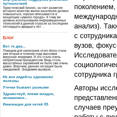
путешествий
поколением,
Туристический бизнес, за счет развития
которого качество жизни населения должно
международн
повышаться, хорошо вписывается в
концепцию «умного города». К тому же
уровень использования информационных
анализ). Та
технологий в данной отрасли за последние
пятнадцать-двадцать лет …
с сотрудник
Блог
вузов, фоку
Вот те два...
Поводом для написания этого блога стала
Исследовате
уже вторая в течение года массовая
вирусная эпидемия. И это стало очень
неприятным прецедентом. Ведь столь
социологиче
масштабных заражений не было уже очень
давно. Впрочем, данная ситуация была
ожидаемой. Эпидемию вызвали …
сотрудника г
Не все апдейты одинаково
полезны
Авторы иссл
Утечки бывают разными
Здравствуй, племя младое,
представлен
незнакомое...
Инновации для сетей X5
случаев пре
работы с лю