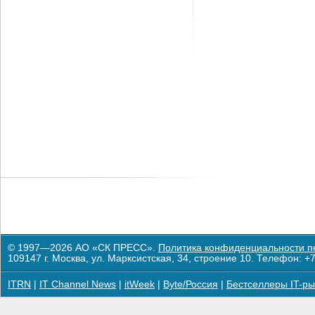
© 1997—2026 АО «СК ПРЕСС».
Политика конфиденциальности п
109147 г. Москва, ул. Марксистская, 34, строение 10. Телефон: +7
ITRN
|
IT Channel News
|
itWeek
|
Byte/Россия
|
Бестселлеры IT-ры