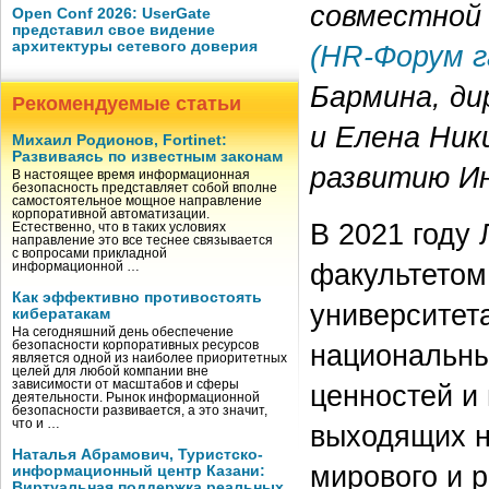
совместной
Open Conf 2026: UserGate
представил свое видение
архитектуры сетевого доверия
(HR-Форум 
Бармина, ди
Рекомендуемые статьи
и Елена Ник
Михаил Родионов, Fortinet:
Развиваясь по известным законам
развитию И
В настоящее время информационная
безопасность представляет собой вполне
самостоятельное мощное направление
корпоративной автоматизации.
В 2021 году
Естественно, что в таких условиях
направление это все теснее связывается
с вопросами прикладной
факультетом
информационной …
Как эффективно противостоять
университет
кибератакам
На сегодняшний день обеспечение
национальны
безопасности корпоративных ресурсов
является одной из наиболее приоритетных
целей для любой компании вне
зависимости от масштабов и сферы
ценностей и
деятельности. Рынок информационной
безопасности развивается, а это значит,
что и …
выходящих н
Наталья Абрамович, Туристско-
мирового и 
информационный центр Казани:
Виртуальная поддержка реальных