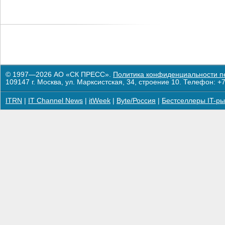
© 1997—2026 АО «СК ПРЕСС».
Политика конфиденциальности п
109147 г. Москва, ул. Марксистская, 34, строение 10. Телефон: +7
ITRN
|
IT Channel News
|
itWeek
|
Byte/Россия
|
Бестселлеры IT-ры