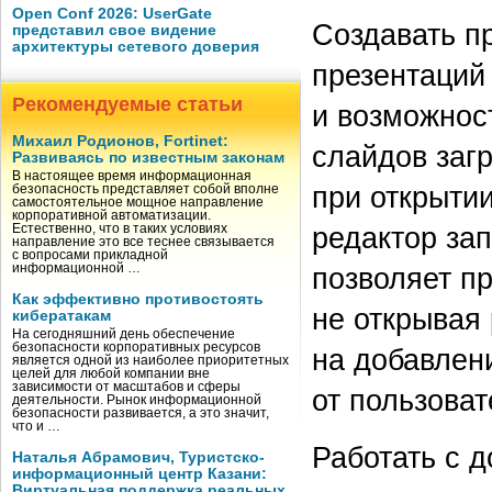
Open Conf 2026: UserGate
Создавать п
представил свое видение
архитектуры сетевого доверия
презентаций
Рекомендуемые статьи
и возможнос
Михаил Родионов, Fortinet:
слайдов заг
Развиваясь по известным законам
В настоящее время информационная
при открыти
безопасность представляет собой вполне
самостоятельное мощное направление
корпоративной автоматизации.
редактор за
Естественно, что в таких условиях
направление это все теснее связывается
с вопросами прикладной
позволяет п
информационной …
Как эффективно противостоять
не открывая
кибератакам
На сегодняшний день обеспечение
безопасности корпоративных ресурсов
на добавлен
является одной из наиболее приоритетных
целей для любой компании вне
зависимости от масштабов и сферы
от пользоват
деятельности. Рынок информационной
безопасности развивается, а это значит,
что и …
Работать с 
Наталья Абрамович, Туристско-
информационный центр Казани:
Виртуальная поддержка реальных