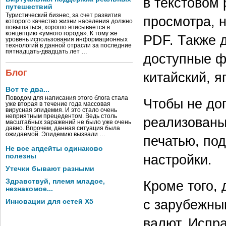
в текстовом
путешествий
Туристический бизнес, за счет развития
просмотра, 
которого качество жизни населения должно
повышаться, хорошо вписывается в
концепцию «умного города». К тому же
PDF. Также 
уровень использования информационных
технологий в данной отрасли за последние
пятнадцать-двадцать лет …
доступные ф
Блог
китайский, я
Вот те два...
Поводом для написания этого блога стала
Чтобы не до
уже вторая в течение года массовая
вирусная эпидемия. И это стало очень
неприятным прецедентом. Ведь столь
реализованы
масштабных заражений не было уже очень
давно. Впрочем, данная ситуация была
ожидаемой. Эпидемию вызвали …
печатью, по
Не все апдейты одинаково
настройки.
полезны
Утечки бывают разными
Здравствуй, племя младое,
Кроме того, 
незнакомое...
с зарубежны
Инновации для сетей X5
валют. Испр