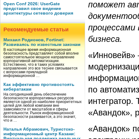
поможет ав
Open Conf 2026: UserGate
представил свое видение
архитектуры сетевого доверия
документооб
процессами 
Рекомендуемые статьи
бизнеса.
Михаил Родионов, Fortinet:
Развиваясь по известным законам
В настоящее время информационная
«Инновейв» 
безопасность представляет собой вполне
самостоятельное мощное направление
корпоративной автоматизации.
модернизаци
Естественно, что в таких условиях
направление это все теснее связывается
с вопросами прикладной
информацион
информационной …
Как эффективно противостоять
по автомати
кибератакам
На сегодняшний день обеспечение
интегратор. 
безопасности корпоративных ресурсов
является одной из наиболее приоритетных
целей для любой компании вне
зависимости от масштабов и сферы
«Авандок», 
деятельности. Рынок информационной
безопасности развивается, а это значит,
что и …
«Авандок» п
Наталья Абрамович, Туристско-
информационный центр Казани:
Виртуальная поддержка реальных