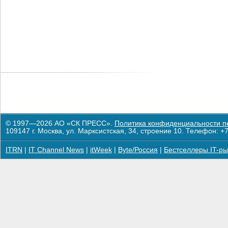
© 1997—2026 АО «СК ПРЕСС».
Политика конфиденциальности п
109147 г. Москва, ул. Марксистская, 34, строение 10. Телефон: +7
ITRN
|
IT Channel News
|
itWeek
|
Byte/Россия
|
Бестселлеры IT-ры