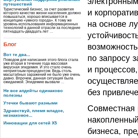
электронным
путешествий
Туристический бизнес, за счет развития
и корпорати
которого качество жизни населения должно
повышаться, хорошо вписывается в
концепцию «умного города». К тому же
на основе л
уровень использования информационных
технологий в данной отрасли за последние
пятнадцать-двадцать лет …
устойчивость
Блог
возможность
Вот те два...
по запросу 
Поводом для написания этого блога стала
уже вторая в течение года массовая
и процессов
вирусная эпидемия. И это стало очень
неприятным прецедентом. Ведь столь
масштабных заражений не было уже очень
осуществляе
давно. Впрочем, данная ситуация была
ожидаемой. Эпидемию вызвали …
без привлеч
Не все апдейты одинаково
полезны
Утечки бывают разными
Совместная 
Здравствуй, племя младое,
незнакомое...
накопленный
Инновации для сетей X5
бизнеса, пр