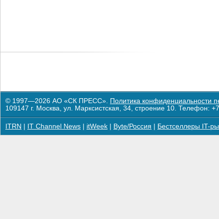
© 1997—2026 АО «СК ПРЕСС».
Политика конфиденциальности п
109147 г. Москва, ул. Марксистская, 34, строение 10. Телефон: +7
ITRN
|
IT Channel News
|
itWeek
|
Byte/Россия
|
Бестселлеры IT-ры