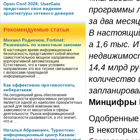
Open Conf 2026: UserGate
программы л
представил свое видение
архитектуры сетевого доверия
за два меся
Рекомендуемые статьи
В настоящий
Михаил Родионов, Fortinet:
а 1,6 тыс. 
Развиваясь по известным законам
В настоящее время информационная
недвижимост
безопасность представляет собой вполне
самостоятельное мощное направление
корпоративной автоматизации.
14,4 млрд р
Естественно, что в таких условиях
направление это все теснее связывается
с вопросами прикладной
количество 
информационной …
Как эффективно противостоять
запланирова
кибератакам
На сегодняшний день обеспечение
безопасности корпоративных ресурсов
Минцифры 
является одной из наиболее приоритетных
целей для любой компании вне
зависимости от масштабов и сферы
деятельности. Рынок информационной
Одобренные 
безопасности развивается, а это значит,
что и …
В некоторых 
Наталья Абрамович, Туристско-
информационный центр Казани:
Виртуальная поддержка реальных