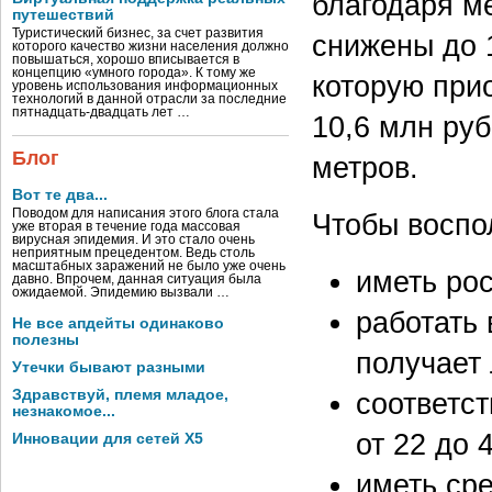
благодаря м
путешествий
Туристический бизнес, за счет развития
снижены до 
которого качество жизни населения должно
повышаться, хорошо вписывается в
концепцию «умного города». К тому же
которую при
уровень использования информационных
технологий в данной отрасли за последние
пятнадцать-двадцать лет …
10,6 млн руб
Блог
метров.
Вот те два...
Поводом для написания этого блога стала
Чтобы воспо
уже вторая в течение года массовая
вирусная эпидемия. И это стало очень
неприятным прецедентом. Ведь столь
масштабных заражений не было уже очень
иметь ро
давно. Впрочем, данная ситуация была
ожидаемой. Эпидемию вызвали …
работать 
Не все апдейты одинаково
полезны
получает 
Утечки бывают разными
соответс
Здравствуй, племя младое,
незнакомое...
от 22 до 
Инновации для сетей X5
иметь сре