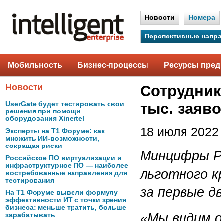
Новости
Номера
Перспективные напр
Мобильность
Бизнес-процессы
Ресурсы пред
Новости
Сотрудник
UserGate будет тестировать свои
тыс. заяв
решения при помощи
оборудования Xinertel
18 июля 2022 
Эксперты на Т1 Форуме: как
множить ИИ-возможности,
сокращая риски
Минцифры Р
Российское ПО виртуализации и
инфраструктурное ПО — наиболее
льготного к
востребованные направления для
тестирования
за первые д
На Т1 Форуме вывели формулу
эффективности ИТ с точки зрения
бизнеса: меньше тратить, больше
«Мы видим о
зарабатывать