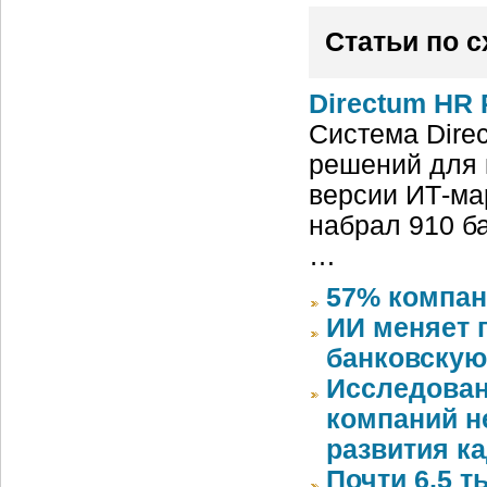
Статьи по 
Directum HR 
Система Dire
решений для 
версии ИТ-ма
набрал 910 б
…
57% компан
ИИ меняет 
банковскую
Исследован
компаний 
развития к
Почти 6,5 т