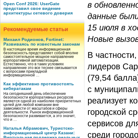
в обновленн
Open Conf 2026: UserGate
представил свое видение
архитектуры сетевого доверия
данные был
15 июля в х
Рекомендуемые статьи
Новые вызо
Михаил Родионов, Fortinet:
Развиваясь по известным законам
В настоящее время информационная
В частности
безопасность представляет собой вполне
самостоятельное мощное направление
корпоративной автоматизации.
лидеров Сар
Естественно, что в таких условиях
направление это все теснее связывается
с вопросами прикладной
(79,54 балла
информационной …
Как эффективно противостоять
с муниципал
кибератакам
На сегодняшний день обеспечение
безопасности корпоративных ресурсов
реализует к
является одной из наиболее приоритетных
целей для любой компании вне
зависимости от масштабов и сферы
городской с
деятельности. Рынок информационной
безопасности развивается, а это значит,
что и …
сервисов для
Наталья Абрамович, Туристско-
среди город
информационный центр Казани:
Виртуальная поддержка реальных