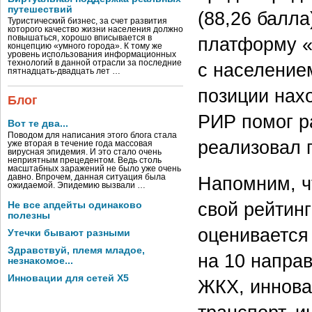
путешествий
(88,26 балла
Туристический бизнес, за счет развития
которого качество жизни населения должно
платформу «
повышаться, хорошо вписывается в
концепцию «умного города». К тому же
уровень использования информационных
технологий в данной отрасли за последние
с населением
пятнадцать-двадцать лет …
позиции нахо
Блог
РИР помог ра
Вот те два...
Поводом для написания этого блога стала
реализовал 
уже вторая в течение года массовая
вирусная эпидемия. И это стало очень
неприятным прецедентом. Ведь столь
масштабных заражений не было уже очень
Напомним, ч
давно. Впрочем, данная ситуация была
ожидаемой. Эпидемию вызвали …
свой рейтин
Не все апдейты одинаково
полезны
оценивается
Утечки бывают разными
Здравствуй, племя младое,
на 10 напра
незнакомое...
Инновации для сетей X5
ЖКХ, иннова