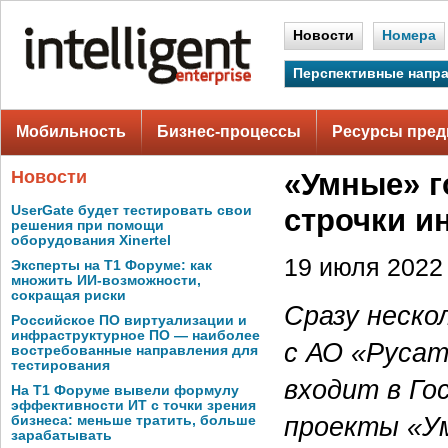
Новости
Номера
Перспективные напр
Мобильность
Бизнес-процессы
Ресурсы пред
Новости
«Умные» г
UserGate будет тестировать свои
строчки и
решения при помощи
оборудования Xinertel
19 июля 2022 
Эксперты на Т1 Форуме: как
множить ИИ-возможности,
сокращая риски
Сразу неско
Российское ПО виртуализации и
инфраструктурное ПО — наиболее
с АО «Руса
востребованные направления для
тестирования
входит в Го
На Т1 Форуме вывели формулу
эффективности ИТ с точки зрения
проекты «Ум
бизнеса: меньше тратить, больше
зарабатывать