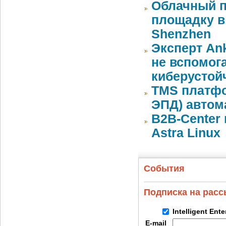
Облачный п
площадку в 
Shenzhen
Эксперт An
не вспомог
киберустой
TMS платфо
ЭПД) автом
B2B-Center 
Astra Linux
События
Подписка на рас
Intelligent Ent
E-mail