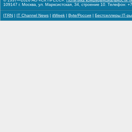
© 1997—2026 АО «СК ПРЕСС».
Политика конфиденциальности п
109147 г. Москва, ул. Марксистская, 34, строение 10. Телефон: +7
ITRN
|
IT Channel News
|
itWeek
|
Byte/Россия
|
Бестселлеры IT-ры