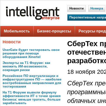
Новости
Номера
Перспективные напр
Мобильность
Бизнес-процессы
Ресурсы пред
Новости
СберТех п
UserGate будет тестировать свои
отечестве
решения при помощи
оборудования Xinertel
разработк
Эксперты на Т1 Форуме: как
множить ИИ-возможности,
сокращая риски
18 ноября 202
Российское ПО виртуализации и
инфраструктурное ПО — наиболее
СберТех пре
востребованные направления для
тестирования
программный
На Т1 Форуме вывели формулу
эффективности ИТ с точки зрения
облачных ин
бизнеса: меньше тратить, больше
зарабатывать