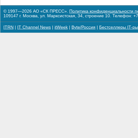
© 1997—2026 АО «СК ПРЕСС».
Политика конфиденциальности п
109147 г. Москва, ул. Марксистская, 34, строение 10. Телефон: +7
ITRN
|
IT Channel News
|
itWeek
|
Byte/Россия
|
Бестселлеры IT-ры