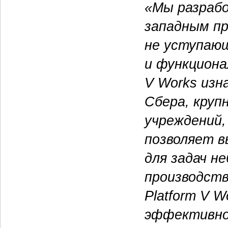
«Мы разраб
западным пр
не уступаю
и функциона
V Works изн
Сбера, круп
учреждений,
позволяет в
для задач н
производств
Platform V 
эффективнос