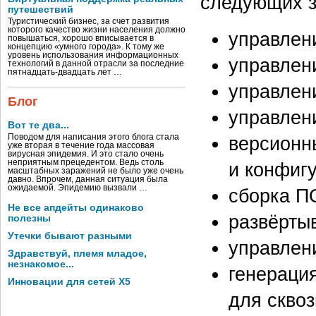
следующих з
путешествий
Туристический бизнес, за счет развития
которого качество жизни населения должно
управлен
повышаться, хорошо вписывается в
концепцию «умного города». К тому же
уровень использования информационных
управлен
технологий в данной отрасли за последние
пятнадцать-двадцать лет …
управлен
Блог
управлен
Вот те два...
версионн
Поводом для написания этого блога стала
уже вторая в течение года массовая
вирусная эпидемия. И это стало очень
неприятным прецедентом. Ведь столь
и конфиг
масштабных заражений не было уже очень
давно. Впрочем, данная ситуация была
ожидаемой. Эпидемию вызвали …
сборка П
Не все апдейты одинаково
развёрты
полезны
Утечки бывают разными
управлен
Здравствуй, племя младое,
незнакомое...
генераци
Инновации для сетей X5
для сквоз