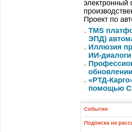
электронный 
производстве
Проект по ав
TMS платфо
ЭПД) автом
Иллюзия пр
ИИ-диалоги
Профессион
обновлению
«РТД-Карго
помощью CR
События
Подписка на рас