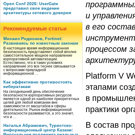
программны
Open Conf 2026: UserGate
представил свое видение
архитектуры сетевого доверия
и управлени
в его соста
Рекомендуемые статьи
инструмент
Михаил Родионов, Fortinet:
Развиваясь по известным законам
процессом з
В настоящее время информационная
безопасность представляет собой вполне
самостоятельное мощное направление
архитектуру
корпоративной автоматизации.
Естественно, что в таких условиях
направление это все теснее связывается
с вопросами прикладной
Platform V 
информационной …
Как эффективно противостоять
этапами соз
кибератакам
На сегодняшний день обеспечение
в промышлен
безопасности корпоративных ресурсов
является одной из наиболее приоритетных
целей для любой компании вне
зависимости от масштабов и сферы
практики ор
деятельности. Рынок информационной
безопасности развивается, а это значит,
что и …
В состав пр
Наталья Абрамович, Туристско-
информационный центр Казани:
Виртуальная поддержка реальных