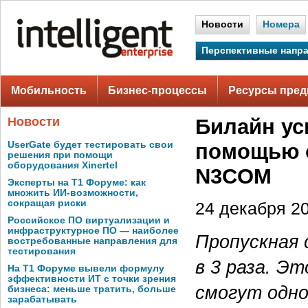
Новости
Номера
Перспективные напр
Мобильность
Бизнес-процессы
Ресурсы пред
Новости
Билайн ус
UserGate будет тестировать свои
помощью о
решения при помощи
оборудования Xinertel
N3COM
Эксперты на Т1 Форуме: как
множить ИИ-возможности,
сокращая риски
24 декабря 20
Российское ПО виртуализации и
инфраструктурное ПО — наиболее
Пропускная 
востребованные направления для
тестирования
в 3 раза. Э
На Т1 Форуме вывели формулу
эффективности ИТ с точки зрения
смогут одно
бизнеса: меньше тратить, больше
зарабатывать