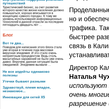
путешествий
Туристический бизнес, за счет развития
Проделанные
которого качество жизни населения должно
повышаться, хорошо вписывается в
концепцию «умного города». К тому же
но и обеспе
уровень использования информационных
технологий в данной отрасли за последние
пятнадцать-двадцать лет …
трафика. Та
Блог
быстрее раз
Вот те два...
связь в Кал
Поводом для написания этого блога стала
уже вторая в течение года массовая
устанавлива
вирусная эпидемия. И это стало очень
неприятным прецедентом. Ведь столь
масштабных заражений не было уже очень
давно. Впрочем, данная ситуация была
ожидаемой. Эпидемию вызвали …
Директор Ка
Не все апдейты одинаково
Наталья Чу
полезны
Утечки бывают разными
используют
Здравствуй, племя младое,
незнакомое...
очень многи
Инновации для сетей X5
разрешение 