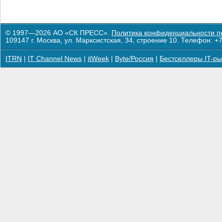
© 1997—2026 АО «СК ПРЕСС».
Политика конфиденциальности п
109147 г. Москва, ул. Марксистская, 34, строение 10. Телефон: +7
ITRN
|
IT Channel News
|
itWeek
|
Byte/Россия
|
Бестселлеры IT-ры