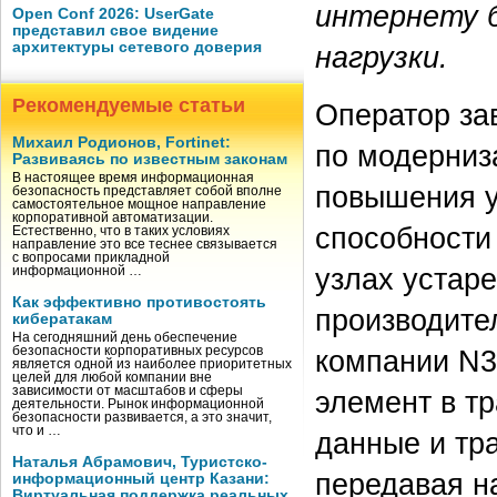
интернету б
Open Conf 2026: UserGate
представил свое видение
архитектуры сетевого доверия
нагрузки.
Рекомендуемые статьи
Оператор за
Михаил Родионов, Fortinet:
по модерниз
Развиваясь по известным законам
В настоящее время информационная
повышения у
безопасность представляет собой вполне
самостоятельное мощное направление
корпоративной автоматизации.
способности
Естественно, что в таких условиях
направление это все теснее связывается
с вопросами прикладной
узлах устар
информационной …
Как эффективно противостоять
производите
кибератакам
На сегодняшний день обеспечение
компании N3
безопасности корпоративных ресурсов
является одной из наиболее приоритетных
целей для любой компании вне
зависимости от масштабов и сферы
элемент в т
деятельности. Рынок информационной
безопасности развивается, а это значит,
что и …
данные и тр
Наталья Абрамович, Туристско-
передавая н
информационный центр Казани:
Виртуальная поддержка реальных