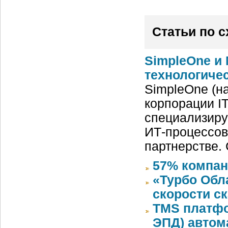
Статьи по 
SimpleOne и 
технологиче
SimpleOne (н
корпорации IT
специализиру
ИТ-процессов
партнерстве.
57% компан
«Турбо Обл
скорости с
TMS платфо
ЭПД) автом