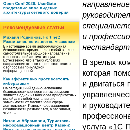
направление
Open Conf 2026: UserGate
представил свое видение
архитектуры сетевого доверия
руководител
специалист
Рекомендуемые статьи
и профессио
Михаил Родионов, Fortinet:
Развиваясь по известным законам
нестандартн
В настоящее время информационная
безопасность представляет собой вполне
самостоятельное мощное направление
корпоративной автоматизации.
В зрелых ко
Естественно, что в таких условиях
направление это все теснее связывается
с вопросами прикладной
которая пом
информационной …
Как эффективно противостоять
и двигаться
кибератакам
На сегодняшний день обеспечение
управленчес
безопасности корпоративных ресурсов
является одной из наиболее приоритетных
целей для любой компании вне
зависимости от масштабов и сферы
и руководите
деятельности. Рынок информационной
безопасности развивается, а это значит,
что и …
профессиона
Наталья Абрамович, Туристско-
услуга «1С 
информационный центр Казани:
Виртуальная поддержка реальных