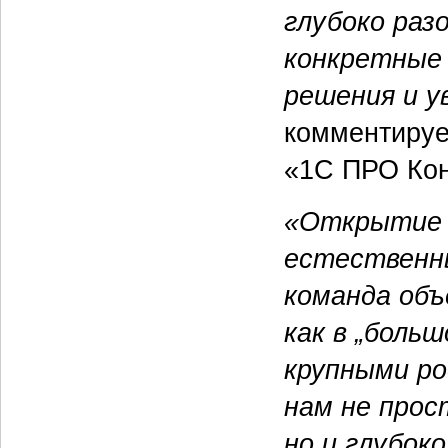
глубоко раз
конкретные
решения и у
комментиру
«1С ПРО Кон
«Открытие 
естественн
команда об
как в „больш
крупными ро
нам не прос
но и глубок