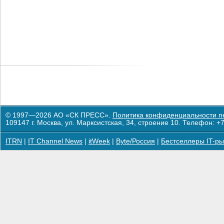
© 1997—2026 АО «СК ПРЕСС».
Политика конфиденциальности п
109147 г. Москва, ул. Марксистская, 34, строение 10. Телефон: +7
ITRN
|
IT Channel News
|
itWeek
|
Byte/Россия
|
Бестселлеры IT-ры