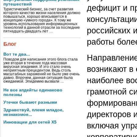
путешествий
дефицит и п
Туристический бизнес, за счет развития
которого качество жизни населения должно
консультаци
повышаться, хорошо вписывается в
концепцию «умного города». К тому же
уровень использования информационных
российских 
технологий в данной отрасли за последние
пятнадцать-двадцать лет …
работы более
Блог
Вот те два...
Направление
Поводом для написания этого блога стала
уже вторая в течение года массовая
возникают в
вирусная эпидемия. И это стало очень
неприятным прецедентом. Ведь столь
масштабных заражений не было уже очень
наиболее во
давно. Впрочем, данная ситуация была
ожидаемой. Эпидемию вызвали …
грамотной с
Не все апдейты одинаково
полезны
формировани
Утечки бывают разными
Здравствуй, племя младое,
директоров 
незнакомое...
Инновации для сетей X5
включая упр
корпоративн