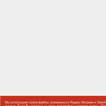
Мы используем cookie-файлы, возможности Яндекс.Метрики и SberA
данных
. Если Вы согласны с этим, пожалуйста, нажмите кнопку «П