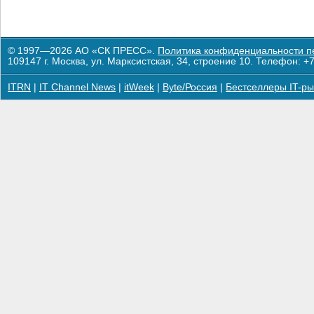
© 1997—2026 АО «СК ПРЕСС».
Политика конфиденциальности п
109147 г. Москва, ул. Марксистская, 34, строение 10. Телефон: +7
ITRN
|
IT Channel News
|
itWeek
|
Byte/Россия
|
Бестселлеры IT-ры