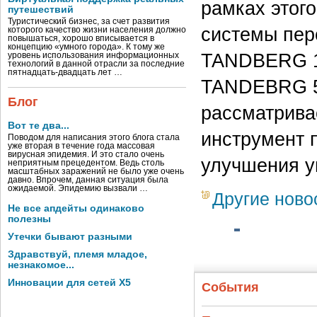
рамках этог
путешествий
Туристический бизнес, за счет развития
системы пер
которого качество жизни населения должно
повышаться, хорошо вписывается в
концепцию «умного города». К тому же
TANDBERG 10
уровень использования информационных
технологий в данной отрасли за последние
пятнадцать-двадцать лет …
TANDEBRG 5
Блог
рассматрива
Вот те два...
инструмент 
Поводом для написания этого блога стала
уже вторая в течение года массовая
вирусная эпидемия. И это стало очень
улучшения у
неприятным прецедентом. Ведь столь
масштабных заражений не было уже очень
давно. Впрочем, данная ситуация была
ожидаемой. Эпидемию вызвали …
Другие ново
Не все апдейты одинаково
полезны
Утечки бывают разными
Здравствуй, племя младое,
незнакомое...
Инновации для сетей X5
События