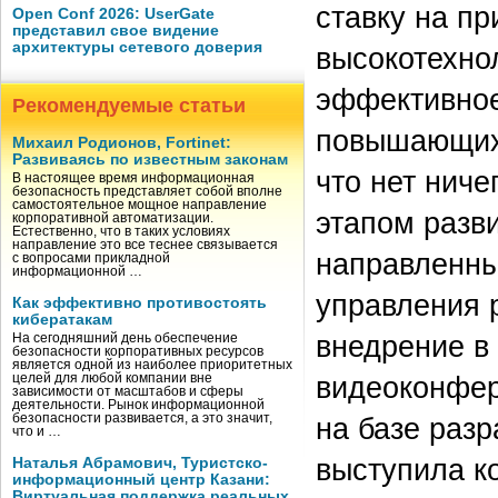
ставку на п
Open Conf 2026: UserGate
представил свое видение
архитектуры сетевого доверия
высокотехно
эффективное
Рекомендуемые статьи
повышающих 
Михаил Родионов, Fortinet:
Развиваясь по известным законам
что нет ниче
В настоящее время информационная
безопасность представляет собой вполне
самостоятельное мощное направление
этапом разв
корпоративной автоматизации.
Естественно, что в таких условиях
направление это все теснее связывается
направленн
с вопросами прикладной
информационной …
управления 
Как эффективно противостоять
кибератакам
внедрение в
На сегодняшний день обеспечение
безопасности корпоративных ресурсов
является одной из наиболее приоритетных
видеоконфер
целей для любой компании вне
зависимости от масштабов и сферы
деятельности. Рынок информационной
безопасности развивается, а это значит,
на базе раз
что и …
выступила к
Наталья Абрамович, Туристско-
информационный центр Казани:
Виртуальная поддержка реальных