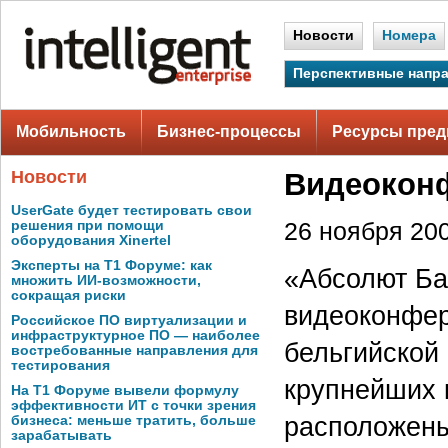
Новости
Номера
Перспективные напр
Мобильность
Бизнес-процессы
Ресурсы пред
Новости
Видеоконф
UserGate будет тестировать свои
решения при помощи
26 ноября 200
оборудования Xinertel
Эксперты на Т1 Форуме: как
«Абсолют Ба
множить ИИ-возможности,
сокращая риски
видеоконфер
Российское ПО виртуализации и
инфраструктурное ПО — наиболее
бельгийской
востребованные направления для
тестирования
крупнейших 
На Т1 Форуме вывели формулу
эффективности ИТ с точки зрения
расположены 
бизнеса: меньше тратить, больше
зарабатывать