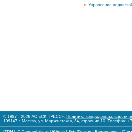
Управление подписко
© 1997—2026 АО «СК ПРЕСС».
Политика конфиденциальности п
109147 г. Москва, ул. Марксистская, 34, строение 10. Телефон: +7
ITRN
|
IT Channel News
|
itWeek
|
Byte/Россия
|
Бестселлеры IT-ры