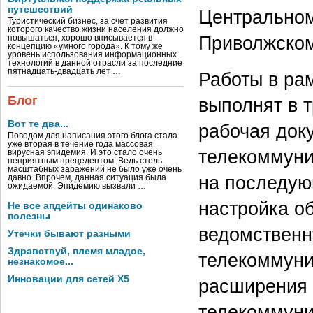
путешествий
Центральном
Туристический бизнес, за счет развития
которого качество жизни населения должно
Приволжском
повышаться, хорошо вписывается в
концепцию «умного города». К тому же
уровень использования информационных
технологий в данной отрасли за последние
пятнадцать-двадцать лет …
Работы в ра
Блог
выполнят в т
Вот те два...
рабочая док
Поводом для написания этого блога стала
уже вторая в течение года массовая
телекоммуник
вирусная эпидемия. И это стало очень
неприятным прецедентом. Ведь столь
масштабных заражений не было уже очень
на последую
давно. Впрочем, данная ситуация была
ожидаемой. Эпидемию вызвали …
настройка о
Не все апдейты одинаково
полезны
ведомственн
Утечки бывают разными
Здравствуй, племя младое,
телекоммуни
незнакомое...
Инновации для сетей X5
расширения 
телекоммуни