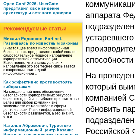
коммуникаци
Open Conf 2026: UserGate
представил свое видение
архитектуры сетевого доверия
аппарата Фе
подразделен
Рекомендуемые статьи
устаревшего
Михаил Родионов, Fortinet:
Развиваясь по известным законам
производите
В настоящее время информационная
безопасность представляет собой вполне
самостоятельное мощное направление
способности
корпоративной автоматизации.
Естественно, что в таких условиях
направление это все теснее связывается
с вопросами прикладной
На проведен
информационной …
Как эффективно противостоять
который выи
кибератакам
На сегодняшний день обеспечение
компанией С
безопасности корпоративных ресурсов
является одной из наиболее приоритетных
целей для любой компании вне
зависимости от масштабов и сферы
обновить пар
деятельности. Рынок информационной
безопасности развивается, а это значит,
что и …
подразделен
Наталья Абрамович, Туристско-
Российской 
информационный центр Казани:
Виртуальная поддержка реальных