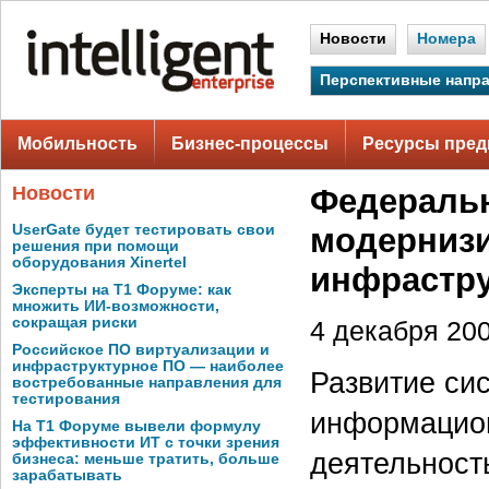
Новости
Номера
Перспективные напр
Мобильность
Бизнес-процессы
Ресурсы пред
Новости
Федеральн
UserGate будет тестировать свои
модерниз
решения при помощи
оборудования Xinertel
инфрастру
Эксперты на Т1 Форуме: как
множить ИИ-возможности,
сокращая риски
4 декабря 200
Российское ПО виртуализации и
инфраструктурное ПО — наиболее
Развитие си
востребованные направления для
тестирования
информацион
На Т1 Форуме вывели формулу
эффективности ИТ с точки зрения
деятельност
бизнеса: меньше тратить, больше
зарабатывать