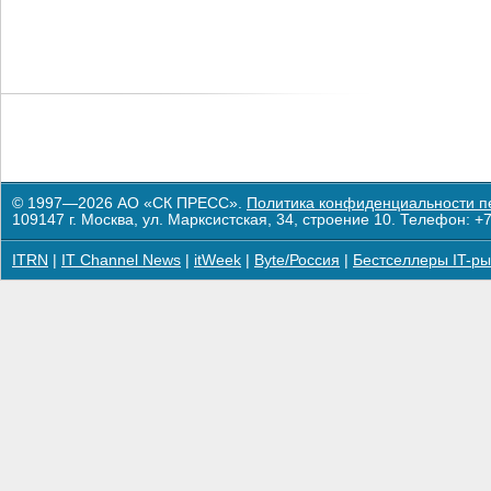
© 1997—2026 АО «СК ПРЕСС».
Политика конфиденциальности п
109147 г. Москва, ул. Марксистская, 34, строение 10. Телефон: +7
ITRN
|
IT Channel News
|
itWeek
|
Byte/Россия
|
Бестселлеры IT-ры