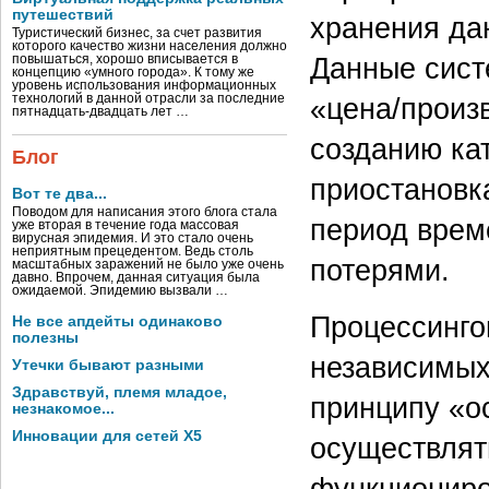
путешествий
хранения да
Туристический бизнес, за счет развития
которого качество жизни населения должно
Данные сист
повышаться, хорошо вписывается в
концепцию «умного города». К тому же
уровень использования информационных
технологий в данной отрасли за последние
«цена/произ
пятнадцать-двадцать лет …
созданию ка
Блог
приостановк
Вот те два...
Поводом для написания этого блога стала
период врем
уже вторая в течение года массовая
вирусная эпидемия. И это стало очень
неприятным прецедентом. Ведь столь
потерями.
масштабных заражений не было уже очень
давно. Впрочем, данная ситуация была
ожидаемой. Эпидемию вызвали …
Процессинго
Не все апдейты одинаково
полезны
независимых
Утечки бывают разными
Здравствуй, племя младое,
принципу «о
незнакомое...
Инновации для сетей X5
осуществлят
функциониро