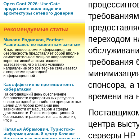
процессинго
Open Conf 2026: UserGate
представил свое видение
архитектуры сетевого доверия
требованиям
предоставля
Рекомендуемые статьи
переходом н
Михаил Родионов, Fortinet:
Развиваясь по известным законам
обслуживани
В настоящее время информационная
безопасность представляет собой вполне
самостоятельное мощное направление
требования б
корпоративной автоматизации.
Естественно, что в таких условиях
направление это все теснее связывается
минимизация
с вопросами прикладной
информационной …
спонсора, а
Как эффективно противостоять
кибератакам
времени на 
На сегодняшний день обеспечение
безопасности корпоративных ресурсов
является одной из наиболее приоритетных
целей для любой компании вне
зависимости от масштабов и сферы
Поставщиком
деятельности. Рынок информационной
безопасности развивается, а это значит,
что и …
центра выст
Наталья Абрамович, Туристско-
серверы НР I
информационный центр Казани:
Виртуальная поддержка реальных