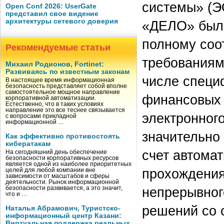
системы» (Э
Open Conf 2026: UserGate
представил свое видение
архитектуры сетевого доверия
«ДЕЛО» было
полному соо
Рекомендуемые статьи
требованиям
Михаил Родионов, Fortinet:
Развиваясь по известным законам
числе специ
В настоящее время информационная
безопасность представляет собой вполне
самостоятельное мощное направление
финансовых 
корпоративной автоматизации.
Естественно, что в таких условиях
направление это все теснее связывается
электронног
с вопросами прикладной
информационной …
значительно
Как эффективно противостоять
кибератакам
счет автомат
На сегодняшний день обеспечение
безопасности корпоративных ресурсов
является одной из наиболее приоритетных
прохождения
целей для любой компании вне
зависимости от масштабов и сферы
деятельности. Рынок информационной
непрерывног
безопасности развивается, а это значит,
что и …
решений со 
Наталья Абрамович, Туристско-
информационный центр Казани:
Виртуальная поддержка реальных