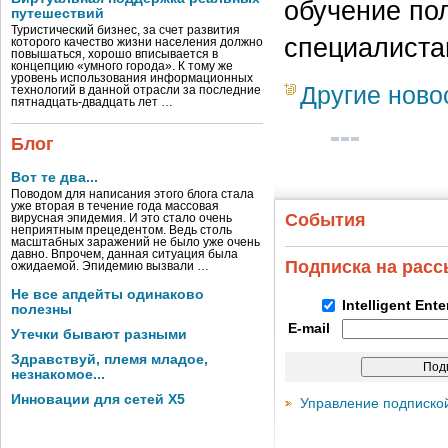
обучение по
путешествий
Туристический бизнес, за счет развития
специалиста
которого качество жизни населения должно
повышаться, хорошо вписывается в
концепцию «умного города». К тому же
уровень использования информационных
Другие ново
технологий в данной отрасли за последние
пятнадцать-двадцать лет …
Блог
Вот те два...
Поводом для написания этого блога стала
уже вторая в течение года массовая
События
вирусная эпидемия. И это стало очень
неприятным прецедентом. Ведь столь
масштабных заражений не было уже очень
давно. Впрочем, данная ситуация была
Подписка на рас
ожидаемой. Эпидемию вызвали …
Не все апдейты одинаково
Intelligent Ent
полезны
E-mail
Утечки бывают разными
Здравствуй, племя младое,
незнакомое...
Инновации для сетей X5
Управление подписко