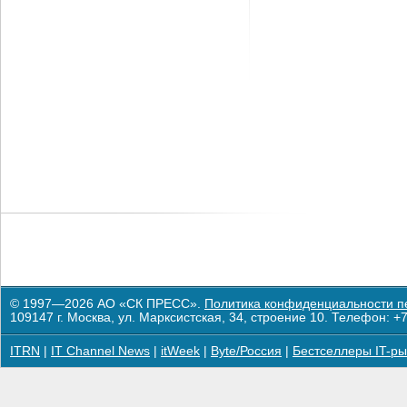
© 1997—2026 АО «СК ПРЕСС».
Политика конфиденциальности п
109147 г. Москва, ул. Марксистская, 34, строение 10. Телефон: +7
ITRN
|
IT Channel News
|
itWeek
|
Byte/Россия
|
Бестселлеры IT-ры