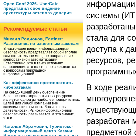
информации
Open Conf 2026: UserGate
представил свое видение
архитектуры сетевого доверия
системы (ИТ
разработаны
Рекомендуемые статьи
стала для с
Михаил Родионов, Fortinet:
Развиваясь по известным законам
доступа к д
В настоящее время информационная
безопасность представляет собой вполне
самостоятельное мощное направление
ресурсов, р
корпоративной автоматизации.
Естественно, что в таких условиях
направление это все теснее связывается
программны
с вопросами прикладной
информационной …
Как эффективно противостоять
В ходе реал
кибератакам
На сегодняшний день обеспечение
многоуровне
безопасности корпоративных ресурсов
является одной из наиболее приоритетных
целей для любой компании вне
зависимости от масштабов и сферы
существующ
деятельности. Рынок информационной
безопасности развивается, а это значит,
что и …
разработан 
Наталья Абрамович, Туристско-
предметной 
информационный центр Казани:
Виртуальная поддержка реальных