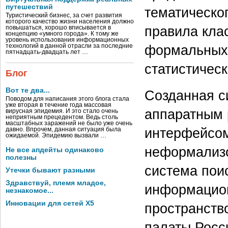
путешествий
тематическо
Туристический бизнес, за счет развития
которого качество жизни населения должно
правила кла
повышаться, хорошо вписывается в
концепцию «умного города». К тому же
уровень использования информационных
формальных 
технологий в данной отрасли за последние
пятнадцать-двадцать лет …
статистичес
Блог
Вот те два...
Созданная с
Поводом для написания этого блога стала
уже вторая в течение года массовая
аппаратным 
вирусная эпидемия. И это стало очень
неприятным прецедентом. Ведь столь
масштабных заражений не было уже очень
интерфейсом
давно. Впрочем, данная ситуация была
ожидаемой. Эпидемию вызвали …
неформализо
Не все апдейты одинаково
полезны
система пои
Утечки бывают разными
Здравствуй, племя младое,
информацио
незнакомое...
Инновации для сетей X5
пространств
палаты Росс