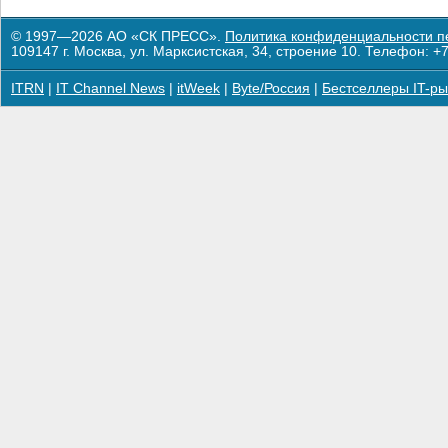
© 1997—2026 АО «СК ПРЕСС».
Политика конфиденциальности п
109147 г. Москва, ул. Марксистская, 34, строение 10. Телефон: +7
ITRN
|
IT Channel News
|
itWeek
|
Byte/Россия
|
Бестселлеры IT-ры