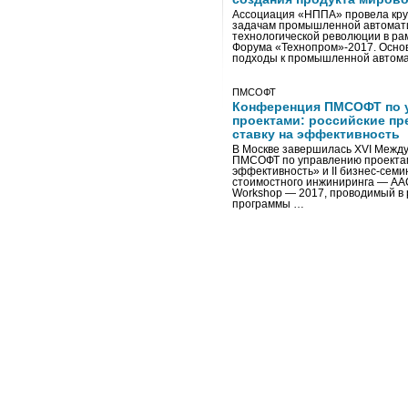
Ассоциация «НППА» провела кру
задачам промышленной автомати
технологической революции в ра
Форума «Технопром»-2017. Осно
подходы к промышленной автома
ПМСОФТ
Конференция ПМСОФТ по 
проектами: российские пр
ставку на эффективность
В Москве завершилась XVI Межд
ПМСОФТ по управлению проекта
эффективность» и II бизнес-сем
стоимостного инжиниринга — AA
Workshop — 2017, проводимый в 
программы …