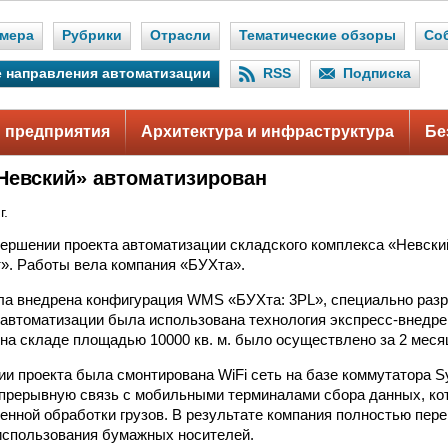
мера
Рубрики
Отрасли
Тематические обзоры
Со
 направления автоматизации
RSS
Подписка
 предприятия
Архитектура и инфраструктура
Бе
Невский» автоматизирован
г.
ершении проекта автоматизации складского комплекса «Невски
». Работы вела компания «БУХта».
а внедрена конфигурация WMS «БУХта: 3PL», специально разр
 автоматизации была использована технология экспресс-внедре
а складе площадью 10000 кв. м. было осуществлено за 2 меся
ии проекта была смонтирована WiFi сеть на базе коммутатора 
прерывную связь с мобильными терминалами сбора данных, ко
енной обработки грузов. В результате компания полностью пе
использования бумажных носителей.