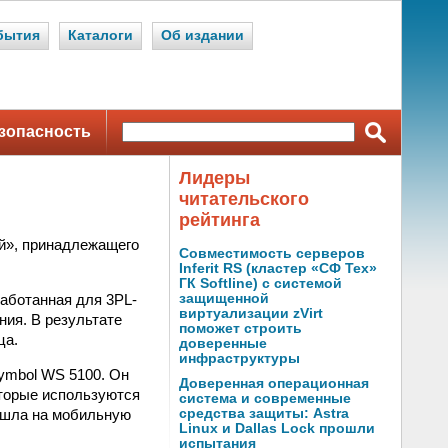
бытия
Каталоги
Об издании
зопасность
Лидеры
читательского
рейтинга
й», принадлежащего
Совместимость серверов
Inferit RS (кластер «СФ Тех»
ГК Softline) с системой
аботанная для 3PL-
защищенной
виртуализации zVirt
ния. В результате
поможет строить
ца.
доверенные
инфраструктуры
Symbol WS 5100. Он
Доверенная операционная
торые используются
система и современные
решла на мобильную
средства защиты: Astra
Linux и Dallas Lock прошли
испытания