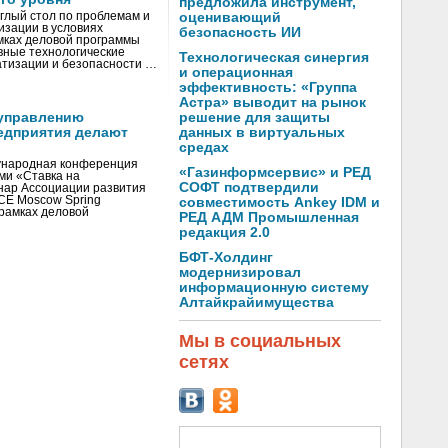
предложила инструмент,
глый стол по проблемам и
оценивающий
зации в условиях
безопасность ИИ
мках деловой программы
вные технологические
Технологическая синергия
тизации и безопасности …
и операционная
эффективность: «Группа
Астра» выводит на рынок
управлению
решение для защиты
едприятия делают
данных в виртуальных
средах
ународная конференция
«Газинформсервис» и РЕД
ми «Ставка на
СОФТ подтвердили
инар Ассоциации развития
CE Moscow Spring
совместимость Ankey IDM и
рамках деловой
РЕД АДМ Промышленная
редакция 2.0
БФТ-Холдинг
модернизировал
информационную систему
Алтайкрайимущества
Мы в социальных
сетях