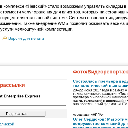
 комплексе «Невский» стало возможным управлять складом в 
 стоимости услуг хранения для клиентов, которых на сегодняшн
е осуществляется в новой системе. Система позволяет индивид
 изменений. Также внедрение WMS позволит оказывать весьма 
услуги мелкоштучной комплектации.
Версия для печати
Фото/Видеорепорта
Состоялась премьера вед
 рассылки
технологической выставк
20–22 июня 2017 года в рамках 
технологического развития «Тех
ent Enterprise Express
премьера обновленной национал
науки, технологий и инноваций 
она обрела новый формат: «НТ
Ассоциация «НППА»
Олег Сердюков: Мы хотим
содружество компаний дл
дпиской
создания продукта мирово