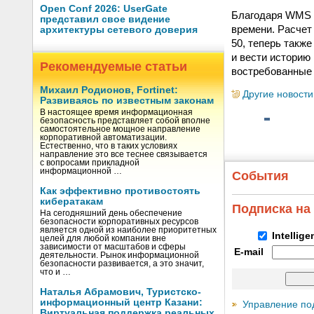
Open Conf 2026: UserGate
Благодаря WMS в
представил свое видение
времени. Расчет
архитектуры сетевого доверия
50, теперь такж
и вести историю
Рекомендуемые статьи
востребованные 
Михаил Родионов, Fortinet:
Другие новости
Развиваясь по известным законам
В настоящее время информационная
безопасность представляет собой вполне
самостоятельное мощное направление
корпоративной автоматизации.
Естественно, что в таких условиях
направление это все теснее связывается
с вопросами прикладной
информационной …
События
Как эффективно противостоять
кибератакам
Подписка на
На сегодняшний день обеспечение
безопасности корпоративных ресурсов
является одной из наиболее приоритетных
Intellig
целей для любой компании вне
зависимости от масштабов и сферы
E-mail
деятельности. Рынок информационной
безопасности развивается, а это значит,
что и …
Наталья Абрамович, Туристско-
информационный центр Казани:
Управление по
Виртуальная поддержка реальных