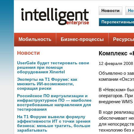
Новости
Но
Перспективные
Мобильность
Бизнес-процессы
Ресурсы
Новости
Комплекс «
UserGate будет тестировать свои
12 февраля 2008 
решения при помощи
оборудования Xinertel
Объявлено о зав
компании «Оксэт
Эксперты на Т1 Форуме: как
множить ИИ-возможности,
сокращая риски
В «Невском» был
операторов. При
Российское ПО виртуализации и
инфраструктурное ПО — наиболее
внедрение WMS н
востребованные направления для
тестирования
В ходе реализац
На Т1 Форуме вывели формулу
обеспечивает не
эффективности ИТ с точки зрения
для непосредств
бизнеса: меньше тратить, больше
технологию без 
зарабатывать