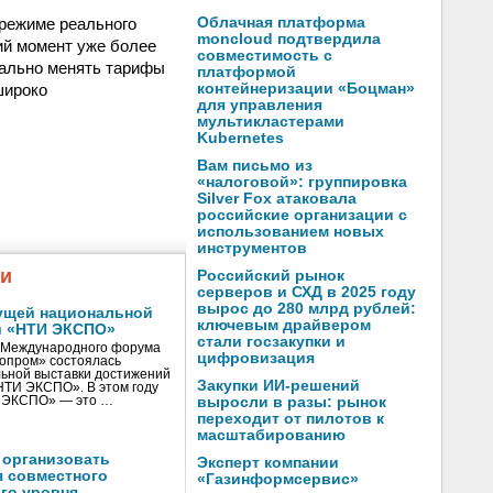
режиме реального
Облачная платформа
moncloud подтвердила
ий момент уже более
совместимость с
уально менять тарифы
платформой
широко
контейнеризации «Боцман»
для управления
мультикластерами
Kubernetes
Вам письмо из
«налоговой»: группировка
Silver Fox атаковала
российские организации с
использованием новых
инструментов
жи
Российский рынок
серверов и СХД в 2025 году
вырос до 280 млрд рублей:
ущей национальной
ключевым драйвером
и «НТИ ЭКСПО»
стали госзакупки и
V Международного форума
цифровизация
нопром» состоялась
ьной выставки достижений
Закупки ИИ-решений
«НТИ ЭКСПО». В этом году
И ЭКСПО» — это …
выросли в разы: рынок
переходит от пилотов к
масштабированию
 организовать
Эксперт компании
я совместного
«Газинформсервис»
го уровня