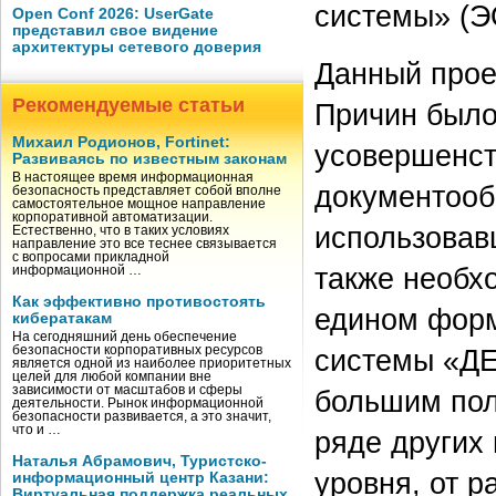
системы» (Э
Open Conf 2026: UserGate
представил свое видение
архитектуры сетевого доверия
Данный проек
Рекомендуемые статьи
Причин было
Михаил Родионов, Fortinet:
усовершенст
Развиваясь по известным законам
В настоящее время информационная
документооб
безопасность представляет собой вполне
самостоятельное мощное направление
корпоративной автоматизации.
использовав
Естественно, что в таких условиях
направление это все теснее связывается
с вопросами прикладной
также необх
информационной …
Как эффективно противостоять
едином форм
кибератакам
На сегодняшний день обеспечение
безопасности корпоративных ресурсов
системы «ДЕ
является одной из наиболее приоритетных
целей для любой компании вне
зависимости от масштабов и сферы
большим пол
деятельности. Рынок информационной
безопасности развивается, а это значит,
что и …
ряде других 
Наталья Абрамович, Туристско-
уровня, от р
информационный центр Казани:
Виртуальная поддержка реальных