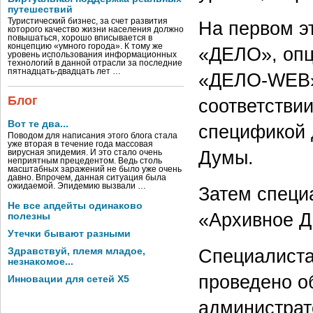
путешествий
Туристический бизнес, за счет развития
На первом э
которого качество жизни населения должно
повышаться, хорошо вписывается в
концепцию «умного города». К тому же
«ДЕЛО», опц
уровень использования информационных
технологий в данной отрасли за последние
пятнадцать-двадцать лет …
«ДЕЛО-WEB»,
Блог
соответствии
Вот те два...
спецификой 
Поводом для написания этого блога стала
уже вторая в течение года массовая
Думы.
вирусная эпидемия. И это стало очень
неприятным прецедентом. Ведь столь
масштабных заражений не было уже очень
давно. Впрочем, данная ситуация была
ожидаемой. Эпидемию вызвали …
Затем специ
Не все апдейты одинаково
«Архивное 
полезны
Утечки бывают разными
Специалиста
Здравствуй, племя младое,
незнакомое...
проведено о
Инновации для сетей X5
администрат