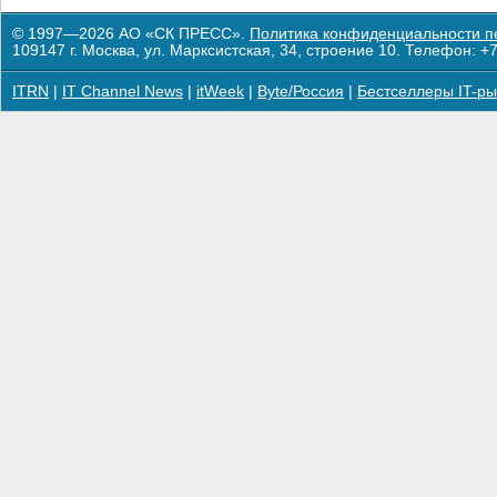
© 1997—2026 АО «СК ПРЕСС».
Политика конфиденциальности п
109147 г. Москва, ул. Марксистская, 34, строение 10. Телефон: +7
ITRN
|
IT Channel News
|
itWeek
|
Byte/Россия
|
Бестселлеры IT-ры