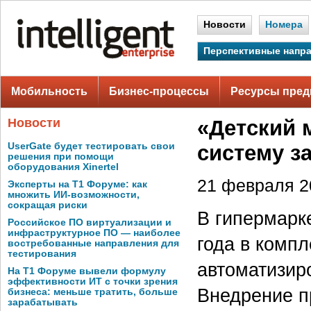
Новости
Номера
Перспективные напр
Мобильность
Бизнес-процессы
Ресурсы пред
Новости
«Детский 
UserGate будет тестировать свои
систему з
решения при помощи
оборудования Xinertel
21 февраля 20
Эксперты на Т1 Форуме: как
множить ИИ-возможности,
сокращая риски
В гипермарке
Российское ПО виртуализации и
инфраструктурное ПО — наиболее
года в комп
востребованные направления для
тестирования
автоматизир
На Т1 Форуме вывели формулу
эффективности ИТ с точки зрения
Внедрение п
бизнеса: меньше тратить, больше
зарабатывать