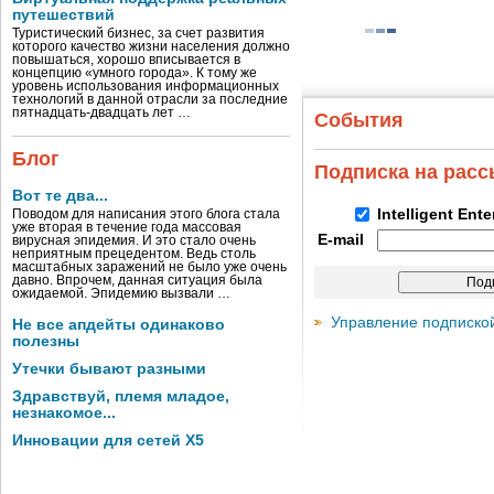
путешествий
Туристический бизнес, за счет развития
которого качество жизни населения должно
повышаться, хорошо вписывается в
концепцию «умного города». К тому же
уровень использования информационных
технологий в данной отрасли за последние
пятнадцать-двадцать лет …
События
Блог
Подписка на рас
Вот те два...
Intelligent Ent
Поводом для написания этого блога стала
уже вторая в течение года массовая
E-mail
вирусная эпидемия. И это стало очень
неприятным прецедентом. Ведь столь
масштабных заражений не было уже очень
давно. Впрочем, данная ситуация была
ожидаемой. Эпидемию вызвали …
Управление подписко
Не все апдейты одинаково
полезны
Утечки бывают разными
Здравствуй, племя младое,
незнакомое...
Инновации для сетей X5