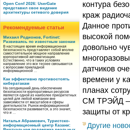
контура без
Open Conf 2026: UserGate
представил свое видение
архитектуры сетевого доверия
краж радиоч
Данное прот
Рекомендуемые статьи
высокой пом
Михаил Родионов, Fortinet:
Развиваясь по известным законам
довольно чу
В настоящее время информационная
безопасность представляет собой вполне
самостоятельное мощное направление
многоразовы
корпоративной автоматизации.
Естественно, что в таких условиях
направление это все теснее связывается
датчиков оч
с вопросами прикладной
информационной …
времени у к
Как эффективно противостоять
кибератакам
планах сотр
На сегодняшний день обеспечение
безопасности корпоративных ресурсов
является одной из наиболее приоритетных
СМ ТРЭЙД – 
целей для любой компании вне
зависимости от масштабов и сферы
деятельности. Рынок информационной
защиты от кр
безопасности развивается, а это значит,
что и …
Наталья Абрамович, Туристско-
Другие ново
информационный центр Казани:
Виртуальная поддержка реальных