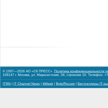
© 1997—2026 АО «СК ПРЕСС».
Политика конфиденциальности п
109147 г. Москва, ул. Марксистская, 34, строение 10. Телефон: +7
ITRN
|
IT Channel News
|
itWeek
|
Byte/Россия
|
Бестселлеры IT-ры