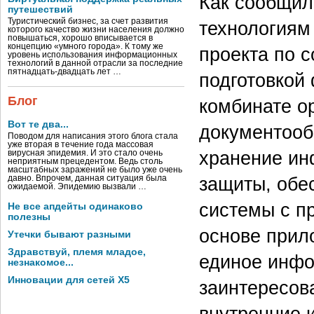
Как сообщил
путешествий
Туристический бизнес, за счет развития
технологиям
которого качество жизни населения должно
повышаться, хорошо вписывается в
концепцию «умного города». К тому же
проекта по 
уровень использования информационных
технологий в данной отрасли за последние
пятнадцать-двадцать лет …
подготовкой
Блог
комбинате о
Вот те два...
документооб
Поводом для написания этого блога стала
уже вторая в течение года массовая
хранение ин
вирусная эпидемия. И это стало очень
неприятным прецедентом. Ведь столь
масштабных заражений не было уже очень
защиты, обе
давно. Впрочем, данная ситуация была
ожидаемой. Эпидемию вызвали …
системы с п
Не все апдейты одинаково
полезны
основе прило
Утечки бывают разными
Здравствуй, племя младое,
единое инфо
незнакомое...
Инновации для сетей X5
заинтересов
внутренние 