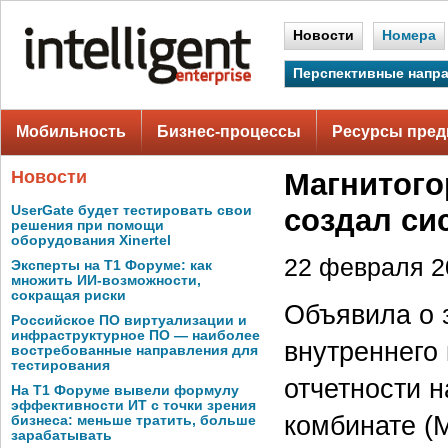
Новости
Номера
Перспективные напр
Мобильность
Бизнес-процессы
Ресурсы пред
Новости
Магнитого
UserGate будет тестировать свои
создал си
решения при помощи
оборудования Xinertel
22 февраля 20
Эксперты на Т1 Форуме: как
множить ИИ-возможности,
сокращая риски
Объявила о 
Российское ПО виртуализации и
инфраструктурное ПО — наиболее
внутреннего
востребованные направления для
тестирования
отчетности 
На Т1 Форуме вывели формулу
эффективности ИТ с точки зрения
комбинате (
бизнеса: меньше тратить, больше
зарабатывать