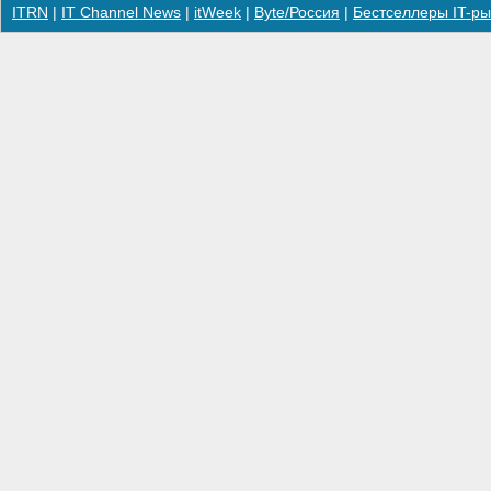
ITRN
|
IT Channel News
|
itWeek
|
Byte/Россия
|
Бестселлеры IT-ры