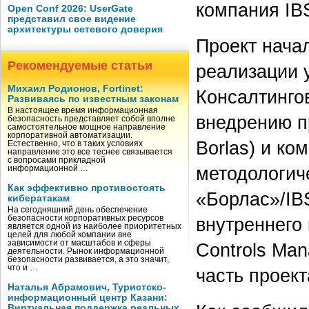
компания IBS
Open Conf 2026: UserGate
представил свое видение
архитектуры сетевого доверия
Проект начал
Рекомендуемые статьи
реализации 
Михаил Родионов, Fortinet:
Консалтинго
Развиваясь по известным законам
В настоящее время информационная
внедрению п
безопасность представляет собой вполне
самостоятельное мощное направление
корпоративной автоматизации.
Borlas) и к
Естественно, что в таких условиях
направление это все теснее связывается
с вопросами прикладной
методологич
информационной …
Как эффективно противостоять
«Борлас»/IB
кибератакам
На сегодняшний день обеспечение
безопасности корпоративных ресурсов
внутреннего 
является одной из наиболее приоритетных
целей для любой компании вне
зависимости от масштабов и сферы
Controls Man
деятельности. Рынок информационной
безопасности развивается, а это значит,
что и …
часть проект
Наталья Абрамович, Туристско-
информационный центр Казани:
Виртуальная поддержка реальных