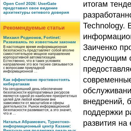
итогам тенд
Open Conf 2026: UserGate
представил свое видение
архитектуры сетевого доверия
разработанн
Technology.
Рекомендуемые статьи
информацион
Михаил Родионов, Fortinet:
Развиваясь по известным законам
Заиченко пр
В настоящее время информационная
безопасность представляет собой вполне
самостоятельное мощное направление
следующим 
корпоративной автоматизации.
Естественно, что в таких условиях
направление это все теснее связывается
предоставля
с вопросами прикладной
информационной …
современные
Как эффективно противостоять
кибератакам
обслуживани
На сегодняшний день обеспечение
безопасности корпоративных ресурсов
является одной из наиболее приоритетных
внедрений, 
целей для любой компании вне
зависимости от масштабов и сферы
деятельности. Рынок информационной
поддержки р
безопасности развивается, а это значит,
что и …
развития на
Наталья Абрамович, Туристско-
информационный центр Казани:
Виртуальная поддержка реальных