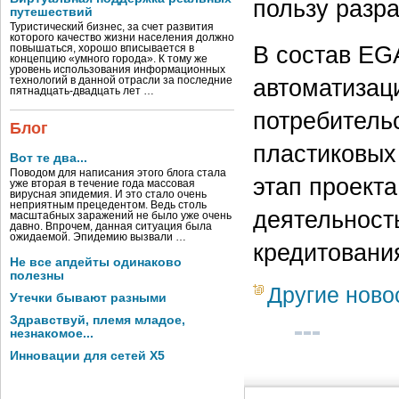
пользу разр
путешествий
Туристический бизнес, за счет развития
которого качество жизни населения должно
В состав EG
повышаться, хорошо вписывается в
концепцию «умного города». К тому же
уровень использования информационных
автоматизац
технологий в данной отрасли за последние
пятнадцать-двадцать лет …
потребительс
Блог
пластиковых
Вот те два...
Поводом для написания этого блога стала
этап проект
уже вторая в течение года массовая
вирусная эпидемия. И это стало очень
неприятным прецедентом. Ведь столь
деятельность
масштабных заражений не было уже очень
давно. Впрочем, данная ситуация была
ожидаемой. Эпидемию вызвали …
кредитовани
Не все апдейты одинаково
полезны
Другие ново
Утечки бывают разными
Здравствуй, племя младое,
незнакомое...
Инновации для сетей X5