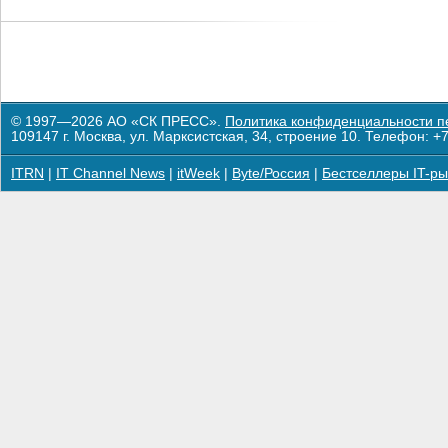
© 1997—2026 АО «СК ПРЕСС».
Политика конфиденциальности п
109147 г. Москва, ул. Марксистская, 34, строение 10. Телефон: +7
ITRN
|
IT Channel News
|
itWeek
|
Byte/Россия
|
Бестселлеры IT-ры