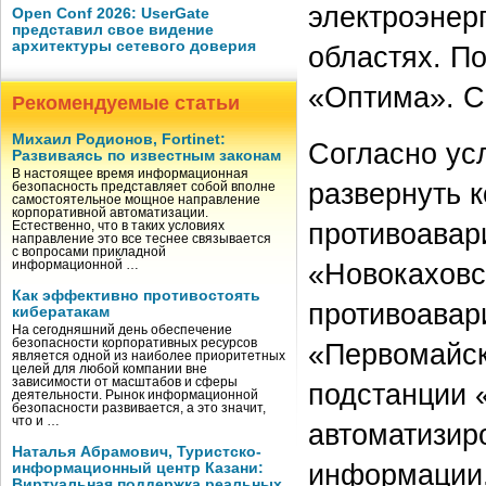
электроэнер
Open Conf 2026: UserGate
представил свое видение
архитектуры сетевого доверия
областях. П
«Оптима». Ср
Рекомендуемые статьи
Михаил Родионов, Fortinet:
Согласно ус
Развиваясь по известным законам
В настоящее время информационная
развернуть 
безопасность представляет собой вполне
самостоятельное мощное направление
корпоративной автоматизации.
противоавар
Естественно, что в таких условиях
направление это все теснее связывается
с вопросами прикладной
«Новокаховс
информационной …
Как эффективно противостоять
противоавар
кибератакам
На сегодняшний день обеспечение
безопасности корпоративных ресурсов
«Первомайск
является одной из наиболее приоритетных
целей для любой компании вне
зависимости от масштабов и сферы
подстанции 
деятельности. Рынок информационной
безопасности развивается, а это значит,
что и …
автоматизир
Наталья Абрамович, Туристско-
информации.
информационный центр Казани:
Виртуальная поддержка реальных