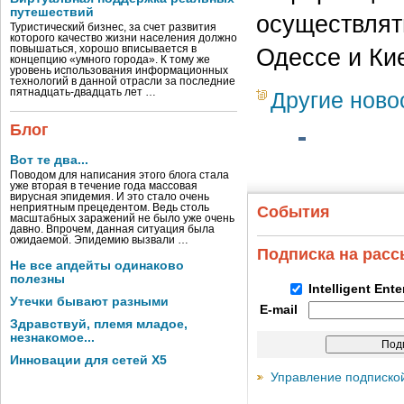
путешествий
осуществлять
Туристический бизнес, за счет развития
которого качество жизни населения должно
повышаться, хорошо вписывается в
Одессе и Ки
концепцию «умного города». К тому же
уровень использования информационных
технологий в данной отрасли за последние
пятнадцать-двадцать лет …
Другие ново
Блог
Вот те два...
Поводом для написания этого блога стала
уже вторая в течение года массовая
вирусная эпидемия. И это стало очень
неприятным прецедентом. Ведь столь
События
масштабных заражений не было уже очень
давно. Впрочем, данная ситуация была
ожидаемой. Эпидемию вызвали …
Подписка на рас
Не все апдейты одинаково
полезны
Intelligent Ent
Утечки бывают разными
E-mail
Здравствуй, племя младое,
незнакомое...
Инновации для сетей X5
Управление подписко