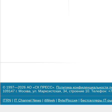
© 1997—2026 АО «СК ПРЕСС».
Политика конфиденциальности п
109147 г. Москва, ул. Марксистская, 34, строение 10. Телефон: +7
ITRN
|
IT Channel News
|
itWeek
|
Byte/Россия
|
Бестселлеры IT-ры