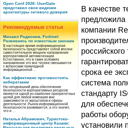
Open Conf 2026: UserGate
В качестве 
представил свое видение
архитектуры сетевого доверия
предложила 
Рекомендуемые статьи
компании Rei
Михаил Родионов, Fortinet:
производите
Развиваясь по известным законам
В настоящее время информационная
российского
безопасность представляет собой вполне
самостоятельное мощное направление
корпоративной автоматизации.
гарантирова
Естественно, что в таких условиях
направление это все теснее связывается
с вопросами прикладной
срока ее эк
информационной …
Как эффективно противостоять
система пол
кибератакам
На сегодняшний день обеспечение
безопасности корпоративных ресурсов
стандарту IS
является одной из наиболее приоритетных
целей для любой компании вне
зависимости от масштабов и сферы
для обеспеч
деятельности. Рынок информационной
безопасности развивается, а это значит,
что и …
работы обор
Наталья Абрамович, Туристско-
установили 
информационный центр Казани:
Виртуальная поддержка реальных