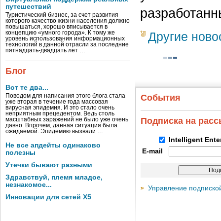
путешествий
разработанны
Туристический бизнес, за счет развития
которого качество жизни населения должно
повышаться, хорошо вписывается в
концепцию «умного города». К тому же
Другие ново
уровень использования информационных
технологий в данной отрасли за последние
пятнадцать-двадцать лет …
Блог
Вот те два...
Поводом для написания этого блога стала
События
уже вторая в течение года массовая
вирусная эпидемия. И это стало очень
неприятным прецедентом. Ведь столь
Подписка на рас
масштабных заражений не было уже очень
давно. Впрочем, данная ситуация была
ожидаемой. Эпидемию вызвали …
Intelligent Ent
Не все апдейты одинаково
E-mail
полезны
Утечки бывают разными
Здравствуй, племя младое,
незнакомое...
Управление подписко
Инновации для сетей X5