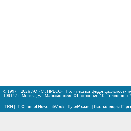
© 1997—2026 АО «СК ПРЕСС».
Политика конфиденциальности п
109147 г. Москва, ул. Марксистская, 34, строение 10. Телефон: +7
ITRN
|
IT Channel News
|
itWeek
|
Byte/Россия
|
Бестселлеры IT-ры