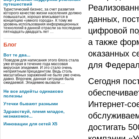
путешествий
Реализованн
Туристический бизнес, за счет развития
которого качество жизни населения должно
данных, пос
повышаться, хорошо вписывается в
концепцию «умного города». К тому же
уровень использования информационных
цифровой по
технологий в данной отрасли за последние
пятнадцать-двадцать лет …
а также фор
Блог
оказанных се
Вот те два...
Поводом для написания этого блога стала
для Федераль
уже вторая в течение года массовая
вирусная эпидемия. И это стало очень
неприятным прецедентом. Ведь столь
масштабных заражений не было уже очень
Сегодня пос
давно. Впрочем, данная ситуация была
ожидаемой. Эпидемию вызвали …
обеспечивае
Не все апдейты одинаково
полезны
Интернет-сое
Утечки бывают разными
Здравствуй, племя младое,
обслуживаем
незнакомое...
Инновации для сетей X5
достигать 50
компании «У