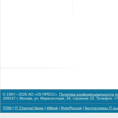
© 1997—2026 АО «СК ПРЕСС».
Политика конфиденциальности п
109147 г. Москва, ул. Марксистская, 34, строение 10. Телефон: +7
ITRN
|
IT Channel News
|
itWeek
|
Byte/Россия
|
Бестселлеры IT-ры