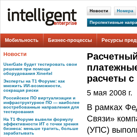
Новости
Номера
Перспективные напр
Мобильность
Бизнес-процессы
Ресурсы пред
Новости
Расчетный
UserGate будет тестировать свои
платежные
решения при помощи
оборудования Xinertel
расчеты с
Эксперты на Т1 Форуме: как
множить ИИ-возможности,
сокращая риски
5 мая 2008 г.
Российское ПО виртуализации и
инфраструктурное ПО — наиболее
В рамках Фе
востребованные направления для
тестирования
Связи» комп
На Т1 Форуме вывели формулу
эффективности ИТ с точки зрения
(УПС) выпол
бизнеса: меньше тратить, больше
зарабатывать