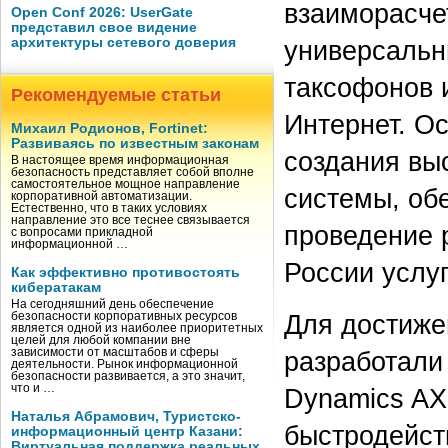
взаиморасче
Open Conf 2026: UserGate
представил свое видение
архитектуры сетевого доверия
универсальн
таксофонов и
Рекомендуемые статьи
Интернет. О
Михаил Родионов, Fortinet:
Развиваясь по известным законам
создания вы
В настоящее время информационная
безопасность представляет собой вполне
самостоятельное мощное направление
системы, об
корпоративной автоматизации.
Естественно, что в таких условиях
направление это все теснее связывается
проведение 
с вопросами прикладной
информационной …
России услуг
Как эффективно противостоять
кибератакам
На сегодняшний день обеспечение
Для достиже
безопасности корпоративных ресурсов
является одной из наиболее приоритетных
целей для любой компании вне
зависимости от масштабов и сферы
разработали
деятельности. Рынок информационной
безопасности развивается, а это значит,
что и …
Dynamics AХ
Наталья Абрамович, Туристско-
быстродейст
информационный центр Казани:
Виртуальная поддержка реальных