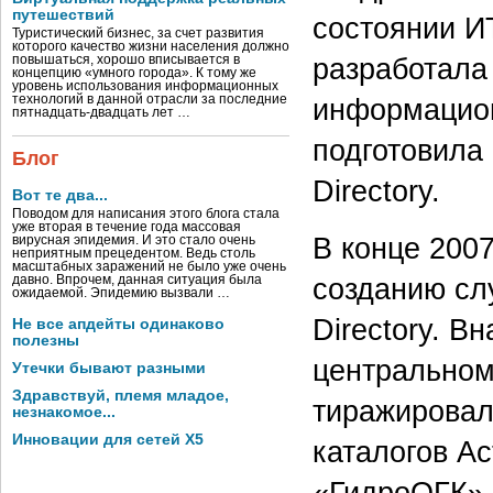
путешествий
состоянии И
Туристический бизнес, за счет развития
которого качество жизни населения должно
разработала
повышаться, хорошо вписывается в
концепцию «умного города». К тому же
уровень использования информационных
технологий в данной отрасли за последние
информацион
пятнадцать-двадцать лет …
подготовила 
Блог
Directory.
Вот те два...
Поводом для написания этого блога стала
уже вторая в течение года массовая
В конце 200
вирусная эпидемия. И это стало очень
неприятным прецедентом. Ведь столь
масштабных заражений не было уже очень
созданию слу
давно. Впрочем, данная ситуация была
ожидаемой. Эпидемию вызвали …
Directory. В
Не все апдейты одинаково
полезны
центральном
Утечки бывают разными
Здравствуй, племя младое,
тиражировал
незнакомое...
Инновации для сетей X5
каталогов Ac
«ГидроОГК» 