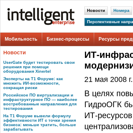
Новости
Номера
Перспективные напр
Мобильность
Бизнес-процессы
Ресурсы пред
Новости
ИТ-инфрас
UserGate будет тестировать свои
модерниз
решения при помощи
оборудования Xinertel
21 мая 2008 г.
Эксперты на Т1 Форуме: как
множить ИИ-возможности,
сокращая риски
В целях пов
Российское ПО виртуализации и
инфраструктурное ПО — наиболее
ГидроОГК бы
востребованные направления для
тестирования
ИТ-ресурсов
На Т1 Форуме вывели формулу
эффективности ИТ с точки зрения
централизов
бизнеса: меньше тратить, больше
зарабатывать