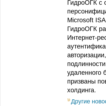
ГидроОГК с 
персонифици
Microsoft IS
ГидроОГК ра
Интернет-ре
аутентифика
авторизации
подлинности
удаленного 
призваны по
холдинга.
Другие ново