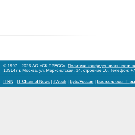
© 1997—2026 АО «СК ПРЕСС».
Политика конфиденциальности п
109147 г. Москва, ул. Марксистская, 34, строение 10. Телефон: +7
ITRN
|
IT Channel News
|
itWeek
|
Byte/Россия
|
Бестселлеры IT-ры