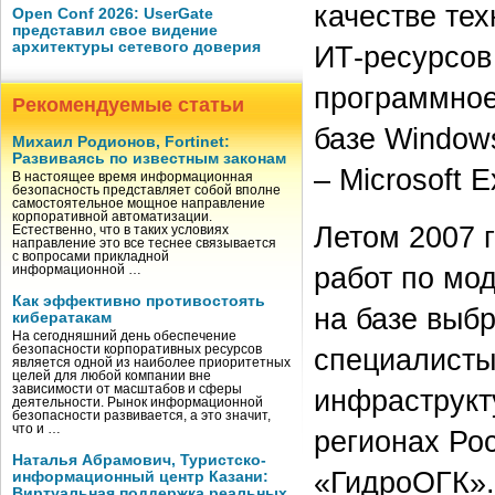
качестве те
Open Conf 2026: UserGate
представил свое видение
архитектуры сетевого доверия
ИТ-ресурсов
программное 
Рекомендуемые статьи
базе Windows
Михаил Родионов, Fortinet:
Развиваясь по известным законам
– Microsoft 
В настоящее время информационная
безопасность представляет собой вполне
самостоятельное мощное направление
корпоративной автоматизации.
Летом 2007 
Естественно, что в таких условиях
направление это все теснее связывается
с вопросами прикладной
работ по мо
информационной …
Как эффективно противостоять
на базе выб
кибератакам
На сегодняшний день обеспечение
безопасности корпоративных ресурсов
специалисты
является одной из наиболее приоритетных
целей для любой компании вне
зависимости от масштабов и сферы
инфраструкт
деятельности. Рынок информационной
безопасности развивается, а это значит,
что и …
регионах Ро
Наталья Абрамович, Туристско-
«ГидроОГК».
информационный центр Казани:
Виртуальная поддержка реальных