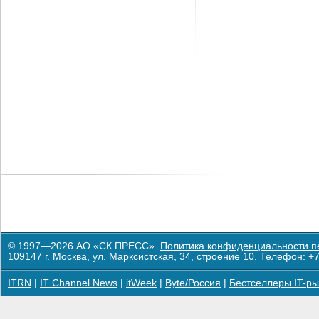
© 1997—2026 АО «СК ПРЕСС».
Политика конфиденциальности п
109147 г. Москва, ул. Марксистская, 34, строение 10. Телефон: +7
ITRN
|
IT Channel News
|
itWeek
|
Byte/Россия
|
Бестселлеры IT-ры