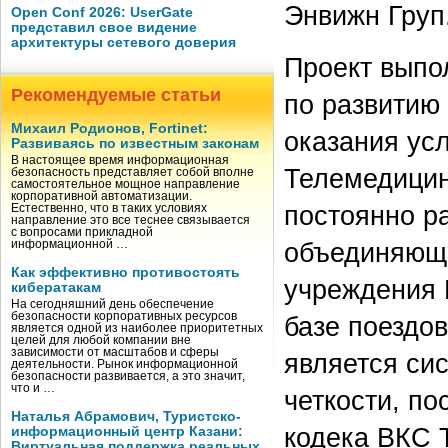
Энвижн Груп
Open Conf 2026: UserGate
представил свое видение
архитектуры сетевого доверия
Проект выпо
Рекомендуемые статьи
по развитию
Михаил Родионов, Fortinet:
оказания ус
Развиваясь по известным законам
В настоящее время информационная
Телемедицин
безопасность представляет собой вполне
самостоятельное мощное направление
корпоративной автоматизации.
постоянно р
Естественно, что в таких условиях
направление это все теснее связывается
с вопросами прикладной
объединяюще
информационной …
Как эффективно противостоять
учреждения 
кибератакам
На сегодняшний день обеспечение
безопасности корпоративных ресурсов
базе поездо
является одной из наиболее приоритетных
целей для любой компании вне
зависимости от масштабов и сферы
является си
деятельности. Рынок информационной
безопасности развивается, а это значит,
что и …
четкости, п
Наталья Абрамович, Туристско-
кодека ВКС
информационный центр Казани:
Виртуальная поддержка реальных