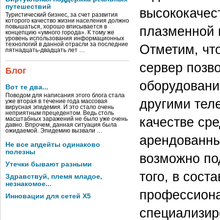
путешествий
высококачес
Туристический бизнес, за счет развития
которого качество жизни населения должно
повышаться, хорошо вписывается в
плазменной 
концепцию «умного города». К тому же
уровень использования информационных
технологий в данной отрасли за последние
Отметим, чт
пятнадцать-двадцать лет …
сервер позв
Блог
оборудовани
Вот те два...
Поводом для написания этого блога стала
другими тел
уже вторая в течение года массовая
вирусная эпидемия. И это стало очень
неприятным прецедентом. Ведь столь
качестве ср
масштабных заражений не было уже очень
давно. Впрочем, данная ситуация была
ожидаемой. Эпидемию вызвали …
арендованны
Не все апдейты одинаково
полезны
возможно по
Утечки бывают разными
того, в сос
Здравствуй, племя младое,
незнакомое...
профессиона
Инновации для сетей X5
специализир