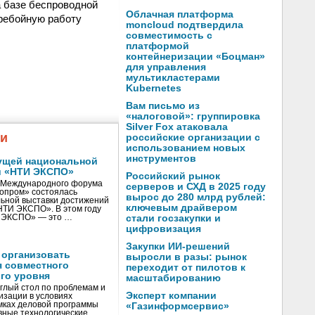
а базе беспроводной
Облачная платформа
еребойную работу
moncloud подтвердила
совместимость с
платформой
контейнеризации «Боцман»
для управления
мультикластерами
Kubernetes
Вам письмо из
«налоговой»: группировка
Silver Fox атаковала
жи
российские организации с
использованием новых
инструментов
ущей национальной
и «НТИ ЭКСПО»
Российский рынок
V Международного форума
серверов и СХД в 2025 году
нопром» состоялась
вырос до 280 млрд рублей:
ьной выставки достижений
ключевым драйвером
«НТИ ЭКСПО». В этом году
И ЭКСПО» — это …
стали госзакупки и
цифровизация
Закупки ИИ-решений
 организовать
выросли в разы: рынок
я совместного
переходит от пилотов к
го уровня
масштабированию
глый стол по проблемам и
Эксперт компании
зации в условиях
мках деловой программы
«Газинформсервис»
вные технологические