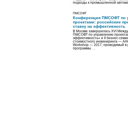
подходы к промышленной автома
ПМСОФТ
Конференция ПМСОФТ по 
проектами: российские пр
ставку на эффективность
В Москве завершилась XVI Межд
ПМСОФТ по управлению проекта
эффективность» и II бизнес-сем
стоимостного инжиниринга — AA
Workshop — 2017, проводимый в 
программы …