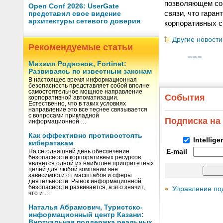
позволяющем со 
Open Conf 2026: UserGate
связи, что гара
представил свое видение
архитектуры сетевого доверия
корпоративных с
Другие новости
Рекомендуемые статьи
Михаил Родионов, Fortinet:
Развиваясь по известным законам
В настоящее время информационная
безопасность представляет собой вполне
самостоятельное мощное направление
События
корпоративной автоматизации.
Естественно, что в таких условиях
направление это все теснее связывается
с вопросами прикладной
Подписка на
информационной …
Как эффективно противостоять
Intellig
кибератакам
E-mail
На сегодняшний день обеспечение
безопасности корпоративных ресурсов
является одной из наиболее приоритетных
целей для любой компании вне
зависимости от масштабов и сферы
деятельности. Рынок информационной
безопасности развивается, а это значит,
Управление по
что и …
Наталья Абрамович, Туристско-
информационный центр Казани:
Виртуальная поддержка реальных