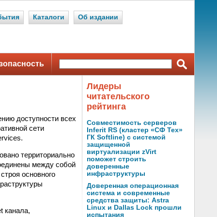
бытия
Каталоги
Об издании
зопасность
Лидеры
читательского
рейтинга
ению доступности всех
Совместимость серверов
ативной сети
Inferit RS (кластер «СФ Тех»
rvices.
ГК Softline) с системой
защищенной
виртуализации zVirt
ровано территориально
поможет строить
соединены между собой
доверенные
строя основного
инфраструктуры
фраструктуры
Доверенная операционная
система и современные
средства защиты: Astra
Linux и Dallas Lock прошли
t канала,
испытания