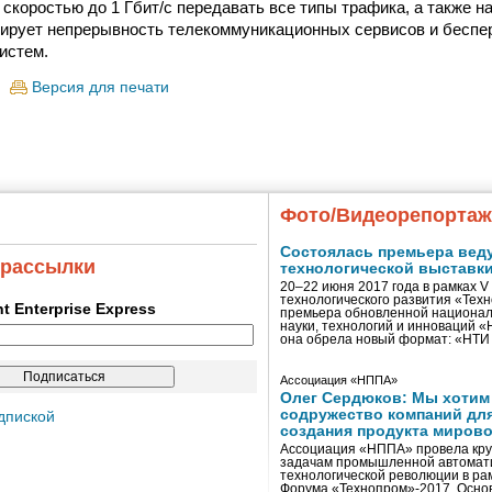
скоростью до 1 Гбит/с передавать все типы трафика, а также н
нтирует непрерывность телекоммуникационных сервисов и бесп
истем.
Версия для печати
Фото/Видеорепорта
Состоялась премьера вед
 рассылки
технологической выставк
20–22 июня 2017 года в рамках 
технологического развития «Тех
ent Enterprise Express
премьера обновленной национал
науки, технологий и инноваций 
она обрела новый формат: «НТ
Ассоциация «НППА»
Олег Сердюков: Мы хотим
содружество компаний дл
дпиской
создания продукта мирово
Ассоциация «НППА» провела кру
задачам промышленной автомати
технологической революции в ра
Форума «Технопром»-2017. Осно