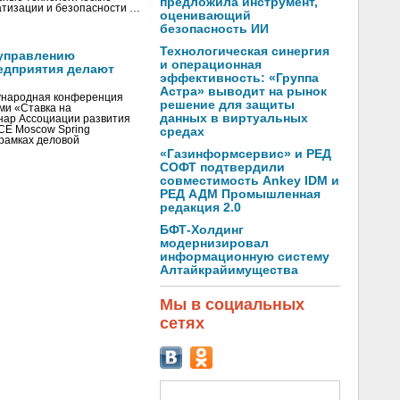
предложила инструмент,
тизации и безопасности …
оценивающий
безопасность ИИ
Технологическая синергия
управлению
и операционная
едприятия делают
эффективность: «Группа
Астра» выводит на рынок
ународная конференция
решение для защиты
ми «Ставка на
данных в виртуальных
инар Ассоциации развития
CE Moscow Spring
средах
рамках деловой
«Газинформсервис» и РЕД
СОФТ подтвердили
совместимость Ankey IDM и
РЕД АДМ Промышленная
редакция 2.0
БФТ-Холдинг
модернизировал
информационную систему
Алтайкрайимущества
Мы в социальных
сетях