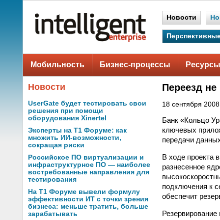
Новости
Но
Перспективные
Мобильность
Бизнес-процессы
Ресурсы
Новости
Переезд не
UserGate будет тестировать свои
18 сентября 2008 
решения при помощи
оборудования Xinertel
Банк «Кольцо Ур
ключевых прилож
Эксперты на Т1 Форуме: как
множить ИИ-возможности,
передачи данных
сокращая риски
В ходе проекта 
Российское ПО виртуализации и
инфраструктурное ПО — наиболее
разнесенное ядр
востребованные направления для
высокоскоростны
тестирования
подключения к с
На Т1 Форуме вывели формулу
обеспечит резер
эффективности ИТ с точки зрения
бизнеса: меньше тратить, больше
Резервирование 
зарабатывать