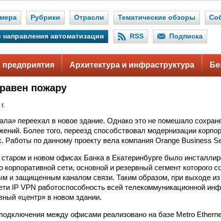
мера
Рубрики
Отрасли
Тематические обзоры
Со
 направления автоматизации
RSS
Подписка
 предприятия
Архитектура и инфраструктура
Бе
 равен пожару
г.
ала» переехал в новое здание. Однако это не помешало сохран
ений. Более того, переезд способствовал модернизации корпор
. Работы по данному проекту вела компания Orange Business Se
в старом и новом офисах Банка в Екатеринбурге было инсталли
о корпоративной сети, основной и резервный сегмент которого 
м и защищенным каналом связи. Таким образом, при выходе из 
ети IP VPN работоспособность всей телекоммуникационной ин
вный «центр» в новом здании.
подключения между офисами реализовано на базе Metro Etherne