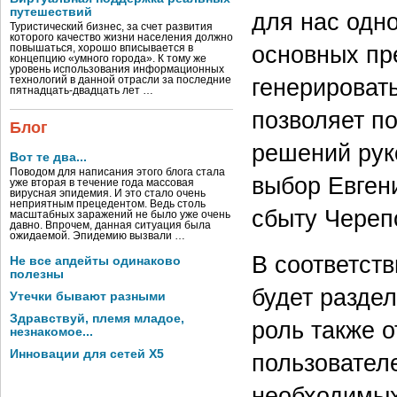
путешествий
для нас одн
Туристический бизнес, за счет развития
которого качество жизни населения должно
основных пр
повышаться, хорошо вписывается в
концепцию «умного города». К тому же
уровень использования информационных
генерировать
технологий в данной отрасли за последние
пятнадцать-двадцать лет …
позволяет п
Блог
решений рук
Вот те два...
Поводом для написания этого блога стала
выбор Евген
уже вторая в течение года массовая
вирусная эпидемия. И это стало очень
неприятным прецедентом. Ведь столь
сбыту Череп
масштабных заражений не было уже очень
давно. Впрочем, данная ситуация была
ожидаемой. Эпидемию вызвали …
В соответст
Не все апдейты одинаково
полезны
будет раздел
Утечки бывают разными
Здравствуй, племя младое,
роль также 
незнакомое...
Инновации для сетей X5
пользовател
необходимых