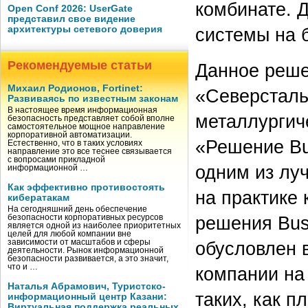
комбинате. 
Open Conf 2026: UserGate
представил свое видение
архитектуры сетевого доверия
системы на б
Рекомендуемые статьи
Данное реше
Михаил Родионов, Fortinet:
«Северсталь
Развиваясь по известным законам
В настоящее время информационная
металлургич
безопасность представляет собой вполне
самостоятельное мощное направление
корпоративной автоматизации.
«Решение Bus
Естественно, что в таких условиях
направление это все теснее связывается
с вопросами прикладной
одним из луч
информационной …
Как эффективно противостоять
на практике
кибератакам
На сегодняшний день обеспечение
решения Bus
безопасности корпоративных ресурсов
является одной из наиболее приоритетных
целей для любой компании вне
зависимости от масштабов и сферы
обусловлен 
деятельности. Рынок информационной
безопасности развивается, а это значит,
что и …
компании на
Наталья Абрамович, Туристско-
таких, как 
информационный центр Казани:
Виртуальная поддержка реальных