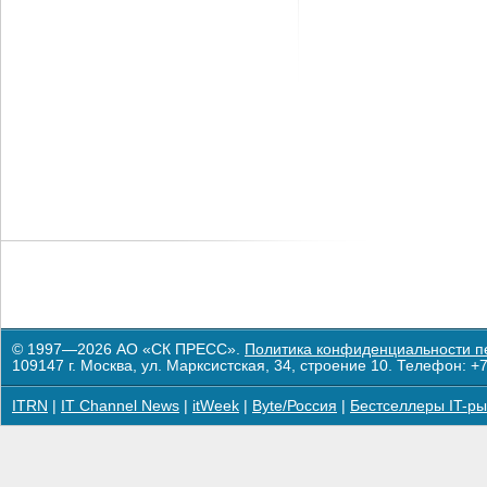
© 1997—2026 АО «СК ПРЕСС».
Политика конфиденциальности п
109147 г. Москва, ул. Марксистская, 34, строение 10. Телефон: +7
ITRN
|
IT Channel News
|
itWeek
|
Byte/Россия
|
Бестселлеры IT-ры