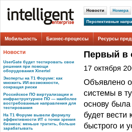
Новости
Номера
Перспективные напр
Мобильность
Бизнес-процессы
Ресурсы пред
Новости
Первый в 
UserGate будет тестировать свои
решения при помощи
17 октября 200
оборудования Xinertel
Эксперты на Т1 Форуме: как
Объявлено о
множить ИИ-возможности,
сокращая риски
системы в т
Российское ПО виртуализации и
инфраструктурное ПО — наиболее
основу была
востребованные направления для
тестирования
будет вести
На Т1 Форуме вывели формулу
эффективности ИТ с точки зрения
быстрого и 
бизнеса: меньше тратить, больше
зарабатывать