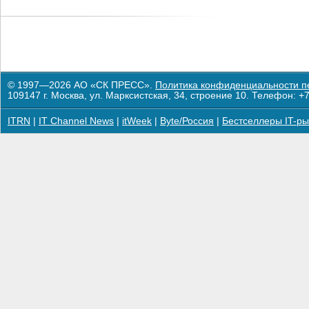
© 1997—2026 АО «СК ПРЕСС».
Политика конфиденциальности п
109147 г. Москва, ул. Марксистская, 34, строение 10. Телефон: +7
ITRN
|
IT Channel News
|
itWeek
|
Byte/Россия
|
Бестселлеры IT-ры