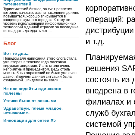
путешествий
корпоративн
Туристический бизнес, за счет развития
которого качество жизни населения должно
повышаться, хорошо вписывается в
операций: ра
концепцию «умного города». К тому же
уровень использования информационных
технологий в данной отрасли за последние
дистрибуции
пятнадцать-двадцать лет …
и т.д.
Блог
Вот те два...
Планируемая
Поводом для написания этого блога стала
уже вторая в течение года массовая
решения SAP
вирусная эпидемия. И это стало очень
неприятным прецедентом. Ведь столь
масштабных заражений не было уже очень
давно. Впрочем, данная ситуация была
состоять из
ожидаемой. Эпидемию вызвали …
внедрена в 
Не все апдейты одинаково
полезны
филиалах и о
Утечки бывают разными
Здравствуй, племя младое,
служб бухгал
незнакомое...
Инновации для сетей X5
системой уп