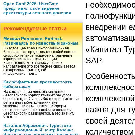
необходимос
Open Conf 2026: UserGate
представил свое видение
архитектуры сетевого доверия
полнофункци
внедрении е
Рекомендуемые статьи
автоматизац
Михаил Родионов, Fortinet:
Развиваясь по известным законам
«Капитал Ту
В настоящее время информационная
безопасность представляет собой вполне
самостоятельное мощное направление
SAP.
корпоративной автоматизации.
Естественно, что в таких условиях
направление это все теснее связывается
с вопросами прикладной
Особенность
информационной …
Как эффективно противостоять
комплекснос
кибератакам
На сегодняшний день обеспечение
безопасности корпоративных ресурсов
комплексной
является одной из наиболее приоритетных
целей для любой компании вне
зависимости от масштабов и сферы
важна для ту
деятельности. Рынок информационной
безопасности развивается, а это значит,
что и …
своей деяте
Наталья Абрамович, Туристско-
количеством
информационный центр Казани:
Виртуальная поддержка реальных