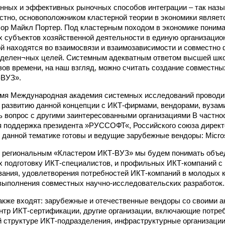
нных и эффективных рыночных способов интеграции – так наз
естно, основоположником кластерной теории в экономики являет
ор Майкл Портер. Под кластерным походом в экономике поним
 субъектов хозяйственной деятельности в единую организацио
й находятся во взаимосвязи и взаимозависимости и совместно
еделен¬ных целей. Системным адекватным ответом высшей шк
зов времени, на наш взгляд, можно считать создание совместн
-ВУЗ».
мя Международная академия системных исследований проводит
развитию данной концепции с ИКТ-фирмами, вендорами, вузам
ь вопрос с другими заинтересованными организациями В частно
 поддержка президента »РУССОФТ«, Российского союза директо
 данной тематике готовы и ведущие зарубежные вендоры: Microso
 региональным «Кластером ИКТ-ВУЗ» мы будем понимать объед
 подготовку ИКТ-специалистов, и профильных ИКТ-компаний с
вания, удовлетворения потребностей ИКТ-компаний в молодых
выполнения совместных научно-исследовательских разработок.
также входят: зарубежные и отечественные вендоры со своими 
нтр ИКТ-сертификации, другие организации, включающие потре
 структуре ИКТ-подразделения, инфраструктурные организации,