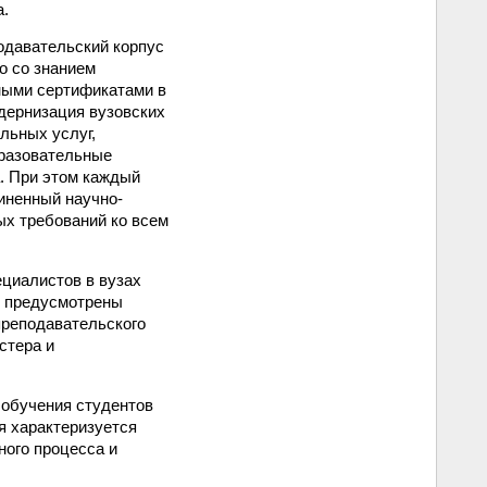
а.
одавательский корпус
о со знанием
ными сертификатами в
дернизация вузовских
льных услуг,
разовательные
. При этом каждый
диненный научно-
х требований ко всем
циалистов в вузах
е предусмотрены
преподавательского
стера и
 обучения студентов
я характеризуется
ного процесса и