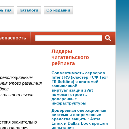
бытия
Каталоги
Об издании
зопасность
Лидеры
читательского
рейтинга
Совместимость серверов
 революционным
Inferit RS (кластер «СФ Тех»
ГК Softline) с системой
ания этого развития
защищенной
дров,
виртуализации zVirt
а на этот вызов
поможет строить
доверенные
инфраструктуры
Доверенная операционная
система и современные
средства защиты: Astra
стрия значительно
Linux и Dallas Lock прошли
подразделения
испытания