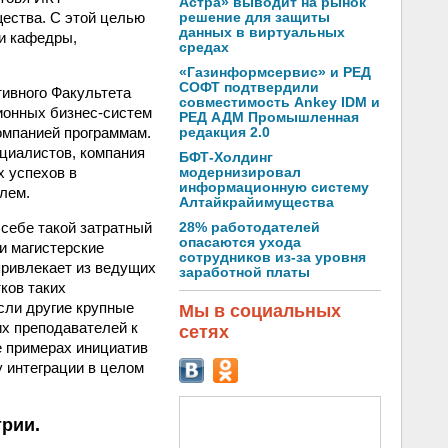
Астра» выводит на рынок
щества. С этой целью
решение для защиты
данных в виртуальных
ои кафедры,
средах
«Газинформсервис» и РЕД
СОФТ подтвердили
тивного Факультета
совместимость Ankey IDM и
ионных бизнес-систем
РЕД АДМ Промышленная
омпанией программам.
редакция 2.0
циалистов, компания
БФТ-Холдинг
х успехов в
модернизировал
информационную систему
лем.
Алтайкрайимущества
 себе такой затратный
28% работодателей
опасаются ухода
и магистерские
сотрудников из-за уровня
привлекает из ведущих
заработной платы
ков таких
сли другие крупные
Мы в социальных
их преподавателей к
сетях
е примерах инициатив
у интеграции в целом
рии.