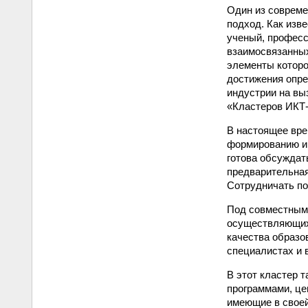
Один из совреме
подход. Как изв
ученый, професс
взаимосвязанных
элементы которо
достижения опр
индустрии на вы
«Кластеров ИКТ
В настоящее вре
формированию и 
готова обсуждат
предварительная
Сотрудничать по
Под совместным
осуществляющих
качества образо
специалистах и 
В этот кластер 
программами, це
имеющие в своей