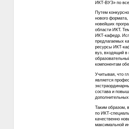
ИКТ-ВУЗ» по всем
Путем конкурсно
нового формата,
новейших прогр
области ИКТ. Те
ИКТ-кафедр. Исп
предлагаемых к
ресурсы ИКТ-каф
вуз, входящий в
образовательный
компонентам обе
Учитывая, что г
является профес
экстраординарны
состава и повыш
дополнительных
Таким образом, 
по ИКТ-специаль
качественно нов
максимальной ин