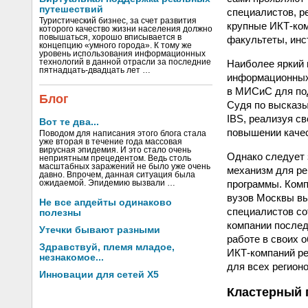
путешествий
специалистов, р
Туристический бизнес, за счет развития
крупные ИКТ-ком
которого качество жизни населения должно
повышаться, хорошо вписывается в
факультеты, инс
концепцию «умного города». К тому же
уровень использования информационных
Наиболее яркий 
технологий в данной отрасли за последние
пятнадцать-двадцать лет …
информационных
в МИСиС для под
Блог
Судя по высказы
IBS, реализуя с
Вот те два...
повышении качес
Поводом для написания этого блога стала
уже вторая в течение года массовая
вирусная эпидемия. И это стало очень
Однако следует 
неприятным прецедентом. Ведь столь
масштабных заражений не было уже очень
механизм для ре
давно. Впрочем, данная ситуация была
программы. Комп
ожидаемой. Эпидемию вызвали …
вузов Москвы вы
Не все апдейты одинаково
специалистов со
полезны
компании послед
Утечки бывают разными
работе в своих 
Здравствуй, племя младое,
ИКТ-компаний ре
незнакомое...
для всех регионо
Инновации для сетей X5
Кластерный 