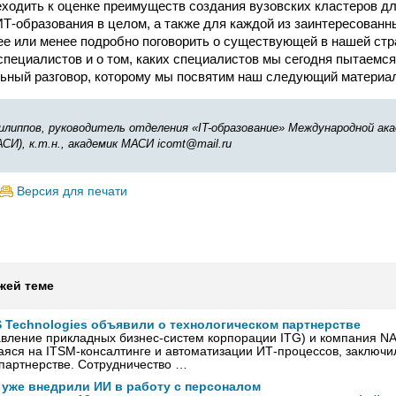
ходить к оценке преимуществ создания вузовских кластеров д
ИТ-образования в целом, а также для каждой из заинтересованны
е или менее подробно поговорить о существующей в нашей стр
специалистов и о том, каких специалистов мы сегодня пытаемся
льный разговор, которому мы посвятим наш следующий материа
илиппов, руководитель отделения «IT-образование» Международной а
СИ), к.т.н., академик МАСИ iсomt@mail.ru
Версия для печати
жей теме
 Technologies объявили о технологическом партнерстве
вление прикладных бизнес-систем корпорации ITG) и компания NAS
яся на ITSM-консалтинге и автоматизации ИТ-процессов, заключи
партнерстве. Сотрудничество …
 уже внедрили ИИ в работу с персоналом