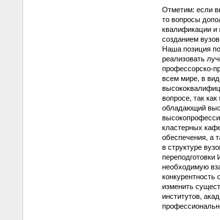
Отметим: если 
то вопросы допо
квалификации и 
созданием вузов
Наша позиция по
реализовать лу
профессорско-пр
всем мире, в ви
высококвалифиц
вопросе, так ка
обладающий высо
высокопрофессио
кластерных кафе
обеспечения, а 
в структуре вуз
переподготовки 
необходимую вз
конкурентность 
изменить сущес
институтов, ака
профессионально