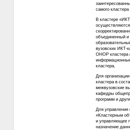
заинтересованны
самого кластера
В кластере «ИКТ
осуществляются 
скорректированн
объединенный и
образовательный
вузовских ИКТ-к
ОНОР кластера в
информационные
кластера.
Для организации
кластера в сост
межвузовские в
кафедры общепр
программ и друг
Для управления 
«Кластерным об
и управляющее п
назначение данн