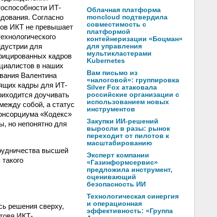
нтоспособности ИТ-
Облачная платформа
едования. Согласно
moncloud подтвердила
совместимость с
тов ИКТ не превышает
платформой
технологического
контейнеризации «Боцман»
ндустрии для
для управления
мультикластерами
фицированных кадров
Kubernetes
ециалистов в наших
Вам письмо из
ывания Валентина
«налоговой»: группировка
вящих кадры для ИТ-
Silver Fox атаковала
приходится доучивать
российские организации с
использованием новых
между собой, а статус
инструментов
консорциума «Кодекс»
Закупки ИИ-решений
ы, но непонятно для
выросли в разы: рынок
переходит от пилотов к
масштабированию
трудничества высшей
Эксперт компании
 такого
«Газинформсервис»
предложила инструмент,
оценивающий
безопасность ИИ
Технологическая синергия
и операционная
сь решения сверху,
эффективность: «Группа
отовя ИКТ-