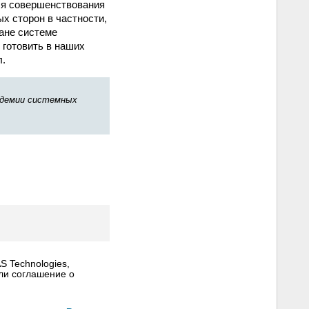
ля совершенствования
х сторон в частности,
ане системе
 готовить в наших
л.
кадемии системных
 Technologies,
ли соглашение о