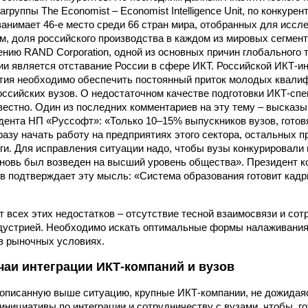
группы The Economist – Economist Intelligence Unit, по конкуре
занимает 46-е место среди 66 стран мира, отобранных для иссл
м, доля российского производства в каждом из мировых сегмен
ению RAND Corporation, одной из основных причин глобального 
ии является отставание России в сфере ИКТ. Российской ИКТ-и
тия необходимо обеспечить постоянный приток молодых квали
оссийских вузов. О недостаточном качестве подготовки ИКТ-сп
вестно. Один из последних комментариев на эту тему – высказ
дента НП «Руссофт»: «Только 10–15% выпускников вузов, гото
сразу начать работу на предприятиях этого сектора, остальных 
ги. Для исправления ситуации надо, чтобы вузы конкурировали 
новь был возведен на высший уровень общества». Президент 
в подтверждает эту мысль: «Система образования готовит кадр
 всех этих недостатков – отсутствие тесной взаимосвязи и со
дустрией. Необходимо искать оптимальные формы налаживания
в рыночных условиях.
чаи интеграции ИКТ-компаний и вузов
описанную выше ситуацию, крупные ИКТ-компании, не дожидая
инициативы по интеграции и сотрудничеству с вузами, чтобы, г