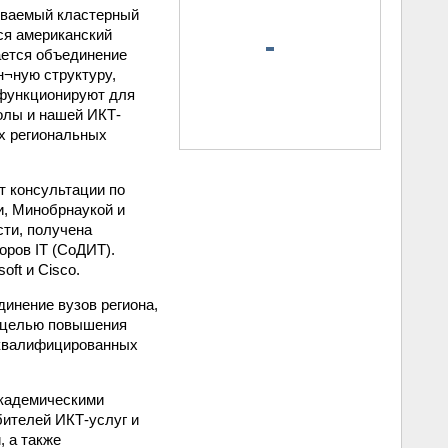
ываемый кластерный
ся американский
ается объединение
н¬ную структуру,
 функционируют для
олы и нашей ИКТ-
ых региональных
 консультации по
и, Минобрнаукой и
сти, получена
ров IT (СоДИТ).
ft и Cisco.
инение вузов региона,
 целью повышения
 квалифицированных
академическими
бителей ИКТ-услуг и
 а также