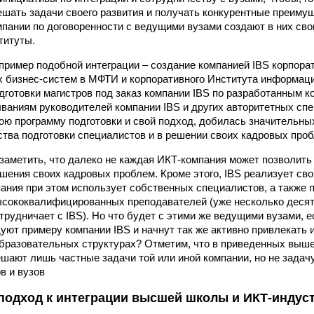
ешать задачи своего развития и получать конкурентные преиму
пании по договоренности с ведущими вузами создают в них св
титуты.
пример подобной интеграции – создание компанией IBS корпора
 бизнес-систем в МФТИ и корпоративного Института информац
готовки магистров под заказ компании IBS по разработанным к
ваниям руководителей компании IBS и других авторитетных спе
вою программу подготовки и свой подход, добилась значительны
тва подготовки специалистов и в решении своих кадровых проб
заметить, что далеко не каждая ИКТ-компания может позволить
шения своих кадровых проблем. Кроме этого, IBS реализует сво
ания при этом использует собственных специалистов, а также 
сококвалифицированных преподавателей (уже несколько десят
трудничает с IBS). Но что будет с этими же ведущими вузами, е
уют примеру компании IBS и начнут так же активно привлекать 
образовательных структурах? Отметим, что в приведенных выш
шают лишь частные задачи той или иной компании, но не задач
в и вузов
подход к интеграции высшей школы и ИКТ-индуст