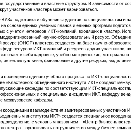
е государственные и властные структуры. В зависимости от ос
 круг участников кластера может варьироваться.
-ВУЗ» подготовка и обучение студентов по специальностям и 
на основе единых учебных планов и единых программ подготов
ых с учетом интересов ИКТ-компаний, входящих в кластер. Исп
 модернизированный научно-образовательный ресурс. Объедин
 ресурс (ОНОР) кластера создается на базе научно-образоват
афедр ресурсов ИКТ-компаний и ресурсов других участников, в
ключает в себя кадровые, учебно-методические, материально-
, интеллектуальные, финансовые и другие ресурсы, выделяем
 и проведения единого учебного процесса по ИКТ-специальност
аве «Кластерного объединенного института ИКТ» создают межву
ыпускающие кафедры по соответствующим ИКТ-специальностям
офессиональных и специальных дисциплин ИКТ, кафедру венд
ие межвузовские кафедры.
и координации взаимодействия заинтересованных участников И
ъединенным институтом ИКТ» создается специальное координа
одразделение, с условным названием – «Центр бизнес-кластер
ого центра – организовать сотрудничество между бизнес-компа