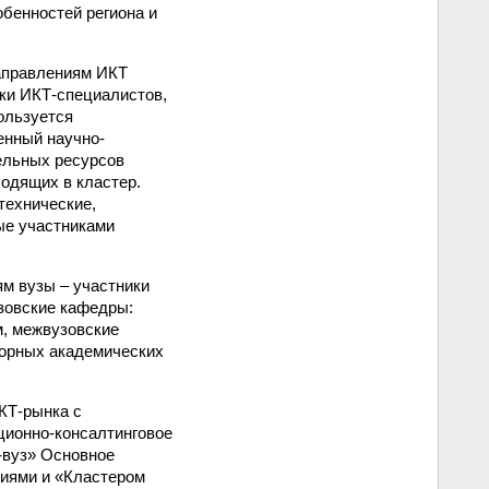
обенностей региона и
направлениям ИКТ
ки ИКТ-специалистов,
ользуется
енный научно-
ельных ресурсов
ходящих в кластер.
технические,
ые участниками
ям вузы – участники
зовские кафедры:
, межвузовские
орных академических
КТ-рынка с
ционно-консалтинговое
-вуз» Основное
ниями и «Кластером