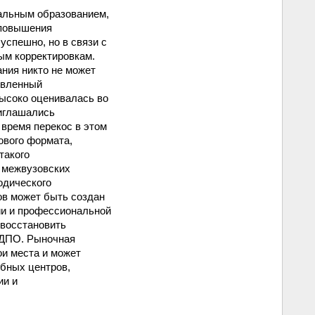
альным образованием,
 повышения
успешно, но в связи с
ым корректировкам.
ания никто не может
овленный
высоко оценивалась во
риглашались
время перекос в этом
ового формата,
такого
 межвузовских
одического
ов может быть создан
ии и профессиональной
 восстановить
 ДПО. Рыночная
ои места и может
бных центров,
ии и