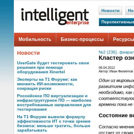
Новости
Но
Перспективные
Мобильность
Бизнес-процессы
Ресурсы
Новости
№2 (236), феврал
Кластер оз
UserGate будет тестировать свои
решения при помощи
06.04.2012
Автор: Иван Филиппов
оборудования Xinertel
Эксперты на Т1 Форуме: как
Один из мировы
множить ИИ-возможности,
развитием инфо
сокращая риски
необходимо, как
Российское ПО виртуализации и
соответствующе
инфраструктурное ПО — наиболее
времени пока не
востребованные направления для
тестирования
Состояние в
На Т1 Форуме вывели формулу
эффективности ИТ с точки зрения
бизнеса: меньше тратить, больше
Согласно мнению
зарабатывать
отстает от свои