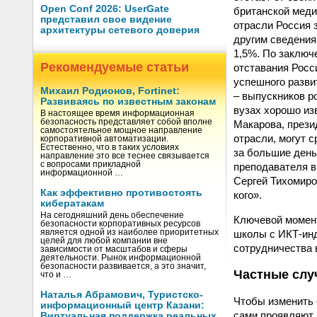
Open Conf 2026: UserGate
британской медиа
представил свое видение
отрасли Россия 
архитектуры сетевого доверия
другим сведения
1,5%. По заключ
Рекомендуемые статьи
отставания Росс
успешного разви
Михаил Родионов, Fortinet:
– выпускников р
Развиваясь по известным законам
вузах хорошо из
В настоящее время информационная
безопасность представляет собой вполне
Макарова, прези
самостоятельное мощное направление
отрасли, могут 
корпоративной автоматизации.
Естественно, что в таких условиях
за большие день
направление это все теснее связывается
с вопросами прикладной
преподавателя в
информационной …
Сергей Тихомиро
Как эффективно противостоять
кого».
кибератакам
На сегодняшний день обеспечение
Ключевой момент
безопасности корпоративных ресурсов
школы с ИКТ-ин
является одной из наиболее приоритетных
целей для любой компании вне
сотрудничества 
зависимости от масштабов и сферы
деятельности. Рынок информационной
безопасности развивается, а это значит,
Частные слу
что и …
Наталья Абрамович, Туристско-
Чтобы изменить 
информационный центр Казани:
сами проявляют 
Виртуальная поддержка реальных