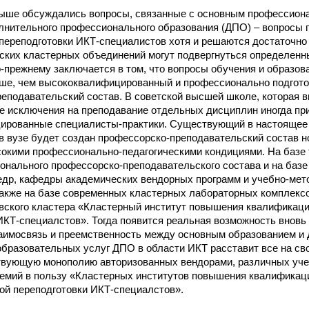
выше обсуждались вопросы, связанные с основным профессион
лнительного профессионального образования (ДПО) – вопросы
переподготовки ИКТ-специалистов хотя и решаются достаточно 
ских кластерных объединений могут подвергнуться определенн
-прежнему заключается в том, что вопросы обучения и образов
чше, чем высококвалифицированный и профессионально подгот
еподавательский состав. В советской высшей школе, которая 
де исключения на преподавание отдельных дисциплин иногда п
ированные специалисты-практики. Существующий в настоящее 
к в вузе будет создан профессорско-преподавательский состав н
кими профессионально-педагогическими кондициями. На базе 
нального профессорско-преподавательского состава и на базе
др, кафедры академических вендорных программ и учебно-мет
также на базе современных кластерных лабораторных комплекс
овского кластера «Кластерный институт повышения квалификац
ИКТ-специалстов». Тогда появится реальная возможность вновь
аимосвязь и преемственность между основным образованием и
образовательных услуг ДПО в области ИКТ расставит все на св
твующую монополию авторизованных вендорами, различных уче
демий в пользу «Кластерных институтов повышения квалификац
й переподготовки ИКТ-специалстов».