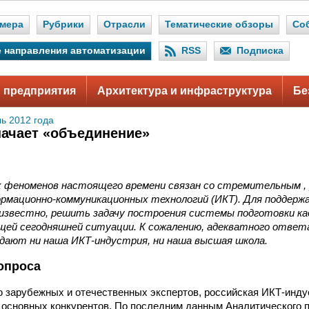
мера
Рубрики
Отрасли
Тематические обзоры
Со
 направления автоматизации
RSS
Подписка
 предприятия
Архитектура и инфраструктура
Бе
ь 2012 года
начает «объединение»
х феноменов настоящего времени связан со стремительным ,
рмационно-коммуникационных технологий (ИКТ). Для поддерж
 известно, решить задачу построения системы подготовки ка
й сегодняшней ситуации. К сожалению, адекватного ответ
 дают ни наша ИКТ-индустрия, ни наша высшая школа.
опроса
 зарубежных и отечественных экспертов, российская ИКТ-инду
х основных конкурентов. По последним данным Аналитического 