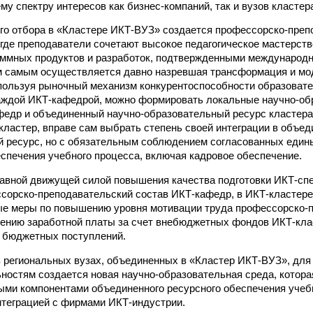
у спектру интересов как бизнес-компаний, так и вузов кластер
го отбора в «Кластере ИКТ-ВУЗ» создается профессорско-преп
 где преподаватели сочетают высокое педагогическое мастерств
аммных продуктов и разработок, подтвержденными международ
м самым осуществляется давно назревшая трансформация и мо
ользуя рыночный механизм конкурентоспособности образовате
аждой ИКТ-кафедрой, можно формировать локальные научно-об
едр и объединенный научно-образовательный ресурс кластера
 кластер, вправе сам выбрать степень своей интеграции в объе
 ресурс, но с обязательным соблюдением согласованных едины
спечения учебного процесса, включая кадровое обеспечение.
лавной движущей силой повышения качества подготовки ИКТ-спе
сорско-преподавательский состав ИКТ-кафедр, в ИКТ-кластер
е меры по повышению уровня мотивации труда профессорско-
ению заработной платы за счет внебюджетных фондов ИКТ-кла
 бюджетных поступлений.
в региональных вузах, объединенных в «Кластер ИКТ-ВУЗ», для
ностям создается новая научно-образовательная среда, котора
ыми компонентами объединенного ресурсного обеспечения учеб
теграцией с фирмами ИКТ-индустрии.