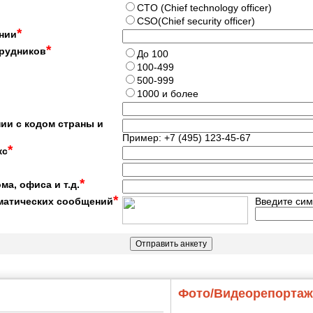
CTO (Chief technology officer)
CSO(Chief security offiсer)
*
нии
*
трудников
До 100
100-499
500-999
1000 и более
ии с кодом страны и
Пример: +7 (495) 123-45-67
*
кс
*
ма, офиса и т.д.
*
матических сообщений
Введите сим
Фото/Видеорепорта