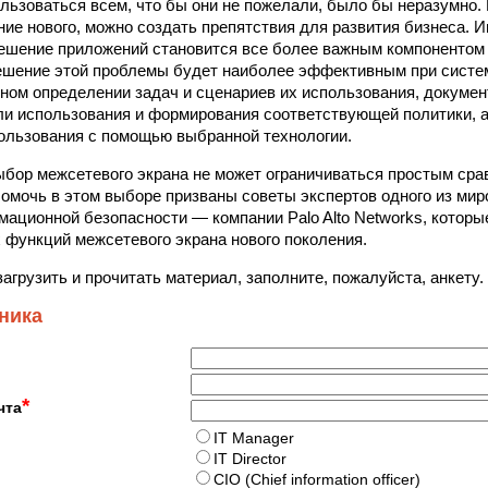
льзоваться всем, что бы они не пожелали, было бы неразумно. 
ние нового, можно создать препятствия для развития бизнеса. 
ешение приложений становится все более важным компонентом
ешение этой проблемы будет наиболее эффективным при систе
ном определении задач и сценариев их использования, докум
и использования и формирования соответствующей политики, а
ользования с помощью выбранной технологии.
ыбор межсетевого экрана не может ограничиваться простым сра
Помочь в этом выборе призваны советы экспертов одного из ми
мационной безопасности — компании Palo Alto Networks, котор
 функций межсетевого экрана нового поколения.
загрузить и прочитать материал, заполните, пожалуйста, анкету.
ника
*
чта
IT Manager
IT Director
CIO (Chief information officer)