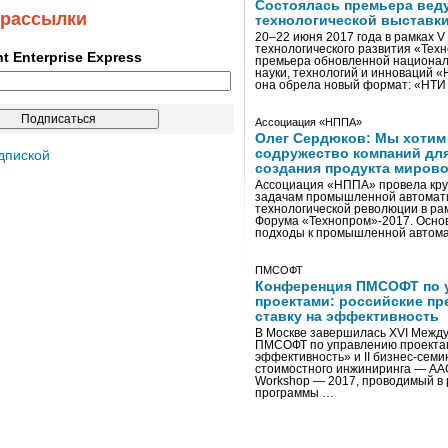
Состоялась премьера вед
 рассылки
технологической выставк
20–22 июня 2017 года в рамках 
технологического развития «Тех
ent Enterprise Express
премьера обновленной национал
науки, технологий и инноваций 
она обрела новый формат: «НТ
Ассоциация «НППА»
Олег Сердюков: Мы хотим
содружество компаний дл
дпиской
создания продукта мирово
Ассоциация «НППА» провела кру
задачам промышленной автомати
технологической революции в ра
Форума «Технопром»-2017. Осно
подходы к промышленной автома
ПМСОФТ
Конференция ПМСОФТ по 
проектами: российские пр
ставку на эффективность
В Москве завершилась XVI Межд
ПМСОФТ по управлению проекта
эффективность» и II бизнес-сем
стоимостного инжиниринга — AA
Workshop — 2017, проводимый в 
программы …