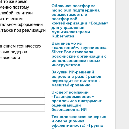
В то же время,
Облачная платформа
Именно поэтому
moncloud подтвердила
 любой политики
совместимость с
матическом
платформой
контейнеризации «Боцман»
ентальном оформлении
для управления
 также при реализации
мультикластерами
Kubernetes
Вам письмо из
внением технических
«налоговой»: группировка
ровых лидеров
Silver Fox атаковала
российские организации с
ые выявили
использованием новых
инструментов
Закупки ИИ-решений
выросли в разы: рынок
переходит от пилотов к
масштабированию
Эксперт компании
«Газинформсервис»
предложила инструмент,
оценивающий
безопасность ИИ
Технологическая синергия
и операционная
эффективность: «Группа