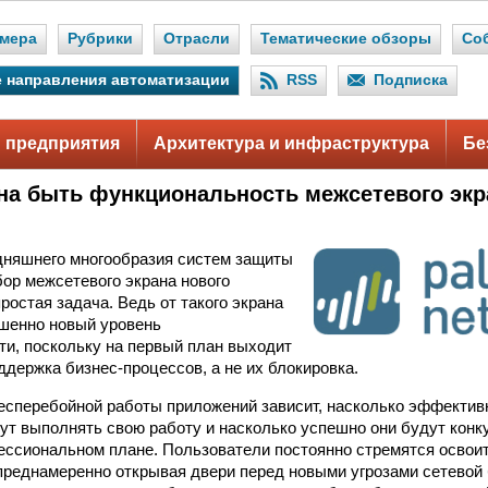
мера
Рубрики
Отрасли
Тематические обзоры
Со
 направления автоматизации
RSS
Подписка
 предприятия
Архитектура и инфраструктура
Бе
на быть функциональность межсетевого экр
дняшнего многообразия систем защиты
бор межсетевого экрана нового
ростая задача. Ведь от такого экрана
шенно новый уровень
и, поскольку на первый план выходит
ддержка бизнес-процессов, а не их блокировка.
есперебойной работы приложений зависит, насколько эффектив
ут выполнять свою работу и насколько успешно они будут конк
ессиональном плане. Пользователи постоянно стремятся освои
епреднамеренно открывая двери перед новыми угрозами сетевой 