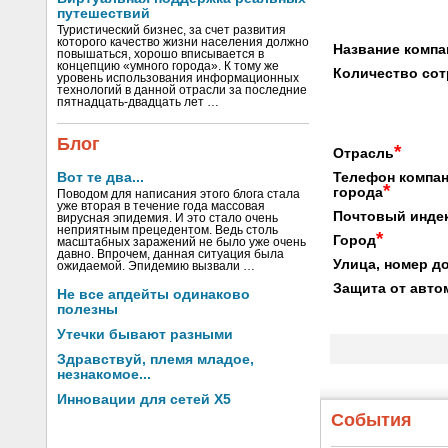
путешествий
Туристический бизнес, за счет развития
которого качество жизни населения должно
Название компа
повышаться, хорошо вписывается в
концепцию «умного города». К тому же
Количество со
уровень использования информационных
технологий в данной отрасли за последние
пятнадцать-двадцать лет …
Блог
*
Отрасль
Телефон компан
Вот те два...
*
города
Поводом для написания этого блога стала
уже вторая в течение года массовая
Почтовый инде
вирусная эпидемия. И это стало очень
неприятным прецедентом. Ведь столь
*
Город
масштабных заражений не было уже очень
давно. Впрочем, данная ситуация была
Улица, номер до
ожидаемой. Эпидемию вызвали …
Защита от авто
Не все апдейты одинаково
полезны
Утечки бывают разными
Здравствуй, племя младое,
незнакомое...
Инновации для сетей X5
События