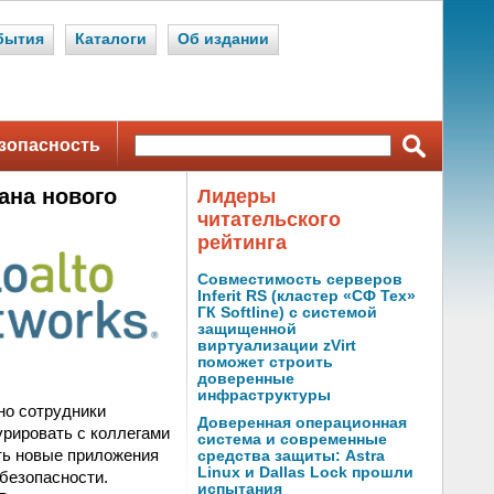
бытия
Каталоги
Об издании
зопасность
ана нового
Лидеры
читательского
рейтинга
Совместимость серверов
Inferit RS (кластер «СФ Тех»
ГК Softline) с системой
защищенной
виртуализации zVirt
поможет строить
доверенные
инфраструктуры
но сотрудники
Доверенная операционная
урировать с коллегами
система и современные
ть новые приложения
средства защиты: Astra
Linux и Dallas Lock прошли
безопасности.
испытания