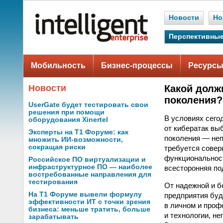
Новости
Но
Перспективные
Мобильность
Бизнес-процессы
Ресурсы
Новости
Какой долж
поколения?
UserGate будет тестировать свои
решения при помощи
В условиях сего
оборудования Xinertel
от кибератак вы
Эксперты на Т1 Форуме: как
поколения — неп
множить ИИ-возможности,
сокращая риски
требуется совер
функциональност
Российское ПО виртуализации и
инфраструктурное ПО — наиболее
всесторонняя по
востребованные направления для
тестирования
От надежной и б
На Т1 Форуме вывели формулу
предприятия буд
эффективности ИТ с точки зрения
в личном и проф
бизнеса: меньше тратить, больше
и технологии, н
зарабатывать