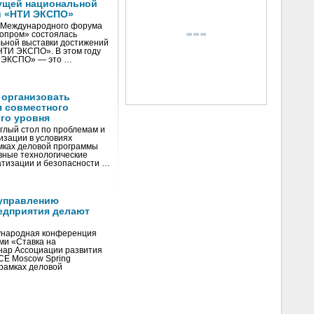
ущей национальной
и «НТИ ЭКСПО»
V Международного форума
нопром» состоялась
ьной выставки достижений
«НТИ ЭКСПО». В этом году
И ЭКСПО» — это …
 организовать
я совместного
го уровня
глый стол по проблемам и
зации в условиях
мках деловой программы
вные технологические
тизации и безопасности …
управлению
едприятия делают
ународная конференция
ми «Ставка на
инар Ассоциации развития
CE Moscow Spring
рамках деловой