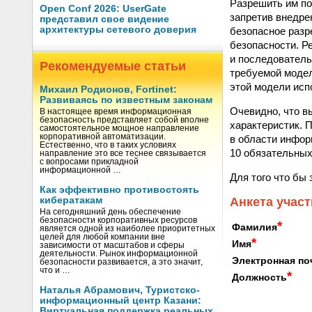
Разрешить им по
Open Conf 2026: UserGate
запретив внедре
представил свое видение
архитектуры сетевого доверия
безопасное разр
безопасности. Р
и последователь
Рекомендуемые статьи
требуемой модел
этой модели исп
Михаил Родионов, Fortinet:
Развиваясь по известным законам
Очевидно, что в
В настоящее время информационная
безопасность представляет собой вполне
характеристик. 
самостоятельное мощное направление
корпоративной автоматизации.
в области инфор
Естественно, что в таких условиях
10 обязательных
направление это все теснее связывается
с вопросами прикладной
информационной …
Для того что бы 
Как эффективно противостоять
Анкета участ
кибератакам
На сегодняшний день обеспечение
безопасности корпоративных ресурсов
*
Фамилия
является одной из наиболее приоритетных
целей для любой компании вне
*
Имя
зависимости от масштабов и сферы
деятельности. Рынок информационной
Электронная по
безопасности развивается, а это значит,
что и …
*
Должность
Наталья Абрамович, Туристско-
информационный центр Казани:
Виртуальная поддержка реальных