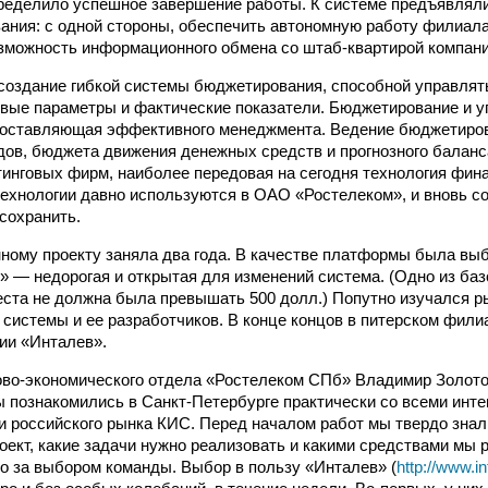
пределило успешное завершение работы. К системе предъявля
ания: с одной стороны, обеспечить автономную работу филиала,
зможность информационного обмена со штаб-квартирой компани
создание гибкой системы бюджетирования, способной управлят
вые параметры и фактические показатели. Бюджетирование и у
составляющая эффективного менеджмента. Ведение бюджетиро
дов, бюджета движения денежных средств и прогнозного баланс
инговых фирм, наиболее передовая на сегодня технология фин
ехнологии давно используются в ОАО «Ростелеком», и вновь с
сохранить.
нному проекту заняла два года. В качестве платформы была вы
» — недорогая и открытая для изменений система. (Одно из ба
еста не должна была превышать 500 долл.) Попутно изучался 
 системы и ее разработчиков. В конце концов в питерском фили
ии «Инталев».
во-экономического отдела «Ростелеком СПб» Владимир Золото
ы познакомились в Санкт-Петербурге практически со всеми интег
и российского рынка КИС. Перед началом работ мы твердо знал
оект, какие задачи нужно реализовать и какими средствами мы р
о за выбором команды. Выбор в пользу «Инталев» (
http://www.in