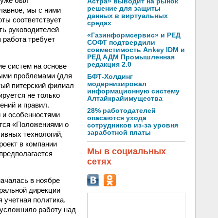
 уже был
Астра» выводит на рынок
решение для защиты
главное, мы с ними
данных в виртуальных
боты соответствует
средах
ть руководителей
«Газинформсервис» и РЕД
я работа требует
СОФТ подтвердили
совместимость Ankey IDM и
РЕД АДМ Промышленная
редакция 2.0
ие систем на основе
рыми проблемами (для
БФТ-Холдинг
модернизировал
ятый питерский филиал
информационную систему
ируется не только
Алтайкрайимущества
ений и правил.
28% работодателей
 и особенностями
опасаются ухода
ются «Положениями о
сотрудников из-за уровня
заработной платы
ивных технологий,
роект в компании
Мы в социальных
предполагается
сетях
началась в ноябре
ральной дирекции
 учетная политика.
 усложнило работу над