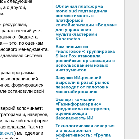
лись следующие
Облачная платформа
 а с другой,
moncloud подтвердила
и.
совместимость с
платформой
ь ресурсами,
контейнеризации «Боцман»
для управления
правленческий учет —
мультикластерами
вания от бюджета
Kubernetes
а — это, по оценкам
Вам письмо из
ансового менеджмента.
«налоговой»: группировка
оздаваемая система
Silver Fox атаковала
российские организации с
использованием новых
инструментов
брана программа
Закупки ИИ-решений
зовых ограничений —
выросли в разы: рынок
рынок, формировался
переходит от пилотов к
але остановили свой
масштабированию
Эксперт компании
«Газинформсервис»
верхий вспоминает:
предложила инструмент,
оценивающий
раторами и, наверное,
безопасность ИИ
и, на какой платформе
Технологическая синергия
асполагаем. Так что
и операционная
talev.ru
) мы сделали
эффективность: «Группа