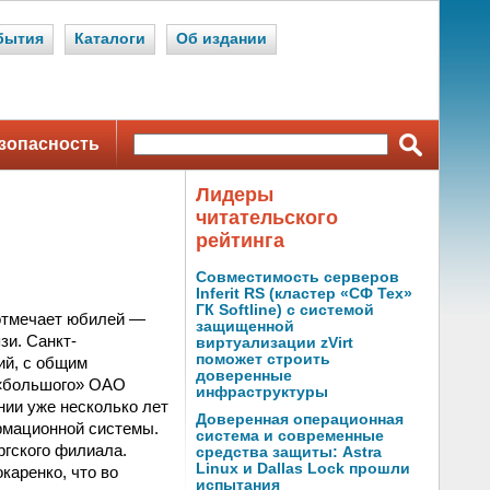
бытия
Каталоги
Об издании
зопасность
Лидеры
читательского
рейтинга
Совместимость серверов
Inferit RS (кластер «СФ Тех»
ГК Softline) с системой
 отмечает юбилей —
защищенной
зи. Санкт-
виртуализации zVirt
поможет строить
ий, с общим
доверенные
 «большого» ОАО
инфраструктуры
нии уже несколько лет
Доверенная операционная
рмационной системы.
система и современные
гского филиала.
средства защиты: Astra
Linux и Dallas Lock прошли
каренко, что во
испытания