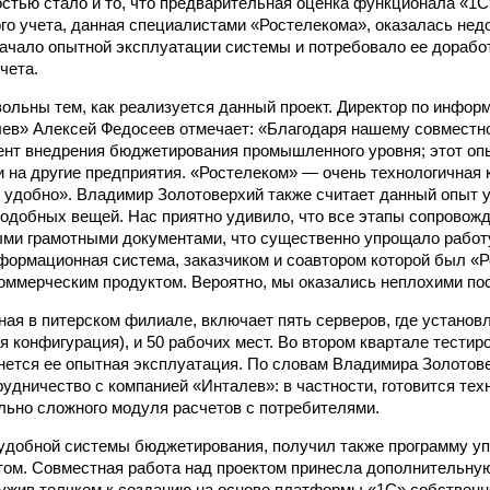
стью стало и то, что предварительная оценка функционала «1С
го учета, данная специалистами «Ростелекома», оказалась недо
ачало опытной эксплуатации системы и потребовало ее доработ
чета.
ольны тем, как реализуется данный проект. Директор по инфо
ев» Алексей Федосеев отмечает: «Благодаря нашему совместн
нт внедрения бюджетирования промышленного уровня; этот оп
и на другие предприятия. «Ростелеком» — очень технологичная 
 удобно». Владимир Золотоверхий также считает данный опыт
одобных вещей. Нас приятно удивило, что все этапы сопровож
и грамотными документами, что существенно упрощало работу
нформационная система, заказчиком и соавтором которой был «Р
ммерческим продуктом. Вероятно, мы оказались неплохими по
ная в питерском филиале, включает пять серверов, где устано
ая конфигурация), и 50 рабочих мест. Во втором квартале тести
нется ее опытная эксплуатация. По словам Владимира Золотове
удничество с компанией «Инталев»: в частности, готовится тех
льно сложного модуля расчетов с потребителями.
 удобной системы бюджетирования, получил также программу у
ом. Совместная работа над проектом принесла дополнительную
ужив толчком к созданию на основе платформы «1С» собственн