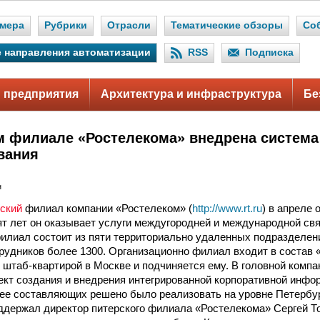
мера
Рубрики
Отрасли
Тематические обзоры
Со
 направления автоматизации
RSS
Подписка
 предприятия
Архитектура и инфраструктура
Бе
м филиале «Ростелекома» внедрена система
вания
н
ский
филиал компании «Ростелеком» (
http://www.rt.ru
) в апреле
ят лет он оказывает услуги междугородней и международной свя
илиал состоит из пяти территориально удаленных подразделен
рудников более 1300. Организационно филиал входит в состав
 штаб-квартирой в Москве и подчиняется ему. В головной компа
ект создания и внедрения интегрированной корпоративной инфо
ее составляющих решено было реализовать на уровне Петербур
ддержал директор питерского филиала «Ростелекома» Сергей То