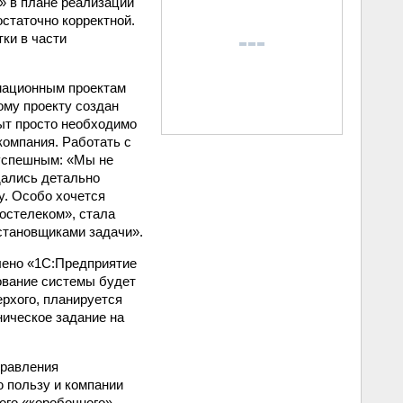
» в плане реализации
статочно корректной.
ки в части
рмационным проектам
ому проекту создан
ыт просто необходимо
компания. Работать с
 успешным: «Мы не
дались детально
. Особо хочется
остелеком», стала
становщиками задачи».
влено «1С:Предприятие
рование системы будет
рхого, планируется
ническое задание на
правления
 пользу и компании
ого «коробочного»