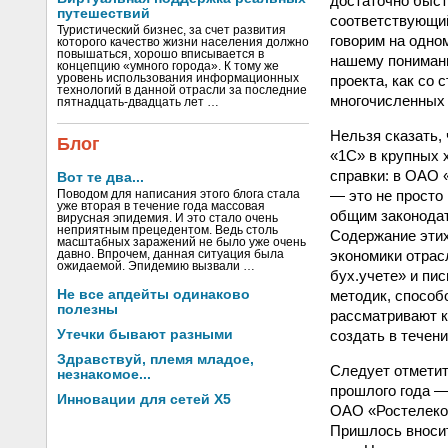
достаточно быст
путешествий
соответствующий 
Туристический бизнес, за счет развития
говорим на одном
которого качество жизни населения должно
повышаться, хорошо вписывается в
нашему пониман
концепцию «умного города». К тому же
проекта, как со 
уровень использования информационных
технологий в данной отрасли за последние
многочисленных 
пятнадцать-двадцать лет …
Нельзя сказать,
Блог
«1С» в крупных 
справки: в ОАО 
Вот те два...
— это не просто
Поводом для написания этого блога стала
уже вторая в течение года массовая
общим законодат
вирусная эпидемия. И это стало очень
неприятным прецедентом. Ведь столь
Содержание этих
масштабных заражений не было уже очень
экономики отрас
давно. Впрочем, данная ситуация была
ожидаемой. Эпидемию вызвали …
бух.учете» и пи
методик, способ
Не все апдейты одинаково
полезны
рассматривают к
создать в течен
Утечки бывают разными
Здравствуй, племя младое,
Следует отметит
незнакомое...
прошлого года —
Инновации для сетей X5
ОАО «Ростелеком
Пришлось вносит