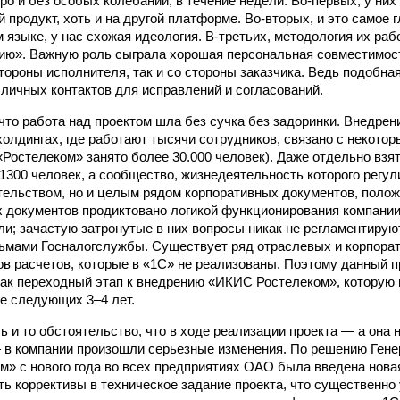
ро и без особых колебаний, в течение недели. Во-первых, у них
продукт, хоть и на другой платформе. Во-вторых, и это самое 
 языке, у нас схожая идеология. В-третьих, методология их ра
ию». Важную роль сыграла хорошая персональная совместимос
стороны исполнителя, так и со стороны заказчика. Ведь подобна
личных контактов для исправлений и согласований.
 что работа над проектом шла без сучка без задоринки. Внедрен
холдингах, где работают тысячи сотрудников, связано с некото
«Ростелеком» занято более 30.000 человек). Даже отдельно вз
 1300 человек, а сообщество, жизнедеятельность которого регул
ельством, но и целым рядом корпоративных документов, полож
 документов продиктовано логикой функционирования компании
ли; зачастую затронутые в них вопросы никак не регламентиру
сьмами Госналогслужбы. Существует ряд отраслевых и корпорат
ов расчетов, которые в «1С» не реализованы. Поэтому данный п
ак переходный этап к внедрению «ИКИС Ростелеком», которую 
ие следующих 3–4 лет.
ь и то обстоятельство, что в ходе реализации проекта — а она 
 в компании произошли серьезные изменения. По решению Гене
» с нового года во всех предприятиях ОАО была введена новая
ь коррективы в техническое задание проекта, что существенно