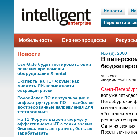
Новости
Но
Перспективные
Мобильность
Бизнес-процессы
Ресурсы
Новости
№6 (8), 2000
В питерско
UserGate будет тестировать свои
бюджетиро
решения при помощи
оборудования Xinertel
31.07.2000
Автор: Дмитрий Пензи
Эксперты на Т1 Форуме: как
множить ИИ-возможности,
Санкт-Петербург
сокращая риски
вот уже пятьдес
Российское ПО виртуализации и
Петербургский ф
инфраструктурное ПО — наиболее
количеством сот
востребованные направления для
тестирования
«Ростелеком» со
реализуется про
На Т1 Форуме вывели формулу
эффективности ИТ с точки зрения
Одну из важных 
бизнеса: меньше тратить, больше
Проект лично по
зарабатывать