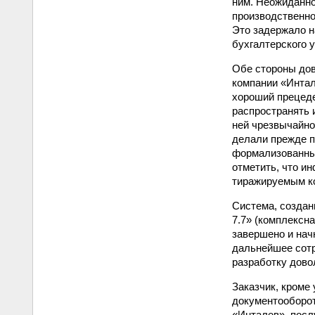
ним. Неожиданно
производственно
Это задержало н
бухгалтерского у
Обе стороны дов
компании «Интал
хороший прецеде
распространять 
ней чрезвычайно
делали прежде п
формализованным
отметить, что и
тиражируемым ко
Система, создан
7.7» (комплексн
завершено и нач
дальнейшее сотр
разработку дово
Заказчик, кроме
документооборот
«Инталев», посл