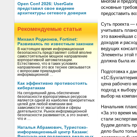
многом и предо
Open Conf 2026: UserGate
основные требов
представил свое видение
предоставить во
архитектуры сетевого доверия
Суть проекта — 
Рекомендуемые статьи
учитывать плано
это важнейшая 
Михаил Родионов, Fortinet:
доходов и расхо
Развиваясь по известным законам
ведущих консалт
В настоящее время информационная
безопасность представляет собой вполне
Элементы этой т
самостоятельное мощное направление
должна была их 
корпоративной автоматизации.
Естественно, что в таких условиях
направление это все теснее связывается
Подготовка к да
с вопросами прикладной
информационной …
«1С:Бухгалтерия
цена рабочего м
Как эффективно противостоять
кибератакам
подход к выбору
На сегодняшний день обеспечение
выбор на компан
безопасности корпоративных ресурсов
является одной из наиболее приоритетных
целей для любой компании вне
Начальник плано
зависимости от масштабов и сферы
деятельности. Рынок информационной
«За это время м
безопасности развивается, а это значит,
стали экспертам
что и …
будем делать пр
Наталья Абрамович, Туристско-
дело было тольк
информационный центр Казани:
Виртуальная поддержка реальных