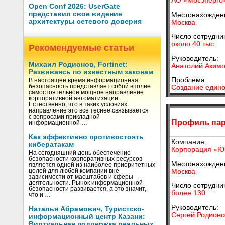
АО «Мосэнерго
Open Conf 2026: UserGate
представил свое видение
Местонахожден
архитектуры сетевого доверия
Москва
Число сотрудни
около 40 тыс.
Рекомендуемые статьи
Руководитель:
Михаил Родионов, Fortinet:
Анатолий Акимо
Развиваясь по известным законам
Проблема:
В настоящее время информационная
безопасность представляет собой вполне
Создание едино
самостоятельное мощное направление
корпоративной автоматизации.
Естественно, что в таких условиях
направление это все теснее связывается
с вопросами прикладной
Профиль пар
информационной …
Как эффективно противостоять
Компания:
кибератакам
Корпорация «Ю
На сегодняшний день обеспечение
безопасности корпоративных ресурсов
Местонахожден
является одной из наиболее приоритетных
Москва
целей для любой компании вне
зависимости от масштабов и сферы
деятельности. Рынок информационной
Число сотрудни
безопасности развивается, а это значит,
более 130
что и …
Руководитель:
Наталья Абрамович, Туристско-
Сергей Родионо
информационный центр Казани:
Виртуальная поддержка реальных