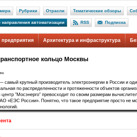
мера
Рубрики
Отрасли
Тематические обзоры
Со
 направления автоматизации
RSS
Подписка
 предприятия
Архитектура и инфраструктура
Бе
транспортное кольцо Москвы
ова
— самый крупный производитель электроэнергии в России и оди
кальная по распределенности и протяженности объектов органи
центр "Мосэнерго" превосходит по своим размерам вычислител
АО «ЕЭС России». Понятно, что такое предприятие просто не мо
хнологий.
ента