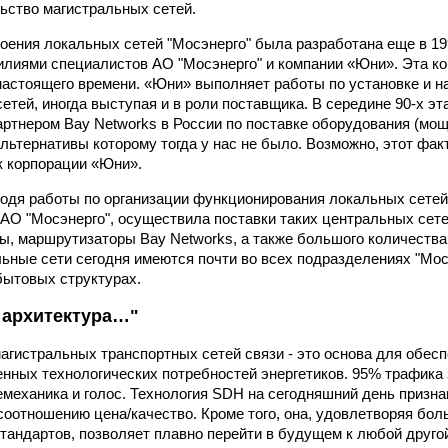
льство магистральных сетей.
оения локальных сетей "Мосэнерго" была разработана еще в 199
лиями специалистов АО "Мосэнерго" и компании «Юни». Эта ко
настоящего времени. «Юни» выполняет работы по установке и н
сетей, иногда выступая и в роли поставщика. В середине 90-х э
ртнером Bay Networks в России по поставке оборудования (мо
альтернативы которому тогда у нас не было. Возможно, этот фак
к корпорации «Юни».
водя работы по организации функционирования локальных сетей
АО "Мосэнерго", осуществила поставки таких центральных сете
, маршрутизаторы Bay Networks, а также большого количества
льные сети сегодня имеются почти во всех подразделениях "Мо
ытовых структурах.
, архитектура…"
агистральных транспортных сетей связи - это основа для обесп
енных технологических потребностей энергетиков. 95% трафика
емеханика и голос. Технология SDH на сегодняшний день призна
соотношению цена/качество. Кроме того, она, удовлетворяя бо
андартов, позволяет плавно перейти в будущем к любой друго