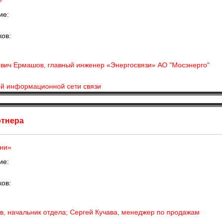
»
ие:
ков:
вич Ермашов, главный инженер «Энергосвязи» АО "Мосэнерго"
й информационной сети связи
тнера
ни»
ие:
ков:
в, начальник отдела; Сергей Кучава, менеджер по продажам