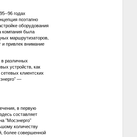
5--96 годах
нцепция поэтапно
астройке оборудования
та компания была
щных маршрутизаторов,
т и привлек внимание
 в различных
вых устройств, как
 сетевых клиентских
сэнерго" —
ечения, в первую
 здесь составляет
на "Мосэнерго"
льшому количеству
й, более совершенной