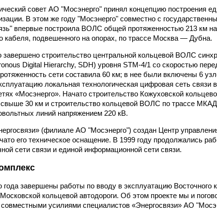
нический совет АО "Мосэнерго" принял концепцию построения 
низации. В этом же году "Мосэнерго" совместно с государствен
язь" впервые построила ВОЛС общей протяженностью 213 км на
о кабеля, подвешенного на опорах, по трассе Москва — Дубна.
о завершено строительство центральной кольцевой ВОЛС синх
onous Digital Hierarchy, SDH) уровня STM-4/1 со скоростью пер
ротяженность сети составила 60 км; в нее были включены 6 узл
эксплуатацию локальная технологическая цифровая сеть связи
етях «Мосэнерго». Начато строительство Кожуховской кольце
свыше 30 км и строительство кольцевой ВОЛС по трассе МКАД
овольтных линий напряжением 220 кВ.
Энергосвязи» (филиале АО "Мосэнерго") создан Центр управлен
ачато его техническое оснащение. В 1999 году продолжались ра
ной сети связи и единой информационной сети связи.
омплекс
 года завершены работы по вводу в эксплуатацию Восточного 
Московской кольцевой автодороги. Об этом проекте мы и погов
совместными усилиями специалистов «Энергосвязи» АО "Мосэн