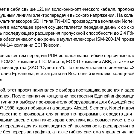
ет в себя свыше 121 км волоконно-оптического кабеля, пролож
душным линиям электропередачи высокого напряжения. На кол
ультиплексоров SDH типа TN-4XE производства компании Nortel
ния в настоящее время осуществляется передача данных со ско
ь последующего расширения пропускной способности до 2,4 Гбит
а обеспечивают синхронные мультиплексоры ISM-200-1/4 произ
DM-1/4 компании ECI Telecom.
овых систем передачи PDH использованы гибкие первичные пл
 PCMX1 компании TTC Marconi, FOX-U компании АВВ, а также 
производства (ЗАО "Супертел"). По словам главного инженера 
толия Ермашова, все затраты на Восточный комплекс кольцев
л.
гой, этот проект начинался с выбора поставщика решения и аде
ания. После принятия концепции построения Единой информаци
ступило к выбору производителя оборудования для будущей си
7-1998 годов побывали на заводах Alcatel, Siemens, Nortel и дру
, известного производителя аппаратно-программных средств для
ими здесь стали такие характеристики, как совместимость с 
 передачи других производителей, возможность расширения пр
т/с без перерыва трафика, а также гибкая система управления, 