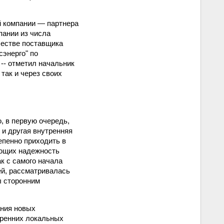
й компании — партнера
пании из числа
честве поставщика
энерго" по
 -- отметил начальник
 так и через своих
, в первую очередь,
 и другая внутренняя
епенно приходить в
ающих надежность
к с самого начала
ей, рассматривалась
ы сторонним
ания новых
тренних локальных