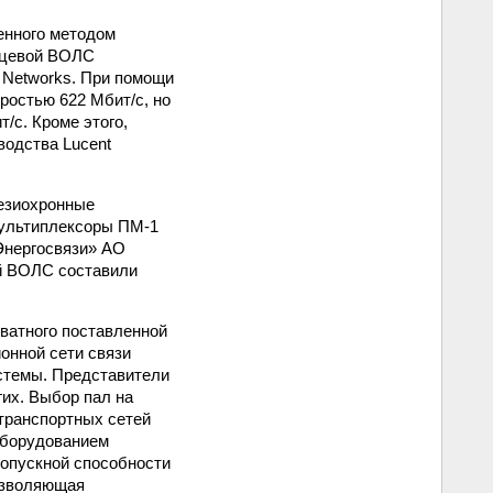
енного методом
ьцевой ВОЛС
 Networks. При помощи
ростью 622 Мбит/с, но
/с. Кроме этого,
водства Lucent
езиохронные
мультиплексоры ПМ-1
«Энергосвязи» АО
ой ВОЛС составили
кватного поставленной
онной сети связи
стемы. Представители
гих. Выбор пал на
 транспортных сетей
оборудованием
опускной способности
позволяющая