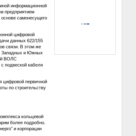
единой информационной
ным предприятием
 основе самонесущего
ронной цифровой
едачи данных 622/155
ов связи. В этом же
 в Западных и Южных
вой ВОЛС
 с подвеской кабеля
ия цифровой первичной
боты по строительству
комплекса кольцевой
орим более подробно.
ерго" и корпорации