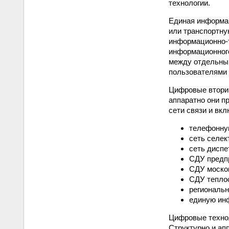
технологии.
Единая информац
или транспортну
информационно-т
информационного
между отдельным
пользователями 
Цифровые вторич
аппаратно они п
сети связи и вкл
телефонну
сеть селек
сеть диспе
СДУ предпр
СДУ москов
СДУ тепло
региональн
единую ин
Цифровые технол
Структурно и ап