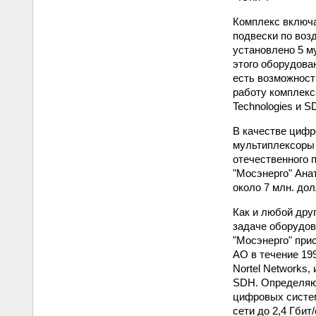
Комплекс включа
подвески по воз
установлено 5 м
этого оборудова
есть возможност
работу комплекс
Technologies и S
В качестве цифр
мультиплексоры
отечественного 
"Мосэнерго" Ана
около 7 млн. дол
Как и любой дру
задаче оборудов
"Мосэнерго" при
АО в течение 199
Nortel Networks
SDH. Определяющ
цифровых систем
сети до 2,4 Гби