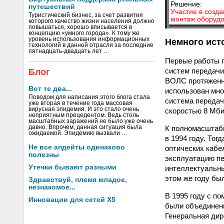
Решение:
путешествий
Участие в созд
Туристический бизнес, за счет развития
монтаж оборудо
которого качество жизни населения должно
повышаться, хорошо вписывается в
концепцию «умного города». К тому же
уровень использования информационных
Немного ист
технологий в данной отрасли за последние
пятнадцать-двадцать лет …
Первые работы п
систем передачи
Блог
ВОЛС протяженн
Вот те два...
использован мно
Поводом для написания этого блога стала
система передач
уже вторая в течение года массовая
вирусная эпидемия. И это стало очень
скоростью 8 Мби
неприятным прецедентом. Ведь столь
масштабных заражений не было уже очень
К полномасштабн
давно. Впрочем, данная ситуация была
ожидаемой. Эпидемию вызвали …
в 1994 году. То
Не все апдейты одинаково
оптических кабе
полезны
эксплуатацию пе
Утечки бывают разными
интеллектуальны
этом же году бы
Здравствуй, племя младое,
незнакомое...
В 1995 году с п
Инновации для сетей X5
были объединен
Генеральная дир