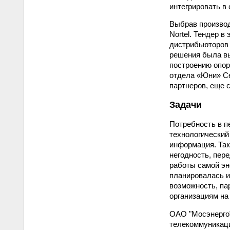
интегрировать в
Выбрав производ
Nortel. Тендер в
дистрибьюторов 
решения была вы
построению опорн
отдела «Юни» Сер
партнеров, еще с
Задачи
Потребность в п
технологический
информация. Так
негодность, пер
работы самой эн
планировалась и
возможность, па
организациям на
ОАО "Мосэнерго"
телекоммуникаци