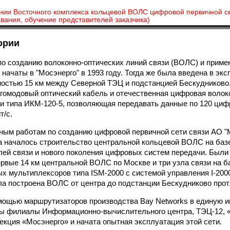
ании Восточного комплекса кольцевой ВОЛС цифровой первичной се
вания, обучение представителей заказчика)
ории
о созданию волоконно-оптических линий связи (ВОЛС) и прим
 начаты в "Мосэнерго" в 1993 году. Тогда же была введена в эк
остью 15 км между Северной ТЭЦ и подстанцией Бескудниково
гомодовый оптический кабель и отечественная цифровая волок
и типа ИКМ-120-5, позволяющая передавать данные по 120 ци
т/с.
ым работам по созданию цифровой первичной сети связи АО "
гда началось строительство центральной кольцевой ВОЛС на ба
лей связи и нового поколения цифровых систем передачи. Были
рвые 14 км центральной ВОЛС по Москве и три узла связи на б
х мультиплексоров типа ISM-2000 с системой управления I-2000
ла построена ВОЛС от центра до подстанции Бескудниково прот
омощью маршрутизаторов производства Bay Networks в единую 
ы филиалы Информационно-вычислительного центра, ТЭЦ-12, «
екция «Мосэнерго» и начата опытная эксплуатация этой сети.