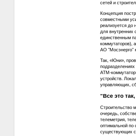
сетей и строите
Концепция постр
совместными уси
реализуется до 
для внутренних 
единственным па
коммутаторов), 
АО "Мосэнерго" 
Так, «Юни», про
подразделениях 
АТМ-коммутаторы
устройств. Лока
управляющих, сб
"Все это так
Строительство м
очередь, собств
телеметрия, тел
оптимальной по 
существующих ст