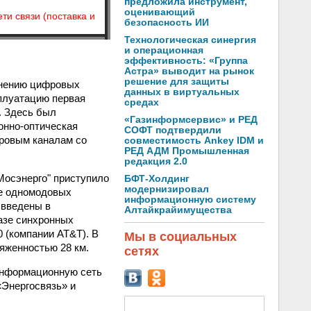
предложила инструмент,
оценивающий
ти связи (поставка и
безопасность ИИ
Технологическая синергия
и операционная
эффективность: «Группа
Астра» выводит на рынок
решение для защиты
енению цифровых
данных в виртуальных
сплуатацию первая
средах
. Здесь был
«Газинформсервис» и РЕД
онно-оптическая
СОФТ подтвердили
фровым каналам со
совместимость Ankey IDM и
РЕД АДМ Промышленная
редакция 2.0
Мосэнерго" приступило
БФТ-Холдинг
модернизировал
зе одномодовых
информационную систему
 введены в
Алтайкрайимущества
азе синхронных
 (компании AT&T). В
Мы в социальных
яженностью 28 км.
сетях
информационную сеть
Энергосвязь» и