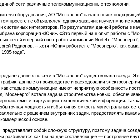
 единой сети различные телекоммуникационные технологии.
ителя оборудования, АО "Мосэнерго" начало поиск подходяще
 этом проекте не объявлялся, однако заказчик изучил многие ком
и системных интеграторов. По результатам данной работы в ка
брана корпорация «Юни». «Это первый наш опыт работы с "Мос
ых сетей и первый опыт работы компании Nortel с "Мосэнерго",
гей Родионов, -- хотя «Юни» работает с "Мосэнерго", как сама,
 1995 года".
ередаче данных по сети в "Мосэнерго" существовала всегда. Это
 трафик, данные о производстве и расходовании электроэнергии
 как старые коммуникации имеют неприятную особенность пост
ед "Мосэнерго" встала задача строительства новых, обеспечив
ергосистемы и циркуляцию технологической информации. Так ка
збыточная мощность и избыточная емкость магистральных сет
раллельно с решением внутренних задач, предоставлять канал
 коммерческой основе.
 представляет собой сложную структуру, поэтому задача созд
й разбивается как бы на две составляющие — построение вну