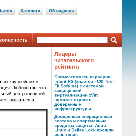
бытия
Каталоги
Об издании
зопасность
Лидеры
читательского
рейтинга
Совместимость серверов
н из крупнейших в
Inferit RS (кластер «СФ Тех»
ГК Softline) с системой
зация. Любопытно, что
защищенной
ьный центр головной
виртуализации zVirt
жет оказаться в
поможет строить
доверенные
инфраструктуры
Доверенная операционная
система и современные
средства защиты: Astra
Linux и Dallas Lock прошли
испытания