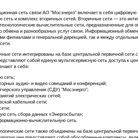
ионная сеть связи АО "Мосэнерго" включает в себя цифровую 
ю сеть и комплекс вторичных сетей. Вторичные сети — это инт
ехнологические вычислительные сети, предназначенные для о
 обмена и разнообразных услуг связи. Информационный обмен
и филиалами и генеральной дирекцией, так и между отдельны
сети.
ные сети интегрированы на базе центральной первичной сети с
редставляют собой единую мультисервисную сеть доступа к це
ючают в себя:
ю сеть;
торных аудио- и видео совещаний и конференций;
тчерского управления (СДУ) "Мосэнерго";
иятий электрических сетей;
ской кабельной сети;
сети;
ую сеть сбора данных «Энергосбыта»;
формационно-вычислительную сеть.
огические сети также объединены на базе центральной первичн
паратно они представляют собой обособленные комплексы, вк