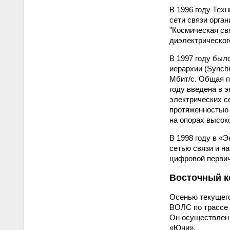
В 1996 году Тех
сети связи орга
"Космическая св
диэлектрическог
В 1997 году был
иерархии (Synchr
Мбит/с. Общая п
году введена в 
электрических с
протяженностью 
на опорах высок
В 1998 году в «
сетью связи и н
цифровой первич
Восточный к
Осенью текущего
ВОЛС по трассе 
Он осуществлен 
«Юни».