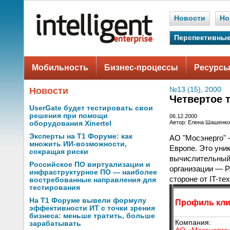
Новости
Но
Перспективные
Мобильность
Бизнес-процессы
Ресурсы
Новости
№13 (15), 2000
Четвертое 
UserGate будет тестировать свои
решения при помощи
06.12.2000
Автор: Елена Шашенк
оборудования Xinertel
Эксперты на Т1 Форуме: как
АО "Мосэнерго" 
множить ИИ-возможности,
Европе. Это уни
сокращая риски
вычислительный 
Российское ПО виртуализации и
организации — Р
инфраструктурное ПО — наиболее
стороне от IT-те
востребованные направления для
тестирования
На Т1 Форуме вывели формулу
Профиль кли
эффективности ИТ с точки зрения
бизнеса: меньше тратить, больше
Компания:
зарабатывать