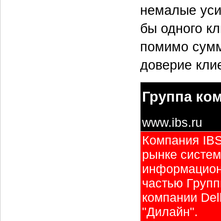
немалые уси
бы одного кл
помимо сумм
доверие клие
Группа ко
www.ibs.ru
Компания IBS
рынке систем
информационн
частью Групп
компании Del
"Дилайн".