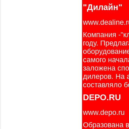
"Дилайн"
www.dealine.r
Компания -"к
году. Предла
оборудование
самого начал
заложена спо
дилеров. На 
составляло б
DEPO.RU
www.depo.ru
Образована в