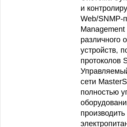
и контролир
Web/SNMP-пл
Management 
различного 
устройств, 
протоколов 
Управляемый
сети Master
полностью у
оборудования
производить 
электропита