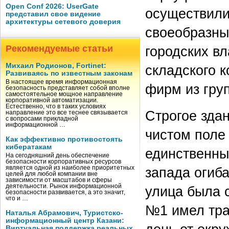
Open Conf 2026: UserGate
осуществили
представил свое видение
архитектуры сетевого доверия
своеобразны
Рекомендуемые статьи
городских вл
Михаил Родионов, Fortinet:
складского 
Развиваясь по известным законам
В настоящее время информационная
фирм из гру
безопасность представляет собой вполне
самостоятельное мощное направление
корпоративной автоматизации.
Естественно, что в таких условиях
Строгое здан
направление это все теснее связывается
с вопросами прикладной
информационной …
чистом поле
Как эффективно противостоять
кибератакам
единственны
На сегодняшний день обеспечение
безопасности корпоративных ресурсов
является одной из наиболее приоритетных
запада огиб
целей для любой компании вне
зависимости от масштабов и сферы
деятельности. Рынок информационной
улица была 
безопасности развивается, а это значит,
что и …
№1 имел тра
Наталья Абрамович, Туристско-
информационный центр Казани:
Виртуальная поддержка реальных