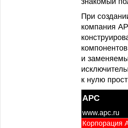
знакомый по
При создани
компания AP
конструиров
компонентов
и заменяемы
исключитель
к нулю прост
APC
www.apc.ru
Корпорация A