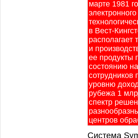
марте 1981 г
электронного
технологичес
в Вест-Кингс
располагает 
и производст
ее продукты 
состоянию на
сотрудников 
уровню доход
рубежа 1 млр
спектр решен
разнообразны
центров обра
Система Sym