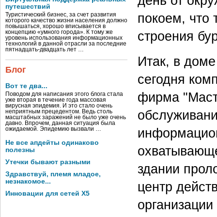
день от окр
путешествий
покоем, что 
Туристический бизнес, за счет развития
которого качество жизни населения должно
повышаться, хорошо вписывается в
строения бу
концепцию «умного города». К тому же
уровень использования информационных
технологий в данной отрасли за последние
пятнадцать-двадцать лет …
Итак, в дом
Блог
сегодня ком
Вот те два...
фирма "Маст
Поводом для написания этого блога стала
уже вторая в течение года массовая
вирусная эпидемия. И это стало очень
обслуживани
неприятным прецедентом. Ведь столь
масштабных заражений не было уже очень
давно. Впрочем, данная ситуация была
информацион
ожидаемой. Эпидемию вызвали …
Не все апдейты одинаково
охватывающе
полезны
Утечки бывают разными
здании прол
Здравствуй, племя младое,
незнакомое...
центр действ
Инновации для сетей X5
организации 