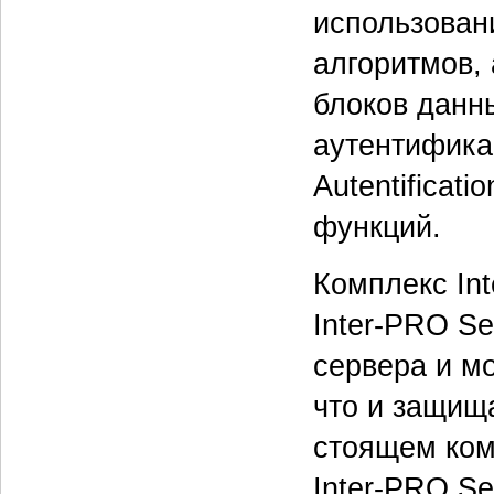
использован
алгоритмов,
блоков данн
аутентифик
Autentificat
функций.
Комплекс In
Inter-PRO Se
сервера и мо
что и защищ
стоящем ком
Inter-PRO S