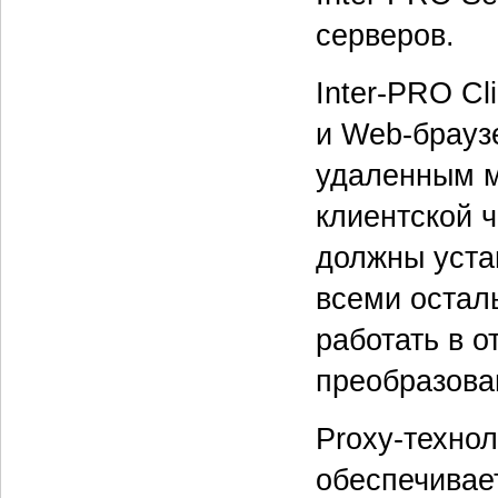
серверов.
Inter-PRO Cl
и Web-брауз
удаленным м
клиентской 
должны уста
всеми осталь
работать в о
преобразова
Proxy-технол
обеспечивает