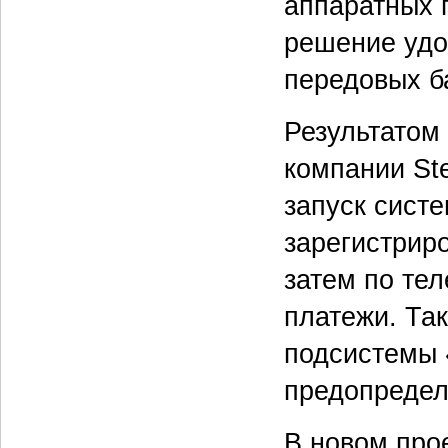
аппаратных 
решение удо
передовых б
Результатом
компании St
запуск сист
зарегистриро
затем по те
платежи. Так
подсистемы 
предопредел
В новом про