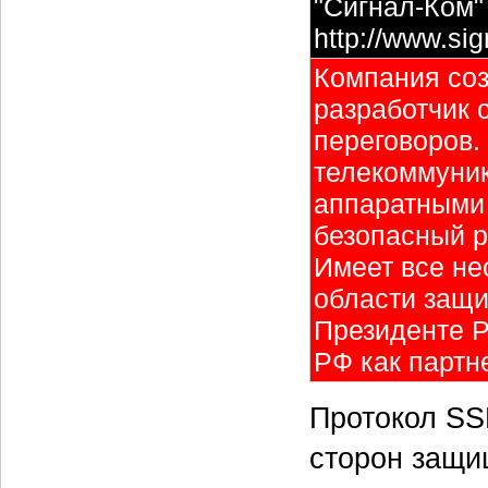
"Сигнал-Ком"
http://www.si
Компания соз
разработчик
переговоров.
телекоммуник
аппаратными
безопасный р
Имеет все не
области защи
Президенте Р
РФ как партн
Протокол SS
сторон защи