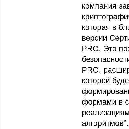
компания з
криптографи
которая в б
версии Серт
PRO. Это по
безопасности
PRO, расшир
которой буд
формировани
формами в с
реализациям
алгоритмов”.