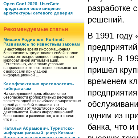
Open Conf 2026: UserGate
разработке 
представил свое видение
архитектуры сетевого доверия
решений.
Рекомендуемые статьи
В 1991 году 
Михаил Родионов, Fortinet:
Развиваясь по известным законам
предприятий
В настоящее время информационная
безопасность представляет собой вполне
группу. В 19
самостоятельное мощное направление
корпоративной автоматизации.
Естественно, что в таких условиях
пришел круп
направление это все теснее связывается
с вопросами прикладной
информационной …
временем кл
Как эффективно противостоять
кибератакам
предприятия,
На сегодняшний день обеспечение
безопасности корпоративных ресурсов
является одной из наиболее приоритетных
обслуживани
целей для любой компании вне
зависимости от масштабов и сферы
деятельности. Рынок информационной
одним из пр
безопасности развивается, а это значит,
что и …
банка, что и
Наталья Абрамович, Туристско-
информационный центр Казани:
Виртуальная поддержка реальных