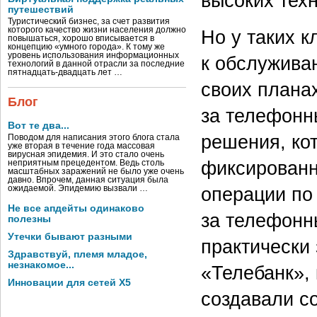
высоких техн
путешествий
Туристический бизнес, за счет развития
которого качество жизни населения должно
Но у таких 
повышаться, хорошо вписывается в
концепцию «умного города». К тому же
уровень использования информационных
к обслужива
технологий в данной отрасли за последние
пятнадцать-двадцать лет …
своих плана
Блог
за телефонн
Вот те два...
решения, ко
Поводом для написания этого блога стала
уже вторая в течение года массовая
вирусная эпидемия. И это стало очень
фиксированн
неприятным прецедентом. Ведь столь
масштабных заражений не было уже очень
давно. Впрочем, данная ситуация была
операции по
ожидаемой. Эпидемию вызвали …
Не все апдейты одинаково
за телефонн
полезны
Утечки бывают разными
практически
Здравствуй, племя младое,
незнакомое...
«Телебанк»,
Инновации для сетей X5
создавали с