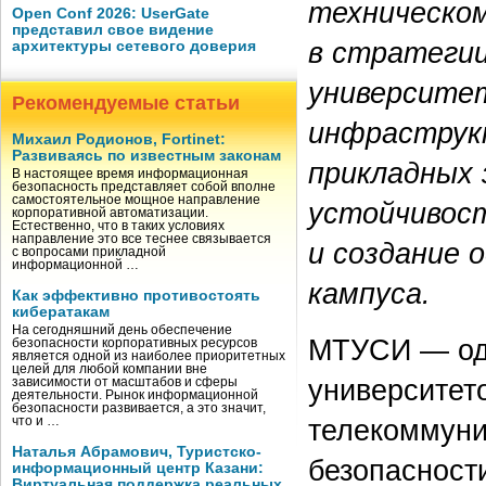
техническом
Open Conf 2026: UserGate
представил свое видение
в стратеги
архитектуры сетевого доверия
университет
Рекомендуемые статьи
инфраструкт
Михаил Родионов, Fortinet:
Развиваясь по известным законам
прикладных 
В настоящее время информационная
безопасность представляет собой вполне
самостоятельное мощное направление
устойчивост
корпоративной автоматизации.
Естественно, что в таких условиях
направление это все теснее связывается
и создание 
с вопросами прикладной
информационной …
кампуса.
Как эффективно противостоять
кибератакам
На сегодняшний день обеспечение
МТУСИ — оди
безопасности корпоративных ресурсов
является одной из наиболее приоритетных
целей для любой компании вне
университет
зависимости от масштабов и сферы
деятельности. Рынок информационной
безопасности развивается, а это значит,
телекоммуни
что и …
Наталья Абрамович, Туристско-
безопасност
информационный центр Казани:
Виртуальная поддержка реальных