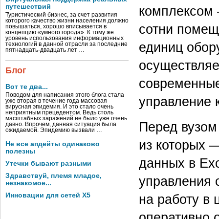
путешествий
комплексом 
Туристический бизнес, за счет развития
которого качество жизни населения должно
сотни помещ
повышаться, хорошо вписывается в
концепцию «умного города». К тому же
уровень использования информационных
единиц обор
технологий в данной отрасли за последние
пятнадцать-двадцать лет …
осуществляе
Блог
современные
Вот те два...
Поводом для написания этого блога стала
управление 
уже вторая в течение года массовая
вирусная эпидемия. И это стало очень
неприятным прецедентом. Ведь столь
масштабных заражений не было уже очень
Перед вузом 
давно. Впрочем, данная ситуация была
ожидаемой. Эпидемию вызвали …
из которых 
Не все апдейты одинаково
полезны
данных в Ex
Утечки бывают разными
Здравствуй, племя младое,
управления
незнакомое...
на работу в
Инновации для сетей X5
оперативно 