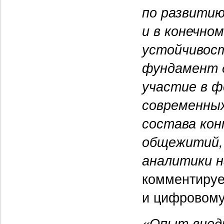
по развитию
и в конечно
устойчивос
фундамент д
участие в ф
современных
состава кон
общежитий, 
аналитики н
комментиру
и цифровом
«Опыт внед