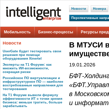
Новости
Номера
Перспективные напр
Мобильность
Бизнес-процессы
Ресурсы пред
Новости
В МТУСИ в
UserGate будет тестировать свои
имуществ
решения при помощи
оборудования Xinertel
19.01.2026
Эксперты на Т1 Форуме: как
множить ИИ-возможности,
сокращая риски
БФТ-Холдинг
Российское ПО виртуализации и
инфраструктурное ПО — наиболее
«БФТ.Управ
востребованные направления для
тестирования
в Московско
На Т1 Форуме вывели формулу
эффективности ИТ с точки зрения
и информат
бизнеса: меньше тратить, больше
зарабатывать