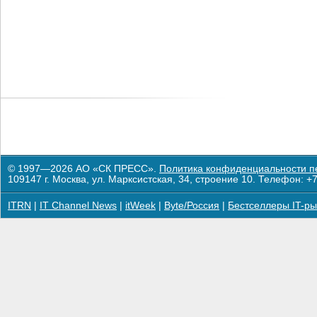
© 1997—2026 АО «СК ПРЕСС».
Политика конфиденциальности п
109147 г. Москва, ул. Марксистская, 34, строение 10. Телефон: +7
ITRN
|
IT Channel News
|
itWeek
|
Byte/Россия
|
Бестселлеры IT-ры