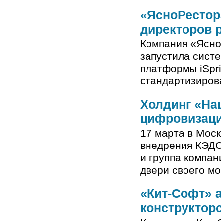
«ЯсноРестор
директоров 
Компания «Ясно
запустила сист
платформы iSpri
стандартизиров
Холдинг «На
цифровизаци
17 марта в Моск
внедрения КЭДО
и группа компан
двери своего м
«Кит-Софт» 
конструктор