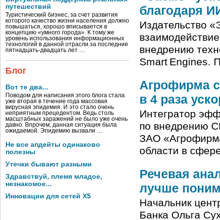
путешествий
благодаря И
Туристический бизнес, за счет развития
которого качество жизни населения должно
Издательство «Э
повышаться, хорошо вписывается в
концепцию «умного города». К тому же
взаимодействие
уровень использования информационных
технологий в данной отрасли за последние
внедрению техн
пятнадцать-двадцать лет …
Smart Engines.
Блог
Агрофирма с
Вот те два...
Поводом для написания этого блога стала
в 4 раза уск
уже вторая в течение года массовая
вирусная эпидемия. И это стало очень
Интегратор эфф
неприятным прецедентом. Ведь столь
масштабных заражений не было уже очень
по внедрению C
давно. Впрочем, данная ситуация была
ожидаемой. Эпидемию вызвали …
ЗАО «Агрофирма
Не все апдейты одинаково
области в сфер
полезны
Утечки бывают разными
Речевая ана
Здравствуй, племя младое,
незнакомое...
лучше поним
Инновации для сетей X5
Начальник центр
Банка Ольга Сух