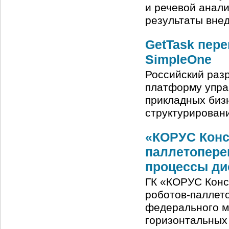
и речевой анали
результаты вне
GetTask пер
SimpleOne
Российский разр
платформу упра
прикладных биз
структурирован
«КОРУС Конс
паллетопере
процессы ди
ГК «КОРУС Конс
роботов-паллет
федерального м
горизонтальных