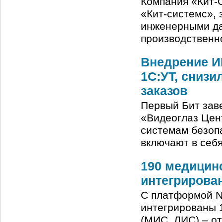
Компания «Кит-
«Кит-системс»,
инженерными да
производственн
Внедрение И
1С:УТ, снизи
заказов
Первый Бит зав
«Видеоглаз Цен
системам безоп
включают в себ
190 медицин
интегрирова
C платформой N
интегрированы 
(МИС, ЛИС) – о