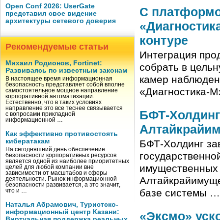
Open Conf 2026: UserGate
С платформо
представил свое видение
архитектуры сетевого доверия
«Диагностик
контуре
Рекомендуемые статьи
Интеграция про
Михаил Родионов, Fortinet:
собрать в цель
Развиваясь по известным законам
камер наблюден
В настоящее время информационная
безопасность представляет собой вполне
«Диагностика-М
самостоятельное мощное направление
корпоративной автоматизации.
Естественно, что в таких условиях
направление это все теснее связывается
БФТ-Холдинг
с вопросами прикладной
информационной …
Алтайкрайи
Как эффективно противостоять
кибератакам
БФТ-Холдинг за
На сегодняшний день обеспечение
государственно
безопасности корпоративных ресурсов
является одной из наиболее приоритетных
имущественных 
целей для любой компании вне
зависимости от масштабов и сферы
Алтайкрайимуще
деятельности. Рынок информационной
безопасности развивается, а это значит,
базе системы …
что и …
Наталья Абрамович, Туристско-
информационный центр Казани:
«Эксмо» уск
Виртуальная поддержка реальных