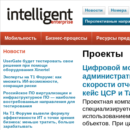
Новости
Номера
Перспективные напр
Мобильность
Бизнес-процессы
Ресурсы пред
Новости
Проекты
UserGate будет тестировать свои
решения при помощи
Цифровой мо
оборудования Xinertel
администрат
Эксперты на Т1 Форуме: как
множить ИИ-возможности,
скорости отч
сокращая риски
кейс ЦСР и Т
Российское ПО виртуализации и
инфраструктурное ПО — наиболее
Проектная комп
востребованные направления для
тестирования
специализирует
На Т1 Форуме вывели формулу
использованием
эффективности ИТ с точки зрения
бизнеса: меньше тратить, больше
объектов. При 
зарабатывать