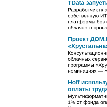
TData запуст
Разработчик пл
собственную ИТ
платформы без 
облачного пров
Проект ДОМ.
«Хрустальна
Консультационн
облачных серви
программы «Хрус
номинациях — «
Hoff исполь
оплаты труд
Мультиформатны
1% от фонда оп