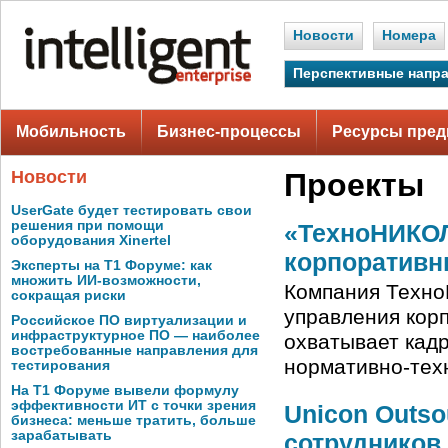
Новости
Номера
Перспективные напр
Мобильность
Бизнес-процессы
Ресурсы пред
Новости
Проекты
UserGate будет тестировать свои
решения при помощи
«ТехноНИКОЛ
оборудования Xinertel
корпоративн
Эксперты на Т1 Форуме: как
множить ИИ-возможности,
Компания Техн
сокращая риски
управления кор
Российское ПО виртуализации и
инфраструктурное ПО — наиболее
охватывает кад
востребованные направления для
нормативно-тех
тестирования
На Т1 Форуме вывели формулу
эффективности ИТ с точки зрения
Unicon Outs
бизнеса: меньше тратить, больше
зарабатывать
сотрудников