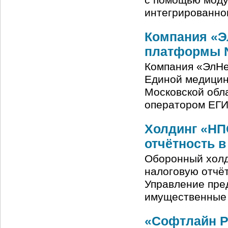
с помощью моду
интегрированно
Компания «Э
платформы N
Компания «ЭлНе
Единой медицин
Московской обл
оператором ЕГИ
Холдинг «НП
отчётность в
Оборонный холд
налоговую отчё
Управление пред
имущественные 
«Софтлайн Ре