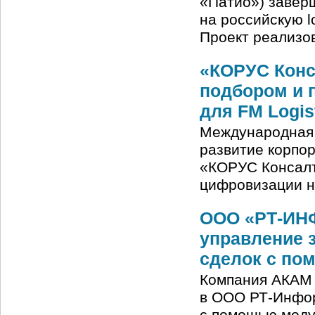
«Патио») завер
на российскую 
Проект реализо
«КОРУС Конс
подбором и 
для FM Logis
Международная 
развитие корпо
«КОРУС Консалт
цифровизации н
ООО «РТ-ИНФ
управление 
сделок с по
Компания АКАМ 
в ООО РТ-Инфор