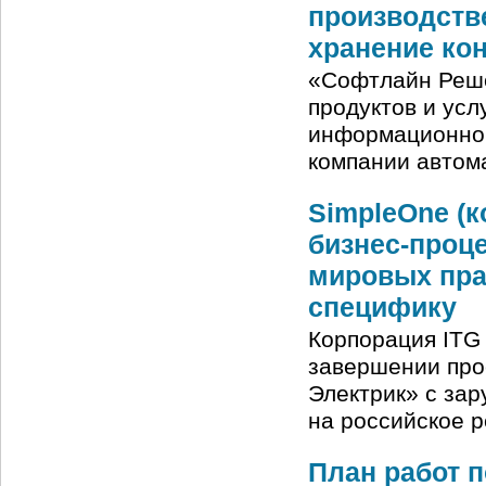
производств
хранение ко
«Софтлайн Реше
продуктов и ус
информационной
компании автом
SimpleOne (
бизнес-проц
мировых пра
специфику
Корпорация ITG 
завершении про
Электрик» с за
на российское 
План работ 