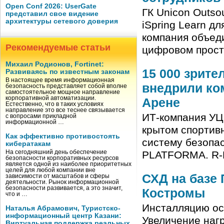
Open Conf 2026: UserGate
ГК Unicon Outso
представил свое видение
архитектуры сетевого доверия
iSpring Learn 
компания объед
Рекомендуемые статьи
цифровом прост
Михаил Родионов, Fortinet:
15 000 зрите
Развиваясь по известным законам
В настоящее время информационная
внедрили ко
безопасность представляет собой вполне
самостоятельное мощное направление
корпоративной автоматизации.
Арене
Естественно, что в таких условиях
направление это все теснее связывается
ИТ-компания УЦ
с вопросами прикладной
информационной …
крытом спортив
Как эффективно противостоять
систему безопа
кибератакам
На сегодняшний день обеспечение
PLATFORMA. R-
безопасности корпоративных ресурсов
является одной из наиболее приоритетных
целей для любой компании вне
СХД на базе 
зависимости от масштабов и сферы
деятельности. Рынок информационной
безопасности развивается, а это значит,
Костромы
что и …
Инсталляцию ос
Наталья Абрамович, Туристско-
информационный центр Казани:
Увеличение нагр
Виртуальная поддержка реальных