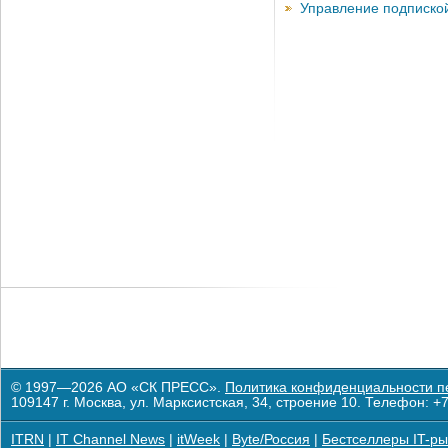
Управление подписко
© 1997—2026 АО «СК ПРЕСС».
Политика конфиденциальности п
109147 г. Москва, ул. Марксистская, 34, строение 10. Телефон: +7
ITRN
|
IT Channel News
|
itWeek
|
Byte/Россия
|
Бестселлеры IT-ры