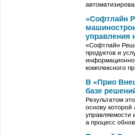
автоматизирова
«Софтлайн Ре
машинострои
управления 
«Софтлайн Реше
продуктов и ус
информационной
комплексного п
В «Прио Вне
базе решени
Результатом эт
основу которой 
управляемости и
а процесс обно