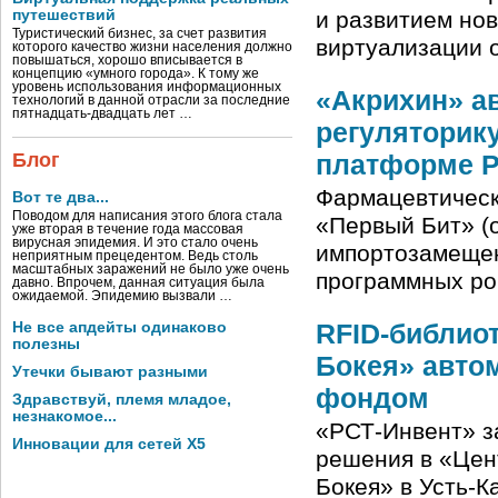
путешествий
и развитием но
Туристический бизнес, за счет развития
виртуализации 
которого качество жизни населения должно
повышаться, хорошо вписывается в
концепцию «умного города». К тому же
уровень использования информационных
«Акрихин» а
технологий в данной отрасли за последние
пятнадцать-двадцать лет …
регуляторику
Блог
платформе PI
Фармацевтическ
Вот те два...
Поводом для написания этого блога стала
«Первый Бит» (
уже вторая в течение года массовая
вирусная эпидемия. И это стало очень
импортозамещен
неприятным прецедентом. Ведь столь
масштабных заражений не было уже очень
программных ро
давно. Впрочем, данная ситуация была
ожидаемой. Эпидемию вызвали …
RFID-библио
Не все апдейты одинаково
полезны
Бокея» авто
Утечки бывают разными
фондом
Здравствуй, племя младое,
незнакомое...
«РСТ-Инвент» з
Инновации для сетей X5
решения в «Цен
Бокея» в Усть-К