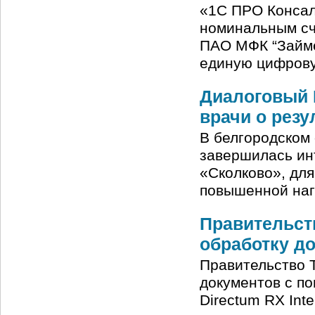
«1С ПРО Консал
номинальным сче
ПАО МФК “Займе
единую цифрову
Диалоговый 
врачи о резу
В белгородском
завершилась ин
«Сколково», дл
повышенной наг
Правительст
обработку д
Правительство 
документов с п
Directum RX Int