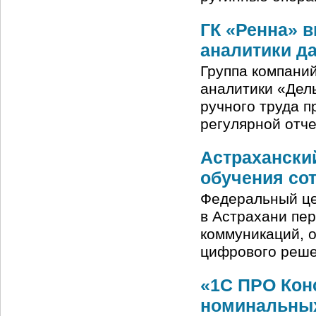
ГК «Ренна» в
аналитики д
Группа компани
аналитики «Дель
ручного труда п
регулярной отче
Астрахански
обучения со
Федеральный це
в Астрахани пе
коммуникаций, 
цифрового реше
«1С ПРО Кон
номинальных 