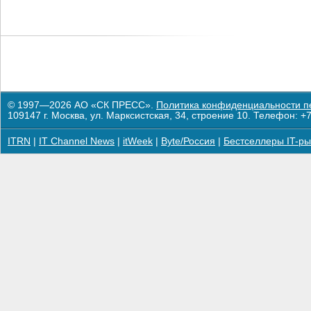
© 1997—2026 АО «СК ПРЕСС».
Политика конфиденциальности п
109147 г. Москва, ул. Марксистская, 34, строение 10. Телефон: +7
ITRN
|
IT Channel News
|
itWeek
|
Byte/Россия
|
Бестселлеры IT-ры