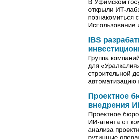
В Уфимском гос
открыли ИТ-лабо
познакомиться 
Использование 
IBS разраба
инвестицион
Группа компани
для «Уралкалия
строительной д
автоматизацию 
Проектное б
внедрения И
Проектное бюро
ИИ-агента от к
анализа проект
рутинные опера