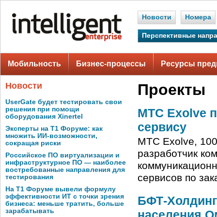
Новости
Номера
Перспективные напр
Мобильность
Бизнес-процессы
Ресурсы пред
Новости
Проекты
UserGate будет тестировать свои
решения при помощи
МТС Exolve 
оборудования Xinertel
сервису
Эксперты на Т1 Форуме: как
множить ИИ-возможности,
МТС Exolve, 10
сокращая риски
разработчик ко
Российское ПО виртуализации и
инфраструктурное ПО — наиболее
коммуникационн
востребованные направления для
сервисов по зак
тестирования
На Т1 Форуме вывели формулу
эффективности ИТ с точки зрения
БФТ-Холдинг
бизнеса: меньше тратить, больше
зарабатывать
населения О