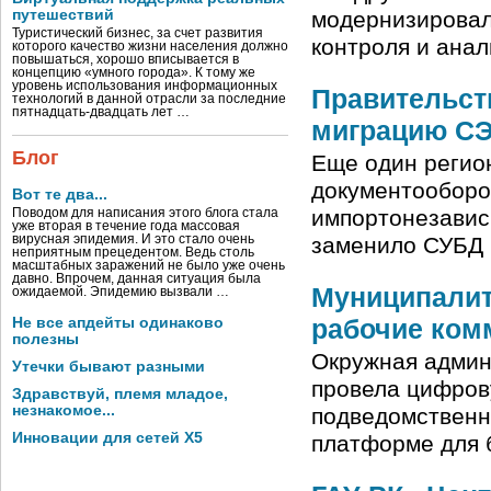
путешествий
модернизировал
Туристический бизнес, за счет развития
контроля и анал
которого качество жизни населения должно
повышаться, хорошо вписывается в
концепцию «умного города». К тому же
уровень использования информационных
Правительст
технологий в данной отрасли за последние
пятнадцать-двадцать лет …
миграцию СЭ
Блог
Еще один регио
документооборо
Вот те два...
импортонезавис
Поводом для написания этого блога стала
уже вторая в течение года массовая
вирусная эпидемия. И это стало очень
заменило СУБД 
неприятным прецедентом. Ведь столь
масштабных заражений не было уже очень
давно. Впрочем, данная ситуация была
Муниципалит
ожидаемой. Эпидемию вызвали …
рабочие ком
Не все апдейты одинаково
полезны
Окружная админ
Утечки бывают разными
провела цифров
Здравствуй, племя младое,
незнакомое...
подведомственн
Инновации для сетей X5
платформе для 