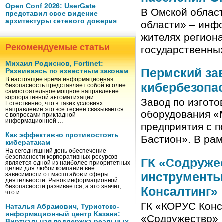
Open Conf 2026: UserGate
В Омской облас
представил свое видение
архитектуры сетевого доверия
области» – инф
жителях региона
Рекомендуемые статьи
государственны
Михаил Родионов, Fortinet:
Пермский за
Развиваясь по известным законам
В настоящее время информационная
кибербезопа
безопасность представляет собой вполне
самостоятельное мощное направление
корпоративной автоматизации.
Завод по изгот
Естественно, что в таких условиях
направление это все теснее связывается
оборудования «
с вопросами прикладной
информационной …
предприятия с 
Как эффективно противостоять
Бастион». В ра
кибератакам
На сегодняшний день обеспечение
безопасности корпоративных ресурсов
ГК «Содруже
является одной из наиболее приоритетных
целей для любой компании вне
инструменты
зависимости от масштабов и сферы
деятельности. Рынок информационной
безопасности развивается, а это значит,
Консалтинг»
что и …
ГК «КОРУС Конс
Наталья Абрамович, Туристско-
информационный центр Казани:
«Содружество» 
Виртуальная поддержка реальных