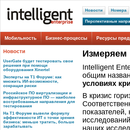
Новости
Номера
Перспективные напр
Мобильность
Бизнес-процессы
Ресурсы пред
Новости
Измеряем 
UserGate будет тестировать свои
решения при помощи
Intelligent E
оборудования Xinertel
общим назва
Эксперты на Т1 Форуме: как
множить ИИ-возможности,
условиях кри
сокращая риски
Российское ПО виртуализации и
В кризис гор
инфраструктурное ПО — наиболее
востребованные направления для
Соответствен
тестирования
показателей,
На Т1 Форуме вывели формулу
эффективности ИТ с точки зрения
исследований
бизнеса: меньше тратить, больше
наших исслед
зарабатывать