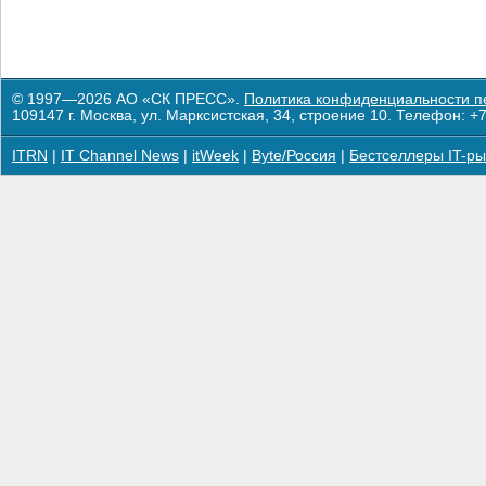
© 1997—2026 АО «СК ПРЕСС».
Политика конфиденциальности п
109147 г. Москва, ул. Марксистская, 34, строение 10. Телефон: +7
ITRN
|
IT Channel News
|
itWeek
|
Byte/Россия
|
Бестселлеры IT-ры