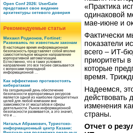
Open Conf 2026: UserGate
«Практика ис
представил свое видение
архитектуры сетевого доверия
одинаковой ме
мае-июне и о
Рекомендуемые статьи
Фактически м
Михаил Родионов, Fortinet:
показатели и
Развиваясь по известным законам
В настоящее время информационная
всего – ИТ-бю
безопасность представляет собой вполне
самостоятельное мощное направление
приоритеты в
корпоративной автоматизации.
Естественно, что в таких условиях
направление это все теснее связывается
которые пред
с вопросами прикладной
информационной …
время. Трижд
Как эффективно противостоять
кибератакам
Надеемся, эт
На сегодняшний день обеспечение
безопасности корпоративных ресурсов
действовать 
является одной из наиболее приоритетных
целей для любой компании вне
изменения как
зависимости от масштабов и сферы
деятельности. Рынок информационной
безопасности развивается, а это значит,
страны.
что и …
Наталья Абрамович, Туристско-
Отчет о резу
информационный центр Казани:
Виртуальная поддержка реальных