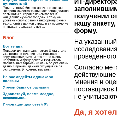
ИТ-директор
путешествий
заполнившим
Туристический бизнес, за счет развития
которого качество жизни населения должно
повышаться, хорошо вписывается в
получении от
концепцию «умного города». К тому же
уровень использования информационных
нашу анкету,
технологий в данной отрасли за последние
пятнадцать-двадцать лет …
форму.
Блог
На указанный
Вот те два...
исследования 
Поводом для написания этого блога стала
уже вторая в течение года массовая
проведенного 
вирусная эпидемия. И это стало очень
неприятным прецедентом. Ведь столь
масштабных заражений не было уже очень
Согласно мет
давно. Впрочем, данная ситуация была
ожидаемой. Эпидемию вызвали …
действующие 
Не все апдейты одинаково
Мнения и оцен
полезны
Утечки бывают разными
поставщиков И
Здравствуй, племя младое,
не учитывают
незнакомое...
Инновации для сетей X5
Да, я хоте