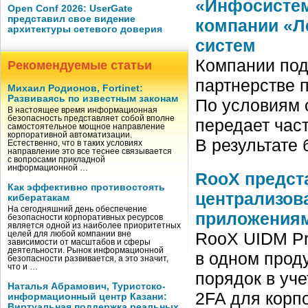
«Инфосисте
Open Conf 2026: UserGate
представил свое видение
компании «Л
архитектуры сетевого доверия
систем
Компании под
Рекомендуемые статьи
партнерстве 
Михаил Родионов, Fortinet:
Развиваясь по известным законам
По условиям 
В настоящее время информационная
безопасность представляет собой вполне
передает час
самостоятельное мощное направление
корпоративной автоматизации.
В результате
Естественно, что в таких условиях
направление это все теснее связывается
с вопросами прикладной
информационной …
RooX предст
Как эффективно противостоять
централизов
кибератакам
На сегодняшний день обеспечение
приложения
безопасности корпоративных ресурсов
является одной из наиболее приоритетных
RooX UIDM Pr
целей для любой компании вне
зависимости от масштабов и сферы
деятельности. Рынок информационной
в одном проду
безопасности развивается, а это значит,
что и …
порядок в уче
Наталья Абрамович, Туристско-
2FA для корп
информационный центр Казани:
Виртуальная поддержка реальных