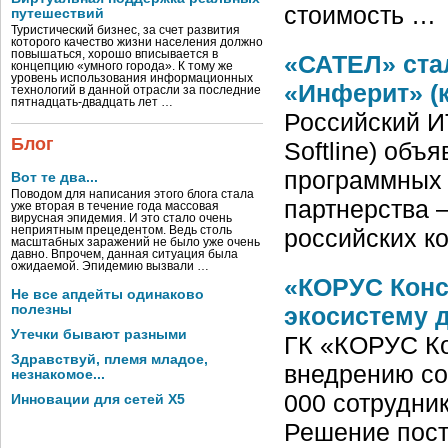
стоимость …
путешествий
Туристический бизнес, за счет развития
которого качество жизни населения должно
повышаться, хорошо вписывается в
«САТЕЛ» ста
концепцию «умного города». К тому же
уровень использования информационных
«Инферит» (к
технологий в данной отрасли за последние
пятнадцать-двадцать лет …
Российский И
Блог
Softline) объ
программных 
Вот те два...
Поводом для написания этого блога стала
партнерства 
уже вторая в течение года массовая
вирусная эпидемия. И это стало очень
неприятным прецедентом. Ведь столь
российских к
масштабных заражений не было уже очень
давно. Впрочем, данная ситуация была
ожидаемой. Эпидемию вызвали …
«КОРУС Конс
Не все апдейты одинаково
полезны
экосистему д
Утечки бывают разными
ГК «КОРУС Ко
Здравствуй, племя младое,
внедрению со
незнакомое...
000 сотрудни
Инновации для сетей X5
Решение пост