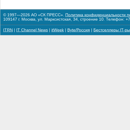
© 1997—2026 АО «СК ПРЕСС».
Политика конфиденциальности п
109147 г. Москва, ул. Марксистская, 34, строение 10. Телефон: +7
ITRN
|
IT Channel News
|
itWeek
|
Byte/Россия
|
Бестселлеры IT-ры